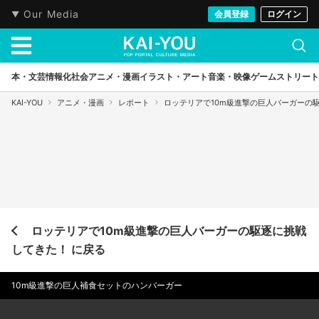
Our Media
会員登録
ログイン
本・文芸
情報化社会
アニメ・漫画
イラスト・アート
音楽・映像
ゲーム
ストリート
KAI-YOU
アニメ・漫画
レポート
ロッテリアで10m級進撃の巨人バーガーの
ロッテリアで10m級進撃の巨人バーガーの駆逐に挑戦
してきた！ に戻る
10m級進撃の巨人補食セットのハンバーガー