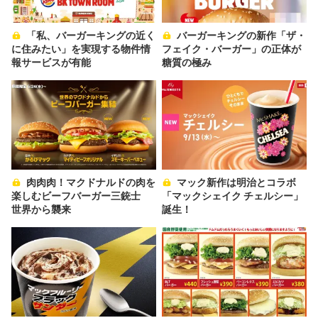
「私、バーガーキングの近く
バーガーキングの新作「ザ・
に住みたい」を実現する物件情
フェイク・バーガー」の正体が
報サービスが有能
糖質の極み
肉肉肉！マクドナルドの肉を
マック新作は明治とコラボ
楽しむビーフバーガー三銃士
「マックシェイク チェルシー」
世界から襲来
誕生！