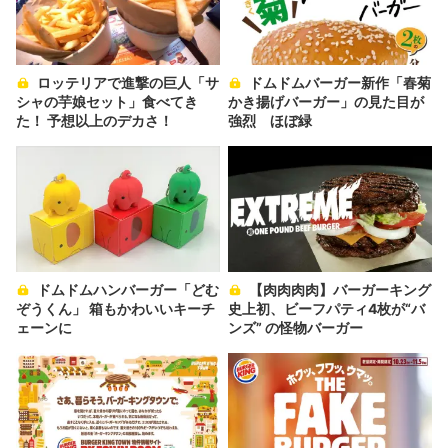
ロッテリアで進撃の巨人「サ
ドムドムバーガー新作「春菊
シャの芋娘セット」食べてき
かき揚げバーガー」の見た目が
た！ 予想以上のデカさ！
強烈 ほぼ緑
ドムドムハンバーガー「どむ
【肉肉肉肉】バーガーキング
ぞうくん」 箱もかわいいキーチ
史上初、ビーフパティ4枚が“バ
ェーンに
ンズ” の怪物バーガー