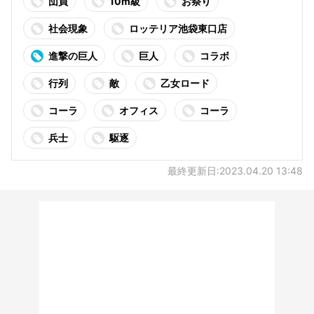
団員
10m級
お祭り
社会現象
ロッテリア池袋東口店
進撃の巨人
巨人
コラボ
行列
敵
乙女ロード
コーラ
オフィス
コーラ
兵士
駆逐
最終更新日:2023.04.20 13:48