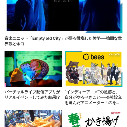
音楽ユニット「Empty old City」が語る徹底した美学──強固な世
界観と余白
バーチャルライブ配信アプリが
“インディーアニメ“の足跡と、
リアルイベントしてみた結果!?
自分がやるべきこと──会社設立
を選んだアニメーター「のを
か」の胸中