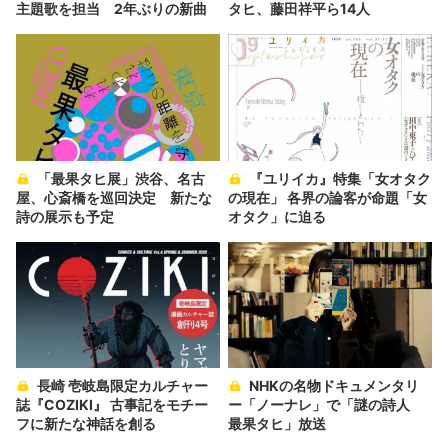
主題歌を担当 2年ぶりの新曲
タヒ、藤田祥平ら14人
「最果タヒ展」渋谷、名古
『ユリイカ』特集「女オタク
屋、心斎橋を巡回決定 新たな
の現在」 各界の論客が命題「女
詩の展示も予定
オタク」に迫る
長崎 壱岐島限定カルチャー
NHKの名物ドキュメンタリ
誌『COZIKI』 古事記をモチー
ー「ノーナレ」で「謎の詩人
フに新たな神話を創る
最果タヒ」放送