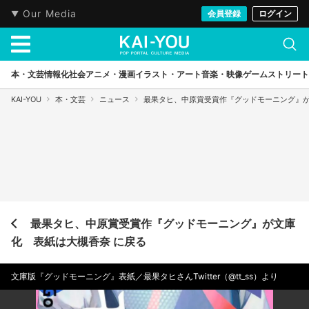
Our Media
会員登録
ログイン
本・文芸
情報化社会
アニメ・漫画
イラスト・アート
音楽・映像
ゲーム
ストリート
KAI-YOU
本・文芸
ニュース
最果タヒ、中原賞受賞作『グッドモーニング』
最果タヒ、中原賞受賞作『グッドモーニング』が文庫
化 表紙は大槻香奈 に戻る
文庫版『グッドモーニング』表紙／最果タヒさんTwitter（@tt_ss）より