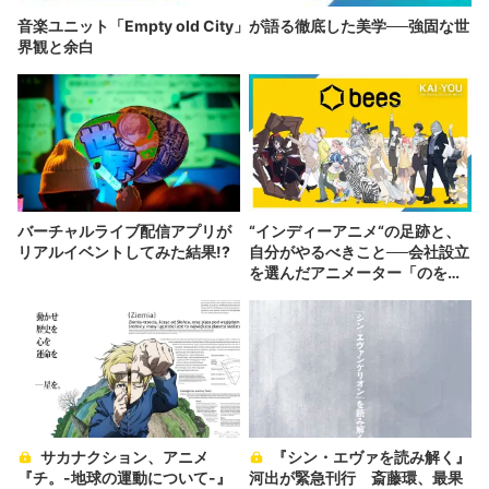
音楽ユニット「Empty old City」が語る徹底した美学──強固な世
界観と余白
バーチャルライブ配信アプリが
“インディーアニメ“の足跡と、
リアルイベントしてみた結果!?
自分がやるべきこと──会社設立
を選んだアニメーター「のを
か」の胸中
サカナクション、アニメ
『シン・エヴァを読み解く』
『チ。-地球の運動について-』
河出が緊急刊行 斎藤環、最果