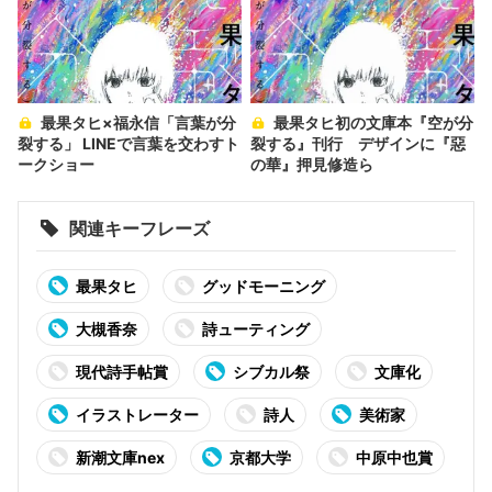
最果タヒ×福永信「言葉が分
最果タヒ初の文庫本『空が分
裂する」 LINEで言葉を交わすト
裂する』刊行 デザインに『惡
ークショー
の華』押見修造ら
関連キーフレーズ
最果タヒ
グッドモーニング
大槻香奈
詩ューティング
現代詩手帖賞
シブカル祭
文庫化
イラストレーター
詩人
美術家
新潮文庫nex
京都大学
中原中也賞