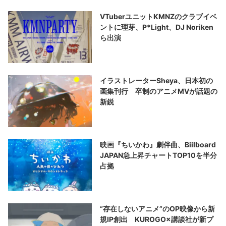
VTuberユニットKMNZのクラブイベ
ントに理芽、P*Light、DJ Noriken
ら出演
イラストレーターSheya、日本初の
画集刊行 卒制のアニメMVが話題の
新鋭
映画『ちいかわ』劇伴曲、Biilboard
JAPAN急上昇チャートTOP10を半分
占拠
“存在しないアニメ”のOP映像から新
規IP創出 KUROGO×講談社が新プ