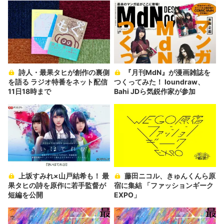
詩人・最果タヒが創作の裏側
『月刊MdN』が漫画雑誌を
を語る ラジオ特番をネット配信
つくってみた！ loundraw、
11日18時まで
Bahi JDら気鋭作家が参加
上坂すみれ×山戸結希も！ 最
藤田ニコル、きゅんくんら原
果タヒの詩を原作に若手監督が
宿に集結 「ファッションギーク
短編を公開
EXPO」