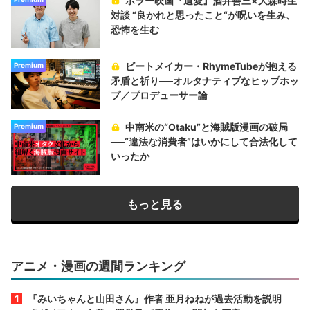
ホラー映画『遺愛』酒井善三×大森時生
対談 “良かれと思ったこと“が呪いを生み、
恐怖を生む
ビートメイカー・RhymeTubeが抱える
Premium
矛盾と祈り──オルタナティブなヒップホッ
プ／プロデューサー論
中南米の“Otaku”と海賊版漫画の破局
Premium
──“違法な消費者”はいかにして合法化して
いったか
もっと見る
アニメ・漫画の週間ランキング
『みいちゃんと山田さん』作者 亜月ねねが過去活動を説明