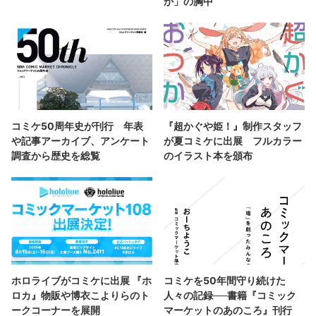
か」の胸中
コミケ50周年史が刊行 年表
『超かぐや姫！』制作スタッフ
や記事アーカイブ、アンケート
が夏コミケに出展 フルカラー
調査から歴史を総覧
のイラスト本を頒布
ホロライブがコミケに出展 『ホ
コミケを50年間守り続けた
ロカ』物販や博衣こよりらのト
人々の記録──書籍『コミック
ークコーナーを展開
マーケットのあのころ』刊行