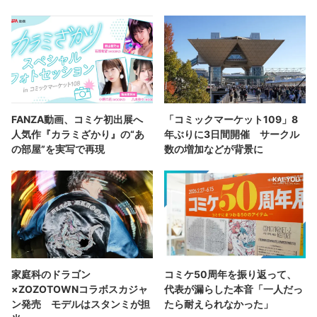
FANZA動画、コミケ初出展へ
「コミックマーケット109」8
人気作『カラミざかり』の“あ
年ぶりに3日間開催 サークル
の部屋”を実写で再現
数の増加などが背景に
家庭科のドラゴン
コミケ50周年を振り返って、
×ZOZOTOWNコラボスカジャ
代表が漏らした本音「一人だっ
ン発売 モデルはスタンミが担
たら耐えられなかった」