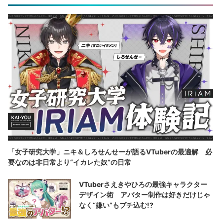
「女子研究大学」ニキ＆しろせんせーが語るVTuberの最適解 必
要なのは非日常より“イカレた奴”の日常
VTuberさえきやひろの最強キャラクター
デザイン術 アバター制作は好きだけじゃ
なく“嫌い”もブチ込む!?