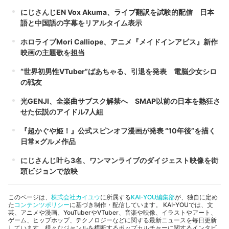
にじさんじEN Vox Akuma、ライブ翻訳を試験的配信 日本
語と中国語の字幕をリアルタイム表示
ホロライブMori Calliope、アニメ『メイドインアビス』新作
映画の主題歌を担当
“世界初男性VTuber”ばあちゃる、引退を発表 電脳少女シロ
の戦友
光GENJI、全楽曲サブスク解禁へ SMAP以前の日本を熱狂さ
せた伝説のアイドル7人組
『超かぐや姫！』公式スピンオフ漫画が発表 “10年後”を描く
日常×グルメ作品
にじさんじ叶ら3名、ワンマンライブのダイジェスト映像を街
頭ビジョンで放映
このページは、
株式会社カイユウ
に所属する
KAI-YOU編集部
が、独自に定め
た
コンテンツポリシー
に基づき制作・配信しています。 KAI-YOUでは、文
芸、アニメや漫画、YouTuberやVTuber、音楽や映像、イラストやアート、
ゲーム、ヒップホップ、テクノロジーなどに関する最新ニュースを毎日更新
しています。様々なジャンルを横断するポップカルチャーに関するインタビ