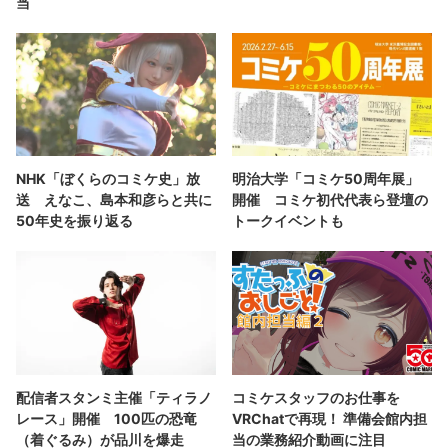
当
NHK「ぼくらのコミケ史」放
明治大学「コミケ50周年展」
送 えなこ、島本和彦らと共に
開催 コミケ初代代表ら登壇の
50年史を振り返る
トークイベントも
配信者スタンミ主催「ティラノ
コミケスタッフのお仕事を
レース」開催 100匹の恐竜
VRChatで再現！ 準備会館内担
（着ぐるみ）が品川を爆走
当の業務紹介動画に注目