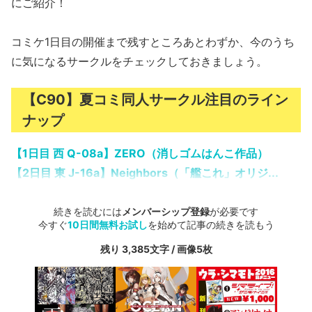
にご紹介！
コミケ1日目の開催まで残すところあとわずか、今のうち
に気になるサークルをチェックしておきましょう。
【C90】夏コミ同人サークル注目のライン
ナップ
【1日目 西 Q-08a】ZERO（消しゴムはんこ作品）
【2日目 東 J-16a】Neighbors（「艦これ」オリジ...
続きを読むには
メンバーシップ登録
が必要です
今すぐ
10日間無料お試し
を始めて記事の続きを読もう
残り 3,385文字 / 画像5枚