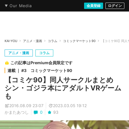
Our Media
本・文芸
情報化社会
アニメ・漫画
イラスト・アート
音楽・映像
会員登録
ゲーム
ログイン
ストリート
KAI-YOU
アニメ・漫画
コラム
コミックマーケット90
【コミケ90】同人
アニメ・漫画
コラム
この記事はPremium会員限定です
連載 ｜ #3 コミックマーケット90
【コミケ90】同人サークルまとめ
シン・ゴジラ本にアダルトVRゲーム
も
2016.08.09 23:07
2023.03.05 19:12
かまたあつし
0
93