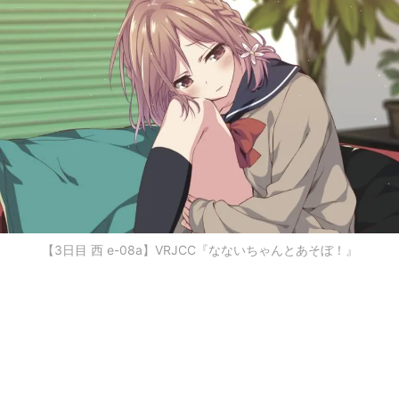
【3日目 西 e-08a】VRJCC『なないちゃんとあそぼ！』