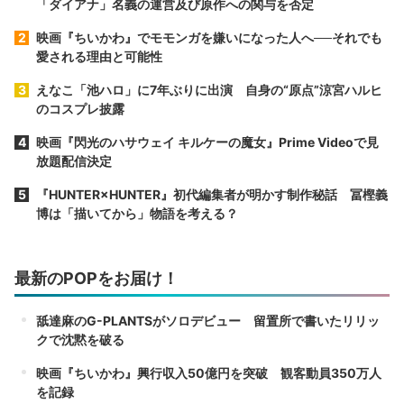
「ダイアナ」名義の運営及び原作への関与を否定
映画『ちいかわ』でモモンガを嫌いになった人へ──それでも
愛される理由と可能性
えなこ「池ハロ」に7年ぶりに出演 自身の“原点”涼宮ハルヒ
のコスプレ披露
映画『閃光のハサウェイ キルケーの魔女』Prime Videoで見
放題配信決定
『HUNTER×HUNTER』初代編集者が明かす制作秘話 冨樫義
博は「描いてから」物語を考える？
最新のPOPをお届け！
舐達麻のG-PLANTSがソロデビュー 留置所で書いたリリッ
クで沈黙を破る
映画『ちいかわ』興行収入50億円を突破 観客動員350万人
を記録