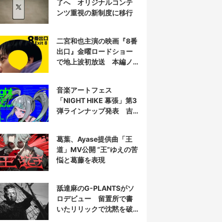
了へ オリジナルコンテ
ンツ重視の新制度に移行
二宮和也主演の映画『8番
出口』金曜ロードショー
で地上波初放送 本編ノ
ーカット
音楽アートフェス
「NIGHT HIKE 幕張」第3
弾ラインナップ発表 吉
田夜世、KAIRUIほか40組
葛葉、Ayase提供曲「王
道」MV公開 “王”ゆえの苦
悩と葛藤を表現
舐達麻のG-PLANTSがソ
ロデビュー 留置所で書
いたリリックで沈黙を破
る