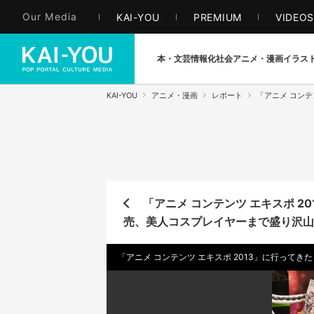
Our Media
KAI-YOU
PREMIUM
VIDEO
本・文芸
情報化社会
アニメ・漫画
イラス
KAI-YOU
アニメ・漫画
レポート
「アニメ コンテ
「アニメ コンテンツ エキスポ 2
売、美人コスプレイヤーまで盛り沢山
「アニメ コンテンツ エキスポ 2013」に行って