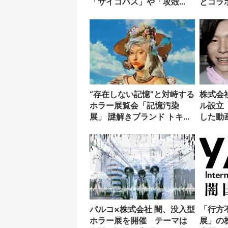
「サイコパス」や「攻殻
とコラ
ARISE」紹介
Web
“存在しない記憶”と対峙する
株式会
ホラー展覧会「記憶汚染
ル設立
展」 謎解きブランド トキキ
した動
ルとコラボ
ラー”
パルコ×株式会社 闇、没入型
「行方
ホラー展を開催 テーマは
展」の