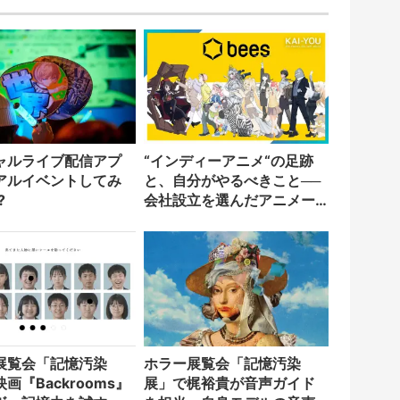
ャルライブ配信アプ
“インディーアニメ“の足跡
アルイベントしてみ
と、自分がやるべきこと──
?
会社設立を選んだアニメー
ター「のをか」の胸中
展覧会「記憶汚染
ホラー展覧会「記憶汚染
画『Backrooms』
展」で梶裕貴が音声ガイド