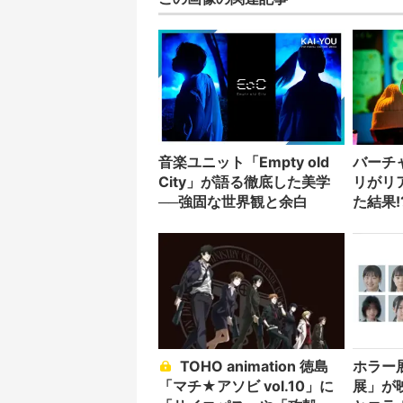
音楽ユニット「Empty old
バーチ
City」が語る徹底した美学
リがリ
──強固な世界観と余白
た結果!
TOHO animation 徳島
ホラー
「マチ★アソビ vol.10」に
展」が映