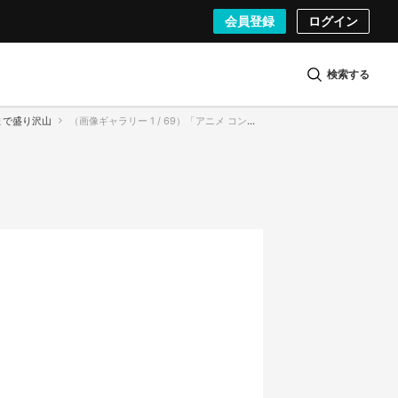
会員登録
ログイン
検索する
まで盛り沢山
（画像ギャラリー 1 / 69）「アニメ コンテンツ エキスポ 2013」に行ってきた！ 展示やイベント、グッズ販売、美人コスプレイヤーまで盛り沢山