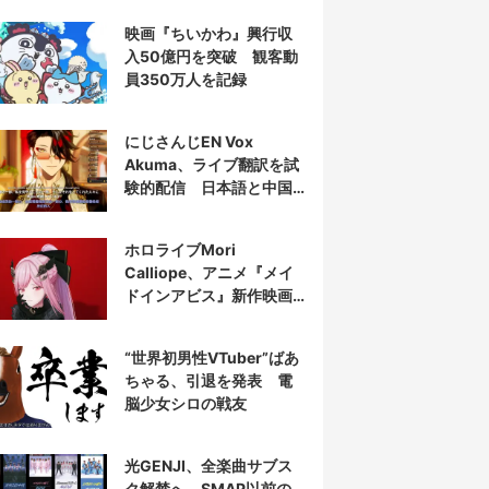
映画『ちいかわ』興行収
入50億円を突破 観客動
員350万人を記録
にじさんじEN Vox
Akuma、ライブ翻訳を試
験的配信 日本語と中国
語の字幕をリアルタイム
表示
ホロライブMori
Calliope、アニメ『メイ
ドインアビス』新作映画
の主題歌を担当
“世界初男性VTuber”ばあ
ちゃる、引退を発表 電
脳少女シロの戦友
光GENJI、全楽曲サブス
ク解禁へ SMAP以前の