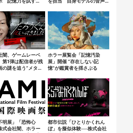
ボ 記憶力を試す
を担当 自身モデルの音声
ゲームも公開
AIと共演
社闇、ゲームレーベ
ホラー展覧会「記憶汚染
 第1弾は配信者が残
展」開催 “存在しない記
画の謎を追う“メタホ
憶”が鑑賞者を揺さぶる
不明展」「恐怖心
都市伝説「ひとりかくれん
株式会社闇、ホラー
ぼ」を擬似体験──株式会社