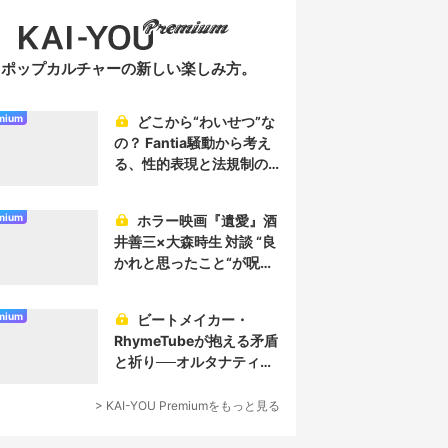
ポップカルチャーの新しい楽しみ方。
mium
どこから“わいせつ”な
の？ Fantia騒動から考え
る、性的表現と法規制の
実情
mium
ホラー映画『遺愛』酒
井善三×大森時生 対談 “良
かれと思ったこと“が呪い
を生み、恐怖を生む
mium
ビートメイカー・
RhymeTubeが抱える矛盾
と祈り──オルタナティブ
なヒップホップ／プロデ
ューサー論
> KAI-YOU Premiumをもっと見る