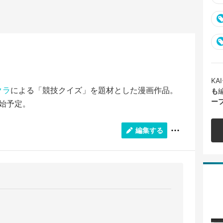
K
クラ
による「競技クイズ」を題材とした漫画作品。
も
ー
開始予定。
編集する