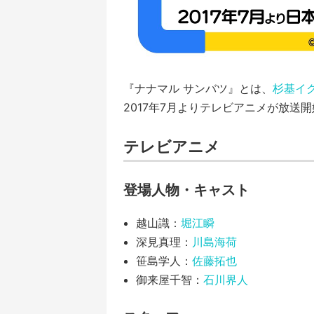
『ナナマル サンバツ』とは、
杉基イ
2017年7月よりテレビアニメが放送
テレビアニメ
登場人物・キャスト
越山識：
堀江瞬
深見真理：
川島海荷
笹島学人：
佐藤拓也
御来屋千智：
石川界人