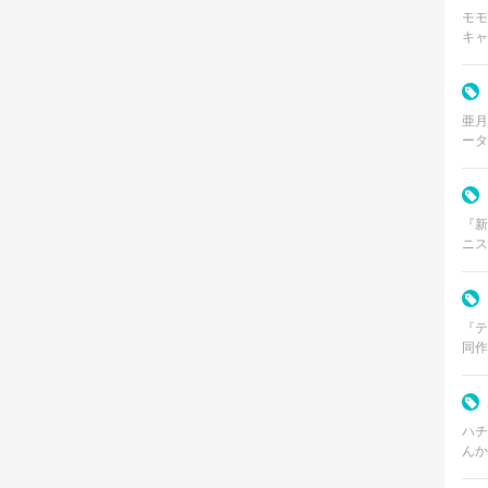
モモ
キャ
さふ
口調
亜月
ータ
界を
『新
ニス
集英
8月
『テ
同作
「テニプリ」。
つ天
ハチ
んか
ーの