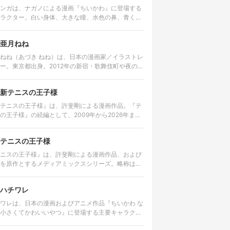
ンガは、ナガノによる漫画『ちいかわ』に登場する
ラクター。白い身体、大きな瞳、水色の鼻、青くふ
さとした尻尾を持つ。愛らしい外見とは対照的に、
は尊大で、他者へ無理な要求…
亜月ねね
ねね（あづき ねね）は、日本の漫画家／イラストレ
ー。東京都出身。2012年の新宿・歌舞伎町や夜の世
舞台にした漫画『みいちゃんと山田さん』の作者と
して知られる。 美術大…
新テニスの王子様
テニスの王子様』は、許斐剛による漫画作品。『テ
の王子様』の続編として、2009年から2026年まで
社の漫画誌「ジャンプSQ.」で連載された。 2026年
4日発売の…
テニスの王子様
ニスの王子様』は、許斐剛による漫画作品、および
を原作とするメディアミックスシリーズ。略称は
 アメリカのジュニア大会で優勝経験を持
才テニスプレイヤー・越前…
ハチワレ
ワレは、日本の漫画およびアニメ作品『ちいかわ な
小さくてかわいいやつ』に登場する主要キャラクタ
一人である。名前の由来は、猫の顔に見られる「八