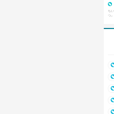
割れ
ちい
つ』
の名
テン