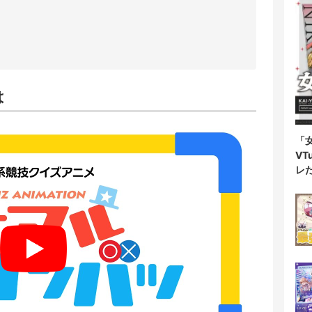
は
「
V
レ