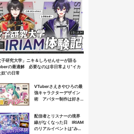
女子研究大学」ニキ＆しろせんせーが語る
Tuberの最適解 必要なのは非日常より“イカ
た奴”の日常
VTuberさえきやひろの最
強キャラクターデザイン
術 アバター制作は好き
だけじゃなく“嫌い”もブチ
込む!?
配信者とリスナーの境界
線がなくなった日 IRIAM
のリアルイベントは“みん