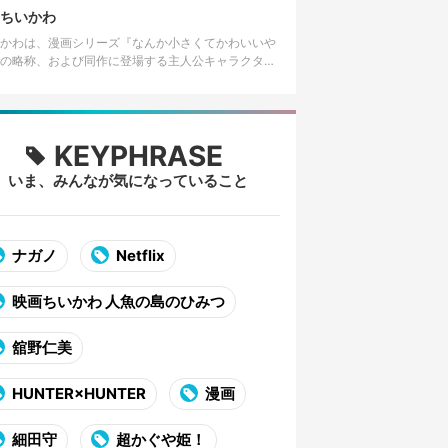
」と呼ばれる模様に似てい…
ちいかわ
かわは、漫画シリーズ『なんか小さくてかわいいや
の略称、および同作に登場する主人公キャラクター
前、またはそれに関連・付随するキャラクターコン
ツ全般を指す。作者はイラス…
KEYPHRASE
いま、みんなが気になっていること
ナガノ
Netflix
映画ちいかわ 人魚の島のひみつ
舘野仁美
HUNTER×HUNTER
漫画
細田守
超かぐや姫！