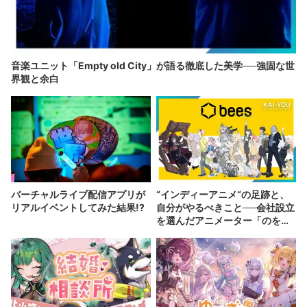
音楽ユニット「Empty old City」が語る徹底した美学──強固な世
界観と余白
バーチャルライブ配信アプリが
“インディーアニメ“の足跡と、
リアルイベントしてみた結果!?
自分がやるべきこと──会社設立
を選んだアニメーター「のを
か」の胸中