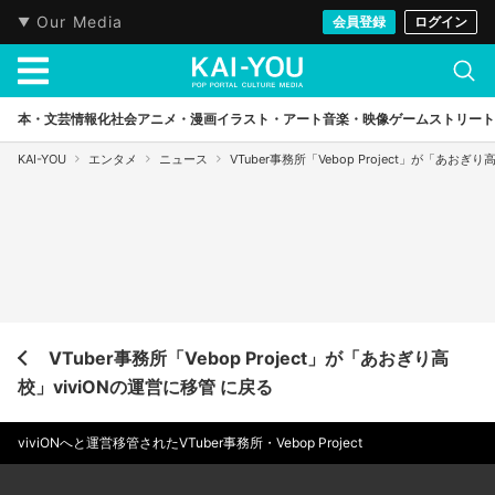
Our Media
会員登録
ログイン
本・文芸
情報化社会
アニメ・漫画
イラスト・アート
音楽・映像
ゲーム
ストリート
KAI-YOU
エンタメ
ニュース
VTuber事務所「Vebop Project」が「あおぎ
VTuber事務所「Vebop Project」が「あおぎり高
校」viviONの運営に移管 に戻る
viviONへと運営移管されたVTuber事務所・Vebop Project