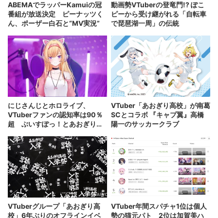
ABEMAでラッパーKamuiの冠
動画勢VTuberの登竜門!? ぽこ
番組が放送決定 ピーナッツく
ピーから受け継がれる「自転車
ん、ポーザー白石と“MV実況”
で琵琶湖一周」の伝統
にじさんじとホロライブ、
VTuber「あおぎり高校」が南葛
VTuberファンの認知率は90％
SCとコラボ 『キャプ翼』高橋
超 ぶいすぽっ！とあおぎりも7
陽一のサッカークラブ
割以上
VTuberグループ「あおぎり高
VTuber年間スパチャ1位は個人
校」6年ぶりのオフラインイベ
勢の猫元パト 2位は加賀美ハ