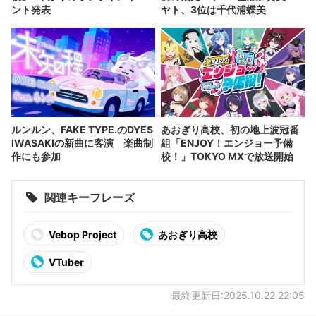
ント発表
ヤト、3位は千代浦蝶美
ルンルン、FAKE TYPE.のDYES
あおぎり高校、初の地上波冠番
IWASAKIの新曲に客演 楽曲制
組「ENJOY！エンジョー予備
作にも参加
校！」TOKYO MXで放送開始
関連キーフレーズ
Vebop Project
あおぎり高校
VTuber
最終更新日:2025.10.22 22:05