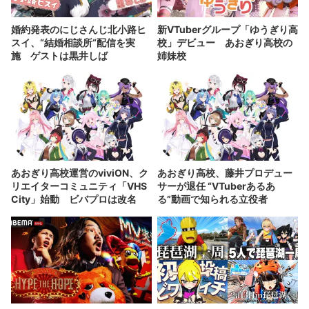
婚約発表のにじさんじ北小路ヒ
新VTuberグループ「ゆうぎり高
スイ、“結婚相談所“配信を実
校」デビュー あおぎり高校の
施 ゲストは黒井しば
姉妹校
あおぎり高校運営のviviON、ク
あおぎり高校、藤井プロデュー
リエイターコミュニティ「VHS
サーが退任 “VTuberあるあ
City」始動 ビバプロは改名
る”動画で知られる立役者