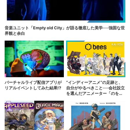
音楽ユニット「Empty old City」が語る徹底した美学──強固な世
界観と余白
バーチャルライブ配信アプリが
“インディーアニメ“の足跡と、
リアルイベントしてみた結果!?
自分がやるべきこと──会社設立
を選んだアニメーター「のを
か」の胸中