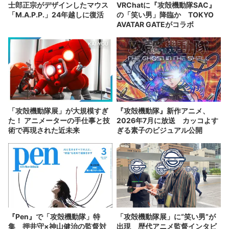
士郎正宗がデザインしたマウス
VRChatに『攻殻機動隊SAC』
「M.A.P.P.」24年越しに復活
の「笑い男」降臨か TOKYO
AVATAR GATEがコラボ
「攻殻機動隊展」が大規模すぎ
『攻殻機動隊』新作アニメ、
た！ アニメーターの手仕事と技
2026年7月に放送 カッコよす
術で再現された近未来
ぎる素子のビジュアル公開
『Pen』で「攻殻機動隊」特
「攻殻機動隊展」に“笑い男”が
集 押井守×神山健治の監督対
出現 歴代アニメ監督インタビ