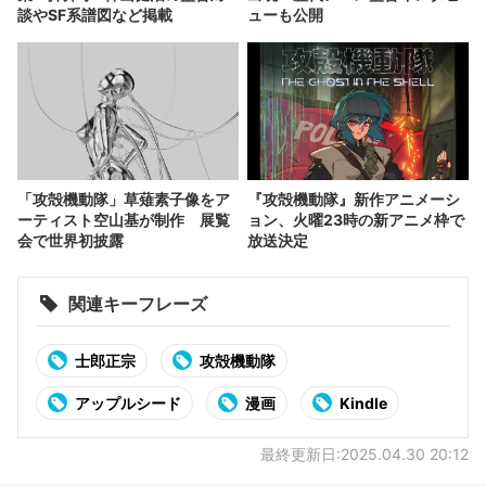
談やSF系譜図など掲載
ューも公開
「攻殻機動隊」草薙素子像をア
『攻殻機動隊』新作アニメーシ
ーティスト空山基が制作 展覧
ョン、火曜23時の新アニメ枠で
会で世界初披露
放送決定
関連キーフレーズ
士郎正宗
攻殻機動隊
アップルシード
漫画
Kindle
最終更新日:2025.04.30 20:12