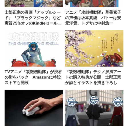
士郎正宗の漫画『アップルシー
アニメ『攻殻機動隊』草薙素子
ド』『ブラックマジック』など
の声優は坂本真綾 バトーは安
実質75%オフのKindleセール開
元洋貴、トグサは中村悠一
催
TVアニメ『攻殻機動隊』が渋谷
『攻殻機動隊』テクノ屏風アー
の街をハック Amazonに特設
トの購入特典が公開 士郎正宗
ストアも開設
が詩とイラストを描き下ろし