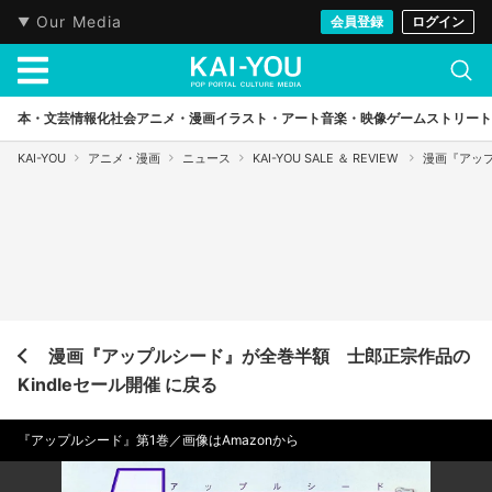
Our Media
会員登録
ログイン
本・文芸
情報化社会
アニメ・漫画
イラスト・アート
音楽・映像
ゲーム
ストリート
KAI-YOU
アニメ・漫画
ニュース
KAI-YOU SALE ＆ REVIEW
漫画『アップ
漫画『アップルシード』が全巻半額 士郎正宗作品の
Kindleセール開催 に戻る
『アップルシード』第1巻／画像はAmazonから