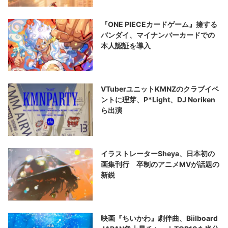
『ONE PIECEカードゲーム』擁する
バンダイ、マイナンバーカードでの
本人認証を導入
VTuberユニットKMNZのクラブイベ
ントに理芽、P*Light、DJ Noriken
ら出演
イラストレーターSheya、日本初の
画集刊行 卒制のアニメMVが話題の
新鋭
映画『ちいかわ』劇伴曲、Biilboard