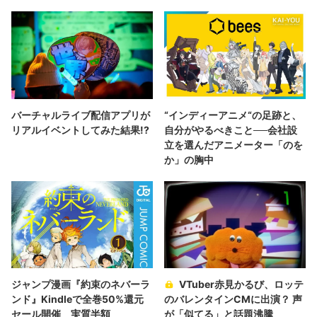
バーチャルライブ配信アプリが
“インディーアニメ“の足跡と、
リアルイベントしてみた結果!?
自分がやるべきこと──会社設
立を選んだアニメーター「のを
か」の胸中
ジャンプ漫画『約束のネバーラ
VTuber赤見かるび、ロッテ
ンド』Kindleで全巻50%還元
のバレンタインCMに出演？ 声
セール開催 実質半額
が「似てる」と話題沸騰