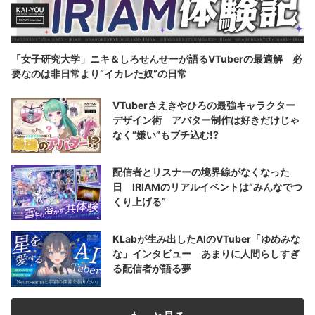
「女子研究大学」ニキ＆しろせんせーが語るVTuberの最適解 必
要なのは非日常より“イカレた奴”の日常
VTuberさえきやひろの最強キャラクター
デザイン術 アバター制作は好きだけじゃ
なく“嫌い”もブチ込む!?
配信者とリスナーの境界線がなくなった
日 IRIAMのリアルイベントは“みんなでつ
くり上げる”
KLabが生み出したAIのVTuber「ゆめみな
な」インタビュー あまりに人間らしすぎ
る配信者が語る夢