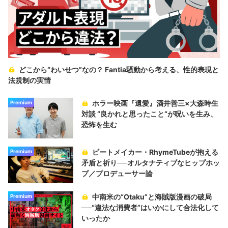
どこから“わいせつ”なの？ Fantia騒動から考える、性的表現と
法規制の実情
ホラー映画『遺愛』酒井善三×大森時生
Premium
対談 “良かれと思ったこと“が呪いを生み、
恐怖を生む
ビートメイカー・RhymeTubeが抱える
Premium
矛盾と祈り──オルタナティブなヒップホッ
プ／プロデューサー論
中南米の“Otaku”と海賊版漫画の破局
Premium
──“違法な消費者”はいかにして合法化して
いったか