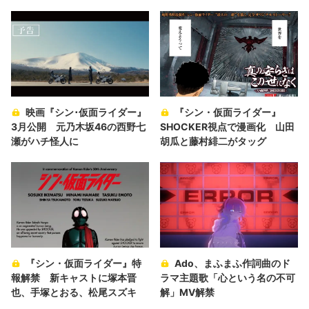
映画『シン･仮面ライダー』
『シン・仮面ライダー』
3月公開 元乃木坂46の西野七
SHOCKER視点で漫画化 山田
瀬がハチ怪人に
胡瓜と藤村緋二がタッグ
『シン・仮面ライダー』特
Ado、まふまふ作詞曲のド
報解禁 新キャストに塚本晋
ラマ主題歌「心という名の不可
也、手塚とおる、松尾スズキ
解」MV解禁