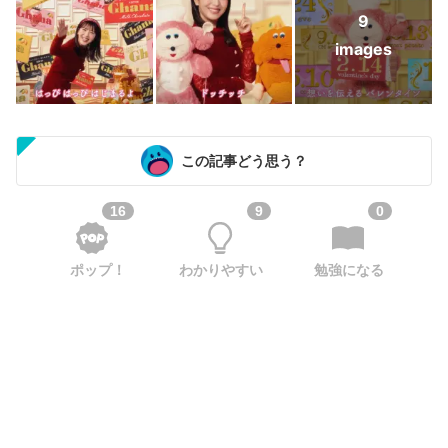
9
images
この記事どう思う？
16
9
0
ポップ！
わかりやすい
勉強になる