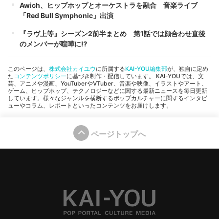
Awich、ヒップホップとオーケストラを融合 音楽ライブ
「Red Bull Symphonic」出演
『ラヴ上等』シーズン2前半まとめ 第1話では顔合わせ直後
のメンバーが喧嘩に⁉︎
このページは、
株式会社カイユウ
に所属する
KAI-YOU編集部
が、独自に定め
た
コンテンツポリシー
に基づき制作・配信しています。 KAI-YOUでは、文
芸、アニメや漫画、YouTuberやVTuber、音楽や映像、イラストやアート、
ゲーム、ヒップホップ、テクノロジーなどに関する最新ニュースを毎日更新
しています。様々なジャンルを横断するポップカルチャーに関するインタビ
ューやコラム、レポートといったコンテンツをお届けします。
ページトップへ