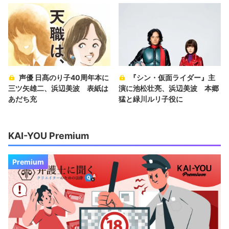
声優 日髙のり子40周年本に
『シン・仮面ライダー』主
三ツ矢雄二、浜辺美波 表紙は
演に池松壮亮、浜辺美波 本郷
あだち充
猛と緑川ルリ子役に
KAI-YOU Premium
Premium