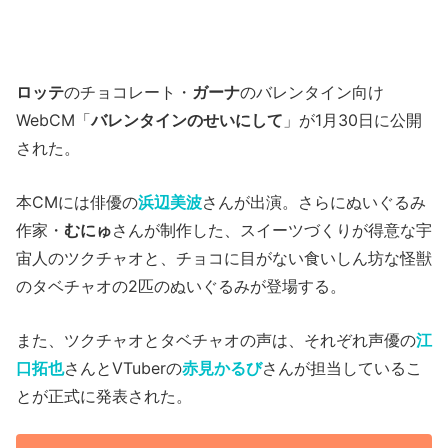
ロッテ
のチョコレート・
ガーナ
のバレンタイン向け
WebCM「
バレンタインのせいにして
」が1月30日に公開
された。
本CMには俳優の
浜辺美波
さんが出演。さらにぬいぐるみ
作家・
むにゅ
さんが制作した、スイーツづくりが得意な宇
宙人のツクチャオと、チョコに目がない食いしん坊な怪獣
のタベチャオの2匹のぬいぐるみが登場する。
また、ツクチャオとタベチャオの声は、それぞれ声優の
江
口拓也
さんとVTuberの
赤見かるび
さんが担当しているこ
とが正式に発表された。