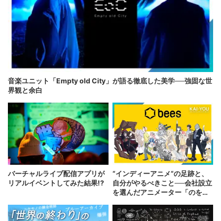
音楽ユニット「Empty old City」が語る徹底した美学──強固な世
界観と余白
バーチャルライブ配信アプリが
“インディーアニメ“の足跡と、
リアルイベントしてみた結果!?
自分がやるべきこと──会社設立
を選んだアニメーター「のを
か」の胸中