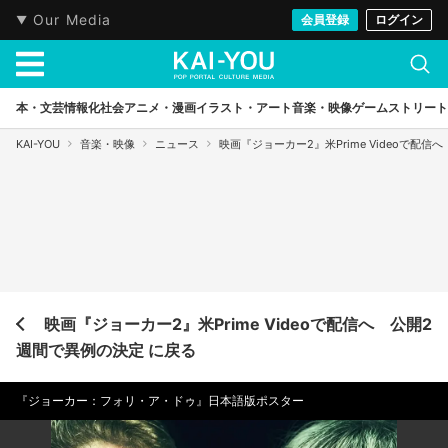
Our Media
会員登録
ログイン
本・文芸
情報化社会
アニメ・漫画
イラスト・アート
音楽・映像
ゲーム
ストリート
KAI-YOU
音楽・映像
ニュース
映画『ジョーカー2』米Prime Videoで配
映画『ジョーカー2』米Prime Videoで配信へ 公開2
週間で異例の決定 に戻る
『ジョーカー：フォリ・ア・ドゥ』日本語版ポスター