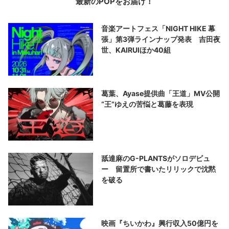
最新のPOPをお届け！
音楽アートフェス「NIGHT HIKE 幕
張」第3弾ラインナップ発表 吉田夜
世、KAIRUIほか40組
葛葉、Ayase提供曲「王道」MV公開
“王”ゆえの苦悩と葛藤を表現
舐達麻のG-PLANTSがソロデビュ
ー 留置所で書いたリリックで沈黙
を破る
映画『ちいかわ』興行収入50億円を