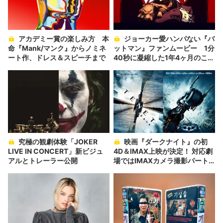
アカデミー賞の楽しみ方 本
ジョーカー愛ハンパない『バ
命『Mank/マンク』からノミネ
ットマン』ファンムービー 1分
ート作、ドレス＆スピーチまで
40秒に凝縮した1年4ヶ月のこだ
わり
究極の観劇体験「JOKER
映画『ダークナイト』の初
LIVE IN CONCERT」新ビジュ
4D＆IMAX上映が決定！ 対応劇
アルとトレーラー公開
場ではIMAXカメラ撮影パート
が最大「1.43:1」の画角にまで
拡張