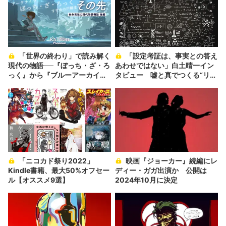
「世界の終わり」で読み解く
「設定考証は、事実との答え
現代の物語──『ぼっち・ざ・ろ
あわせではない」白土晴一イン
っく』から『ブルーアーカイ
タビュー 嘘と真でつくる“リア
ブ』まで
リティ”
「ニコカド祭り2022」
映画『ジョーカー』続編にレ
Kindle書籍、最大50%オフセー
ディー・ガガ出演か 公開は
ル【オススメ9選】
2024年10月に決定