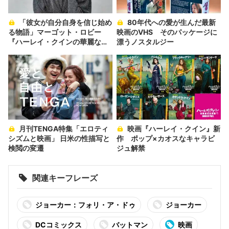
「彼女が自分自身を信じ始め
80年代への愛が生んだ最新
る物語」マーゴット・ロビー
映画のVHS そのパッケージに
『ハーレイ・クインの華麗なる
漂うノスタルジー
覚醒 BIRDS OF PREY』インタビ
ュー
月刊TENGA特集「エロティ
映画『ハーレイ・クイン』新
シズムと映画」 日米の性描写と
作 ポップ×カオスなキャラビ
検閲の変遷
ジュ解禁
関連キーフレーズ
ジョーカー：フォリ・ア・ドゥ
ジョーカー
DCコミックス
バットマン
映画