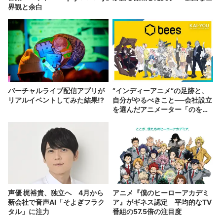
界観と余白
バーチャルライブ配信アプリが
“インディーアニメ“の足跡と、
リアルイベントしてみた結果!?
自分がやるべきこと──会社設立
を選んだアニメーター「のを
か」の胸中
声優 梶裕貴、独立へ 4月から
アニメ『僕のヒーローアカデミ
新会社で音声AI「そよぎフラク
ア』がギネス認定 平均的なTV
タル」に注力
番組の57.5倍の注目度