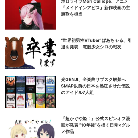
ホロライブMori Calliope、アニメ
『メイドインアビス』新作映画の主
題歌を担当
“世界初男性VTuber”ばあちゃる、引
退を発表 電脳少女シロの戦友
光GENJI、全楽曲サブスク解禁へ
SMAP以前の日本を熱狂させた伝説
のアイドル7人組
『超かぐや姫！』公式スピンオフ漫
画が発表 “10年後”を描く日常×グル
メ作品