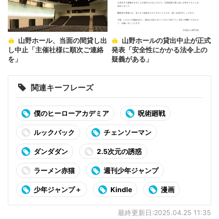
山野ホール、当面の間貸し出
山野ホールの貸出中止が正式
し中止「主催社様に順次ご連絡
発表「安全性にかかる法令上の
を」
疑義がある」
関連キーフレーズ
僕のヒーローアカデミア
呪術廻戦
ルックバック
チェンソーマン
ダンダダン
2.5次元の誘惑
ラーメン赤猫
週刊少年ジャンプ
少年ジャンプ＋
Kindle
漫画
最終更新日:2025.04.25 11:35