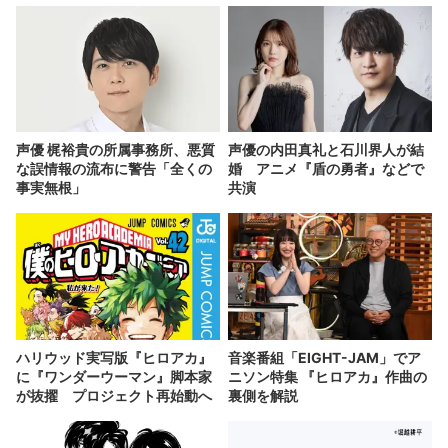
声優 梶裕貴の所属事務所、悪質
声優の内田真礼と石川界人が結
な誤情報の流布に警告「全くの
婚 アニメ『盾の勇者』などで
事実無根」
共演
ハリウッド実写版『ヒロアカ』
音楽番組「EIGHT-JAM」でア
に『ワンダーウーマン』脚本家
ニソン特集 『ヒロアカ』作曲の
が抜擢 プロジェクト再始動へ
裏側を解説