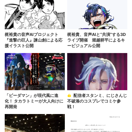
梶裕貴の音声AIプロジェクト
梶裕貴、音声AIと“共演”する3D
『進撃の巨人』諫山創による応
ライブ開催 堀越耕平によるキ
援イラスト公開
ービジュアル公開
「ビーダマン」が現代風に進
配信者スタンミ、にじさんじ
化！ タカラトミーが大人向けに
不破湊のコスプレでコミケ参
再開発
戦！