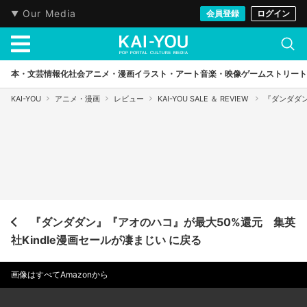
Our Media
会員登録
ログイン
本・文芸
情報化社会
アニメ・漫画
イラスト・アート
音楽・映像
ゲーム
ストリート
KAI-YOU
アニメ・漫画
レビュー
KAI-YOU SALE ＆ REVIEW
『ダンダダン
『ダンダダン』『アオのハコ』が最大50%還元 集英
社Kindle漫画セールが凄まじい に戻る
画像はすべてAmazonから