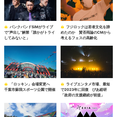
パンクバンドSiMがライブ
フジロックは若者文化を諦
で“声出し”解禁「誰かがトライ
めたのか 賛否両論のCMから
してみないと」
考えるフェスの高齢化
「ロッキン」会場変更へ
ライブエンタメ市場、最短
千葉市蘇我スポーツ公園で開催
で2023年に回復 ぴあ総研
「政府の支援継続が前提」