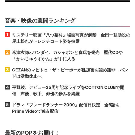
音楽・映像の週間ランキング
ミステリー映画『八つ墓村』場面写真が解禁 金田一耕助役の
尾上松也がトレンチコート姿を披露
米津玄師×バンダイ、ガシャポンと食玩を発売 歴代CDや
「かいじゅうずかん」が手に入る
GEZANのマヒトゥ・ザ・ピーポーが性加害を認め謝罪 バン
ドは活動休止へ
平野綾、デビュー25周年記念ライブをCOTTON CLUBで開
催 声優、歌手、俳優の歩みを網羅
ドラマ『ブレードランナー 2099』配信日決定 全8話を
Prime Videoで独占配信
最新のPOPをお届け！