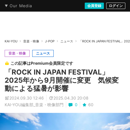
Our Media
本・文芸
情報化社会
アニメ・漫画
イラスト・アート
音楽・映像
会員登録
ゲーム
ログイン
ストリート
KAI-YOU
音楽・映像
J-POP
ニュース
「ROCK IN JAPAN FESTI
音楽・映像
ニュース
この記事はPremium会員限定です
「ROCK IN JAPAN FESTIVAL」
2025年から9月開催に変更 気候変
動による猛暑が影響
2024.09.30 12:46
2025.04.30 20:08
KAI-YOU編集部_音楽・映像部門
0
60