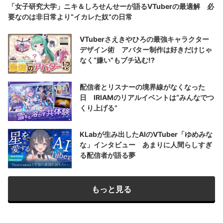
「女子研究大学」ニキ＆しろせんせーが語るVTuberの最適解 必
要なのは非日常より“イカレた奴”の日常
VTuberさえきやひろの最強キャラクター
デザイン術 アバター制作は好きだけじゃ
なく“嫌い”もブチ込む!?
配信者とリスナーの境界線がなくなった
日 IRIAMのリアルイベントは“みんなでつ
くり上げる”
KLabが生み出したAIのVTuber「ゆめみな
な」インタビュー あまりに人間らしすぎ
る配信者が語る夢
もっと見る