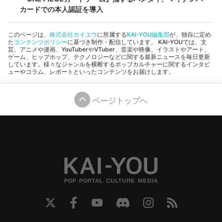
カードでの本人認証を導入
このページは、
株式会社カイユウ
に所属する
KAI-YOU編集部
が、独自に定め
た
コンテンツポリシー
に基づき制作・配信しています。 KAI-YOUでは、文
芸、アニメや漫画、YouTuberやVTuber、音楽や映像、イラストやアート、
ゲーム、ヒップホップ、テクノロジーなどに関する最新ニュースを毎日更新
しています。様々なジャンルを横断するポップカルチャーに関するインタビ
ューやコラム、レポートといったコンテンツをお届けします。
ページトップへ