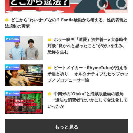
どこから“わいせつ”なの？ Fantia騒動から考える、性的表現と
法規制の実情
ホラー映画『遺愛』酒井善三×大森時生
Premium
対談 “良かれと思ったこと“が呪いを生み、
恐怖を生む
ビートメイカー・RhymeTubeが抱える
Premium
矛盾と祈り──オルタナティブなヒップホッ
プ／プロデューサー論
中南米の“Otaku”と海賊版漫画の破局
Premium
──“違法な消費者”はいかにして合法化して
いったか
もっと見る