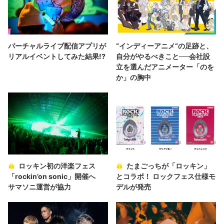
バーチャルライブ配信アプリが
“インディーアニメ“の足跡と、
リアルイベントしてみた結果!?
自分がやるべきこと──会社設
立を選んだアニメーター「のを
か」の胸中
ロッキン初の洋楽フェス
たまごっちが「ロッキン」
「rockin’on sonic」開催へ
とコラボ！ ロックフェス仕様モ
サマソニ運営が協力
デルが発売