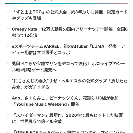
「ずとまよTCG」の公式大会、約3年ぶりに開催 限定カード
やグッズも登場
Creepy Nuts、12万人動員の国内アリーナツアー開催 全国8
都市で12公演
eスポーツチームVARREL、初のAITuber「LUMA」発表 デ
ビュー配信はマゴ選手とコラボ
兎田ぺこらや宝鐘マリンをデコって強化！ ホロライブのシー
ル帳×戦略ゲーム発売へ
“にじさんじの雨女”リゼ・ヘルエスタの公式グッズ「折りたた
み傘」がガチすぎる
Ado、さくらみこ、ピーナッツくん、花譜ら113組が参加
「YouTube Music Weekend」開催
『スパイダーマン』最新作、2026年で最もヒットした映画
に 世界興収11億ドル突破
『ONE PIECEカードゲーム』擁するバンダイ、マイナンバー