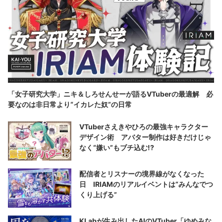
「女子研究大学」ニキ＆しろせんせーが語るVTuberの最適解 必
要なのは非日常より“イカレた奴”の日常
VTuberさえきやひろの最強キャラクター
デザイン術 アバター制作は好きだけじゃ
なく“嫌い”もブチ込む!?
配信者とリスナーの境界線がなくなった
日 IRIAMのリアルイベントは“みんなでつ
くり上げる”
KLabが生み出したAIのVTuber「ゆめみな