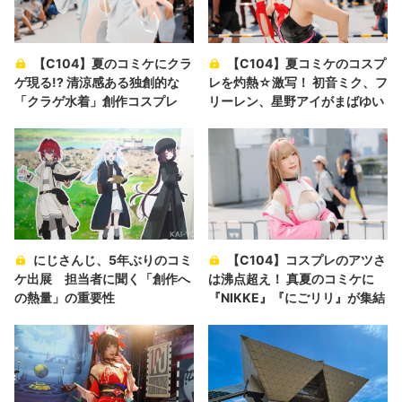
【C104】夏のコミケにクラ
【C104】夏コミケのコスプ
ゲ現る!? 清涼感ある独創的な
レを灼熱☆激写！ 初音ミク、フ
「クラゲ水着」創作コスプレ
リーレン、星野アイがまばゆい
にじさんじ、5年ぶりのコミ
【C104】コスプレのアツさ
ケ出展 担当者に聞く「創作へ
は沸点超え！ 真夏のコミケに
の熱量」の重要性
『NIKKE』『にごリリ』が集結