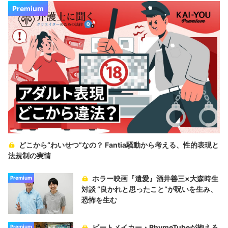
Premium
どこから“わいせつ”なの？ Fantia騒動から考える、性的表現と
法規制の実情
ホラー映画『遺愛』酒井善三×大森時生
Premium
対談 “良かれと思ったこと“が呪いを生み、
恐怖を生む
ビートメイカー・RhymeTubeが抱える
Premium