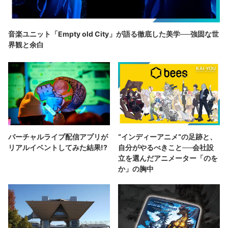
音楽ユニット「Empty old City」が語る徹底した美学──強固な世
界観と余白
バーチャルライブ配信アプリが
“インディーアニメ“の足跡と、
リアルイベントしてみた結果!?
自分がやるべきこと──会社設
立を選んだアニメーター「のを
か」の胸中