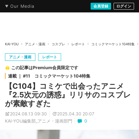
Our Media
本・文芸
情報化社会
アニメ・漫画
イラスト・アート
音楽・映像
会員登録
ゲーム
ログイン
ストリート
KAI-YOU
アニメ・漫画
コスプレ
レポート
コミックマーケット104特集
アニメ・漫画
レポート
この記事はPremium会員限定です
連載 ｜ #11 コミックマーケット104特集
【C104】コミケで出会ったアニメ
『2.5次元の誘惑』リリサのコスプレ
が素敵すぎた
2024.08.13 09:30
2025.04.30 20:07
KAI-YOU編集部_アニメ・漫画部門
0