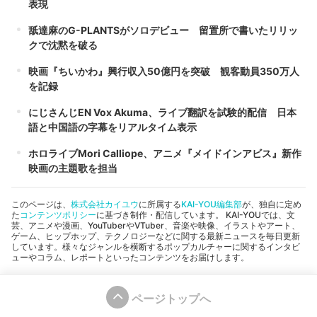
表現
舐達麻のG-PLANTSがソロデビュー 留置所で書いたリリッ
クで沈黙を破る
映画『ちいかわ』興行収入50億円を突破 観客動員350万人
を記録
にじさんじEN Vox Akuma、ライブ翻訳を試験的配信 日本
語と中国語の字幕をリアルタイム表示
ホロライブMori Calliope、アニメ『メイドインアビス』新作
映画の主題歌を担当
このページは、
株式会社カイユウ
に所属する
KAI-YOU編集部
が、独自に定め
た
コンテンツポリシー
に基づき制作・配信しています。 KAI-YOUでは、文
芸、アニメや漫画、YouTuberやVTuber、音楽や映像、イラストやアート、
ゲーム、ヒップホップ、テクノロジーなどに関する最新ニュースを毎日更新
しています。様々なジャンルを横断するポップカルチャーに関するインタビ
ューやコラム、レポートといったコンテンツをお届けします。
ページトップへ