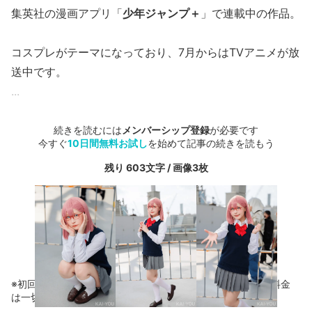
集英社の漫画アプリ「
少年ジャンプ＋
」で連載中の作品。
コスプレがテーマになっており、7月からはTVアニメが放
送中です。
...
続きを読むには
メンバーシップ登録
が必要です
今すぐ
10日間無料お試し
を始めて記事の続きを読もう
残り 603文字 / 画像3枚
※初回登録の方に限り、無料お試し期間中に解約した場合、料金
は一切かかりません。