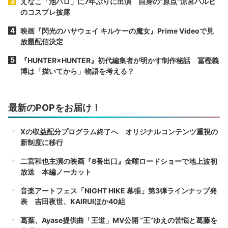
えなこ「池ハロ」に7年ぶりに出演 自身の“原点”涼宮ハルヒ
のコスプレ披露
映画『閃光のハサウェイ キルケーの魔女』Prime Videoで見
放題配信決定
『HUNTER×HUNTER』初代編集者が明かす制作秘話 冨樫義
博は「描いてから」物語を考える？
最新のPOPをお届け！
Xの収益配分プログラム終了へ オリジナルコンテンツ重視の
新制度に移行
二宮和也主演の映画『8番出口』金曜ロードショーで地上波初
放送 本編ノーカット
音楽アートフェス「NIGHT HIKE 幕張」第3弾ラインナップ発
表 吉田夜世、KAIRUIほか40組
葛葉、Ayase提供曲「王道」MV公開 “王”ゆえの苦悩と葛藤を