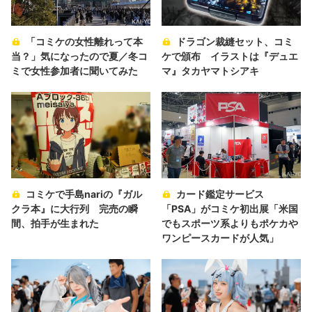
「コミケの女性離れって本
ドラゴン裁縫セット、コミ
当？」気になったので夏／冬コ
ケで頒布 イラストは『デュエ
ミで女性参加者に聞いてみた
マ』タカヤマトシアキ
コミケで手島nariの『ガル
カード鑑定サービス
クラ本』に大行列 完売の瞬
「PSA」がコミケ初出展「米国
間、拍手が生まれた
でもスポーツ系よりもポケカや
ワンピースカードが人気」