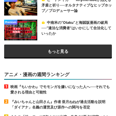
矛盾と祈り──オルタナティブなヒップホッ
プ／プロデューサー論
中南米の“Otaku”と海賊版漫画の破局
Premium
──“違法な消費者”はいかにして合法化して
いったか
もっと見る
アニメ・漫画の週間ランキング
映画『ちいかわ』でモモンガを嫌いになった人へ──それでも
愛される理由と可能性
『みいちゃんと山田さん』作者 亜月ねねが過去活動を説明
「ダイアナ」名義の運営及び原作への関与を否定