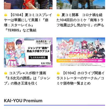
【C104】夏コミコスプレイ
夏コミ開幕 コロナ禍を経
ヤーは華麗にして美麗！『崩
た104回目のコミケ「南海トラ
壊：スターレイル』
フ地震は少し気がかり」の声も
『TERBIS』など集結
コスプレ×スポ根!? 漫画
【C104】ホロライブ関連イ
『2.5次元の誘惑』は「ジャン
ラストレーターのサークル／コ
プ」の熱き王道を往く
ミケ頒布物一覧まとめ
KAI-YOU Premium