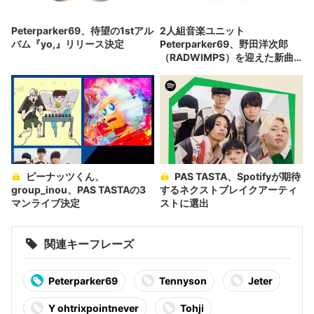
Peterparker69、待望の1stアル
2人組音楽ユニット
バム『yo,』リリース決定
Peterparker69、野田洋次郎
（RADWIMPS）を迎えた新曲
をリリース
ピーナッツくん、
PAS TASTA、Spotifyが期待
group_inou、PAS TASTAの3
するネクストブレイクアーティ
マンライブ決定
ストに選出
関連キーフレーズ
Peterparker69
Tennyson
Jeter
Y ohtrixpointnever
Tohji