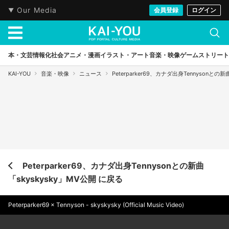
Our Media
会員登録
ログイン
本・文芸
情報化社会
アニメ・漫画
イラスト・アート
音楽・映像
ゲーム
ストリート
KAI-YOU
音楽・映像
ニュース
Peterparker69、カナダ出身Tennysonとの新
Peterparker69、カナダ出身Tennysonとの新曲
「skyskysky」MV公開 に戻る
Peterparker69 × Tennyson - skyskysky (Official Music Video)