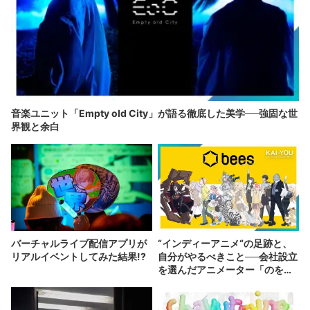
音楽ユニット「Empty old City」が語る徹底した美学──強固な世
界観と余白
バーチャルライブ配信アプリが
“インディーアニメ“の足跡と、
リアルイベントしてみた結果!?
自分がやるべきこと──会社設立
を選んだアニメーター「のを
か」の胸中