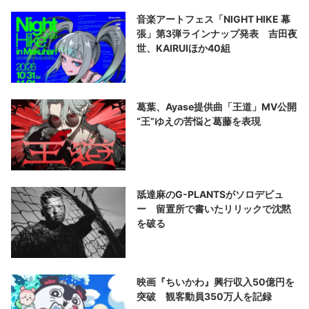
音楽アートフェス「NIGHT HIKE 幕
張」第3弾ラインナップ発表 吉田夜
世、KAIRUIほか40組
葛葉、Ayase提供曲「王道」MV公開
“王”ゆえの苦悩と葛藤を表現
舐達麻のG-PLANTSがソロデビュ
ー 留置所で書いたリリックで沈黙
を破る
映画『ちいかわ』興行収入50億円を
突破 観客動員350万人を記録