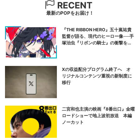
RECENT
最新のPOPをお届け！
『THE RIBBON HERO』五十嵐祐貴
監督が語る、現代のヒーロー像──手
塚治虫『リボンの騎士』の衝撃を再
演する
Xの収益配分プログラム終了へ オ
リジナルコンテンツ重視の新制度に
移行
二宮和也主演の映画『8番出口』金曜
ロードショーで地上波初放送 本編
ノーカット