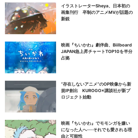
イラストレーターSheya、日本初の
画集刊行 卒制のアニメMVが話題の
新鋭
映画『ちいかわ』劇伴曲、Biilboard
JAPAN急上昇チャートTOP10を半分
占拠
“存在しないアニメ”のOP映像から新
規IP創出 KUROGO×講談社が新プ
ロジェクト始動
映画『ちいかわ』でモモンガを嫌い
になった人へ──それでも愛される理
由と可能性