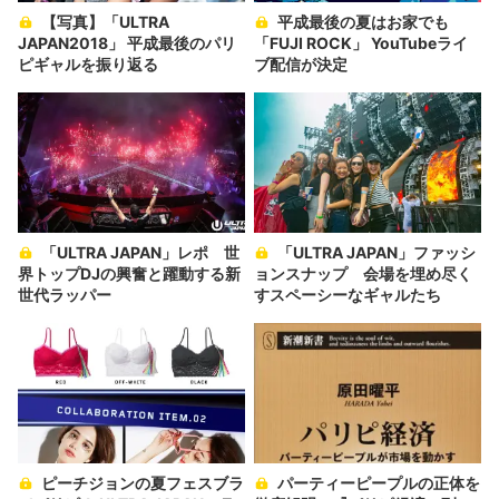
【写真】「ULTRA
平成最後の夏はお家でも
JAPAN2018」 平成最後のパリ
「FUJI ROCK」 YouTubeライ
ピギャルを振り返る
ブ配信が決定
「ULTRA JAPAN」レポ 世
「ULTRA JAPAN」ファッシ
界トップDJの興奮と躍動する新
ョンスナップ 会場を埋め尽く
世代ラッパー
すスペーシーなギャルたち
ピーチジョンの夏フェスブラ
パーティーピープルの正体を