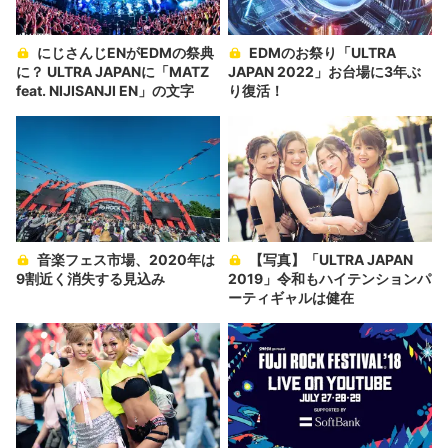
にじさんじENがEDMの祭典
EDMのお祭り「ULTRA
に？ ULTRA JAPANに「MATZ
JAPAN 2022」お台場に3年ぶ
feat. NIJISANJI EN」の文字
り復活！
音楽フェス市場、2020年は
【写真】「ULTRA JAPAN
9割近く消失する見込み
2019」令和もハイテンションパ
ーティギャルは健在