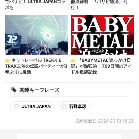
でパリピ！ ULTRA JAPANコラ
徹底解明 『パリピ経済』刊
ボも
行！
ネットレーベル TREKKIE
『BABYMETAL 追っかけ日
TRAX主催の伝説パーティーが3
記』が熱狂的！ 769日間のアイ
年ぶりに復活
ドル追跡記録
関連キーフレーズ
ULTRA JAPAN
石野卓球
最終更新日:2024.09.13 18:25