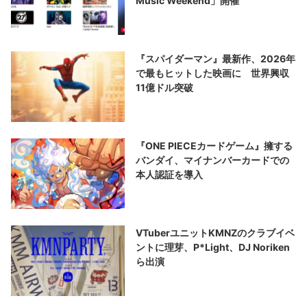
Music Weekend」開催
『スパイダーマン』最新作、2026年
で最もヒットした映画に 世界興収
11億ドル突破
『ONE PIECEカードゲーム』擁する
バンダイ、マイナンバーカードでの
本人認証を導入
VTuberユニットKMNZのクラブイベ
ントに理芽、P*Light、DJ Noriken
ら出演