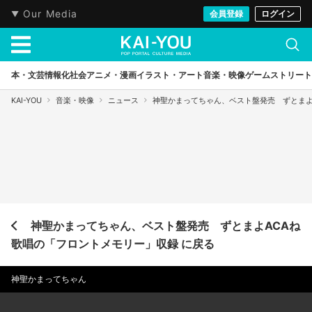
Our Media
会員登録
ログイン
本・文芸
情報化社会
アニメ・漫画
イラスト・アート
音楽・映像
ゲーム
ストリート
KAI-YOU
音楽・映像
ニュース
神聖かまってちゃん、ベスト盤発売 ずとまよ
神聖かまってちゃん、ベスト盤発売 ずとまよACAね
歌唱の「フロントメモリー」収録 に戻る
神聖かまってちゃん