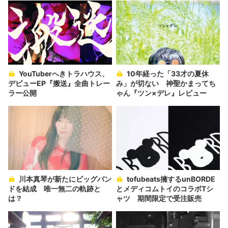
YouTuberへきトラハウス、
10年経った「33才の夏休
デビューEP『搬送』全曲トレー
み」が切ない 神聖かまってち
ラー公開
ゃん『ツン×デレ』レビュー
川本真琴が新たにビッグバン
tofubeats擁するunBORDE
ドを結成 唯一無二の軌跡と
とメディコムトイのコラボTシ
は？
ャツ 期間限定で受注販売