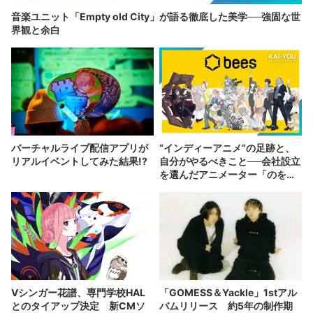
音楽ユニット「Empty old City」が語る徹底した美学──強固な世
界観と余白
バーチャルライブ配信アプリが
“インディーアニメ“の足跡と、
リアルイベントしてみた結果!?
自分がやるべきこと──会社設立
を選んだアニメーター「のを
か」の胸中
Vシンガー花譜、専門学校HAL
「GOMESS＆Yackle」1stアル
とのタイアップ決定 新CMソ
バムリリース 約5年の制作期