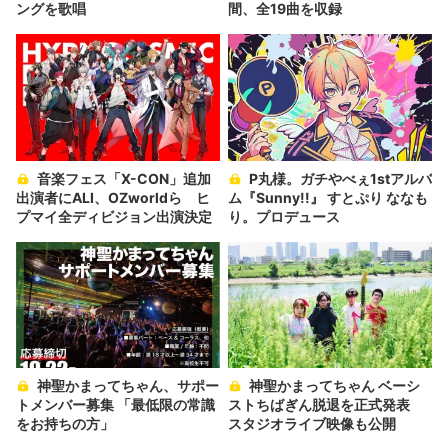
ングを歌唱
間、全19曲を収録
音楽フェス「X-CON」追加
P丸様。ガチやべぇ1stアルバ
出演者にALI、OZworldら ヒ
ム『Sunny!!』 すとぷり ななも
プマイ全ディビジョン出演決定
り。プロデュース
神聖かまってちゃん、サポー
神聖かまってちゃん ベーシ
トメンバー募集 「最低限の常識
ストちばぎん脱退を正式発表
をお持ちの方」
スタジオライブ映像も公開