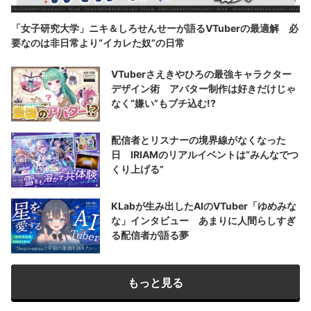
「女子研究大学」ニキ＆しろせんせーが語るVTuberの最適解 必
要なのは非日常より“イカレた奴”の日常
VTuberさえきやひろの最強キャラクター
デザイン術 アバター制作は好きだけじゃ
なく“嫌い”もブチ込む!?
配信者とリスナーの境界線がなくなった
日 IRIAMのリアルイベントは“みんなでつ
くり上げる”
KLabが生み出したAIのVTuber「ゆめみな
な」インタビュー あまりに人間らしすぎ
る配信者が語る夢
もっと見る