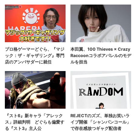
プロ格ゲーマーどぐら、『マジ
本田翼、100 Thieves × Crazy
ック：ザ・ギャザリング』専門
Raccoonコラボアパレルのモデ
店のアンバサダーに就任
ルを担当
『スト6』新キャラ「アレック
REJECTのズズ、単独お笑いラ
ス」詳細判明 どぐらも偏愛す
イブ開催 「シャンパンコール」
る『スト3』主人公
で存在感放つギャグ配信者