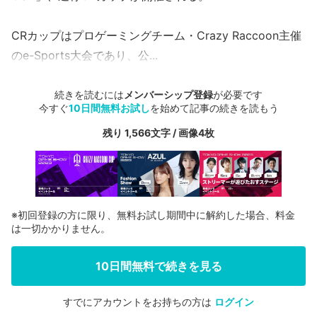
CRカップはプロゲーミングチーム・Crazy Raccoon主催
のe-Sports大会であり、公...
続きを読むには
メンバーシップ登録
が必要です
今すぐ
10日間無料お試し
を始めて記事の続きを読もう
残り 1,566文字 / 画像4枚
※初回登録の方に限り、無料お試し期間中に解約した場合、料金
は一切かかりません。
10日間無料で続きを見る
すでにアカウントをお持ちの方は
ログイン
会員登録する