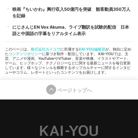
映画『ちいかわ』興行収入50億円を突破 観客動員350万人
を記録
にじさんじEN Vox Akuma、ライブ翻訳を試験的配信 日本
語と中国語の字幕をリアルタイム表示
このページは、
株式会社カイユウ
に所属する
KAI-YOU編集部
が、独自に定め
た
コンテンツポリシー
に基づき制作・配信しています。 KAI-YOUでは、文
芸、アニメや漫画、YouTuberやVTuber、音楽や映像、イラストやアート、
ゲーム、ヒップホップ、テクノロジーなどに関する最新ニュースを毎日更新
しています。様々なジャンルを横断するポップカルチャーに関するインタビ
ューやコラム、レポートといったコンテンツをお届けします。
ページトップへ