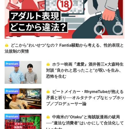
どこから“わいせつ”なの？ Fantia騒動から考える、性的表現と
法規制の実情
ホラー映画『遺愛』酒井善三×大森時生
Premium
対談 “良かれと思ったこと“が呪いを生み、
恐怖を生む
ビートメイカー・RhymeTubeが抱える
Premium
矛盾と祈り──オルタナティブなヒップホッ
プ／プロデューサー論
中南米の“Otaku”と海賊版漫画の破局
Premium
──“違法な消費者”はいかにして合法化して
いったか