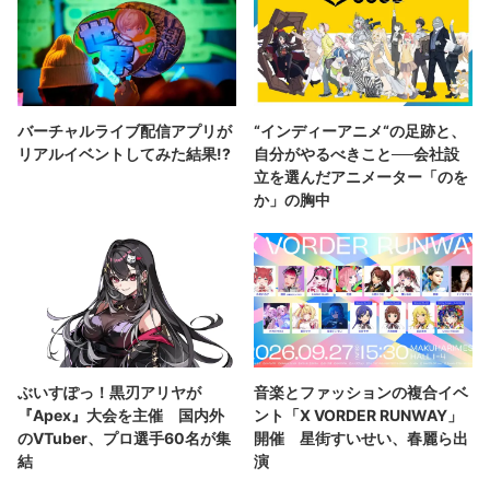
バーチャルライブ配信アプリが
“インディーアニメ“の足跡と、
リアルイベントしてみた結果!?
自分がやるべきこと──会社設
立を選んだアニメーター「のを
か」の胸中
ぶいすぽっ！黒刃アリヤが
音楽とファッションの複合イベ
『Apex』大会を主催 国内外
ント「X VORDER RUNWAY」
のVTuber、プロ選手60名が集
開催 星街すいせい、春麗ら出
結
演