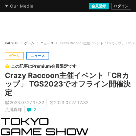
Our Media
本・文芸
情報化社会
アニメ・漫画
イラスト・アート
音楽・映像
会員登録
ゲーム
ログイン
ストリート
KAI-YOU
ゲーム
ニュース
Crazy Raccoon主催イベント「CRカップ」 TG
ゲーム
ニュース
この記事はPremium会員限定です
Crazy Raccoon主催イベント「CRカ
ップ」 TGS2023でオフライン開催決
定
2023.07.27 17:32
2023.07.27 17:32
荒川真輝
2