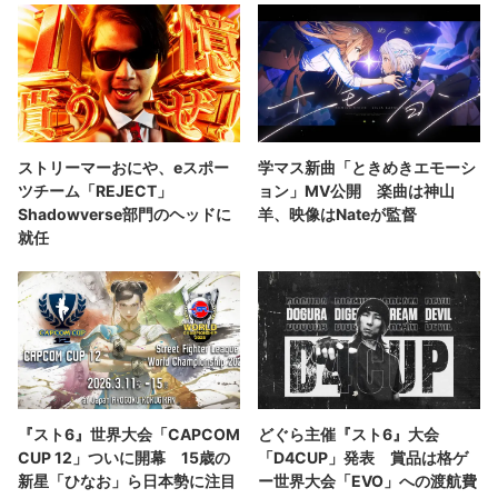
ストリーマーおにや、eスポー
学マス新曲「ときめきエモーシ
ツチーム「REJECT」
ョン」MV公開 楽曲は神山
Shadowverse部門のヘッドに
羊、映像はNateが監督
就任
『スト6』世界大会「CAPCOM
どぐら主催『スト6』大会
CUP 12」ついに開幕 15歳の
「D4CUP」発表 賞品は格ゲ
新星「ひなお」ら日本勢に注目
ー世界大会「EVO」への渡航費