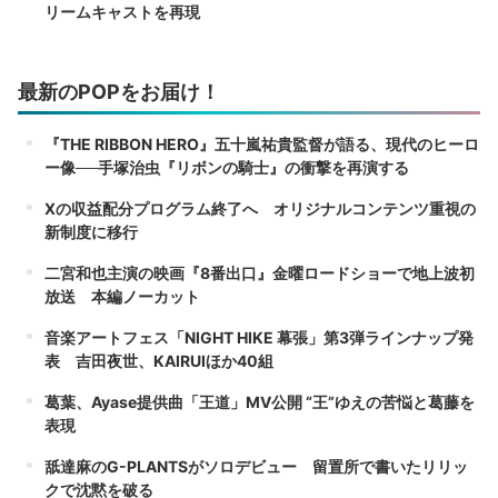
リームキャストを再現
最新のPOPをお届け！
『THE RIBBON HERO』五十嵐祐貴監督が語る、現代のヒーロ
ー像──手塚治虫『リボンの騎士』の衝撃を再演する
Xの収益配分プログラム終了へ オリジナルコンテンツ重視の
新制度に移行
二宮和也主演の映画『8番出口』金曜ロードショーで地上波初
放送 本編ノーカット
音楽アートフェス「NIGHT HIKE 幕張」第3弾ラインナップ発
表 吉田夜世、KAIRUIほか40組
葛葉、Ayase提供曲「王道」MV公開 “王”ゆえの苦悩と葛藤を
表現
舐達麻のG-PLANTSがソロデビュー 留置所で書いたリリッ
クで沈黙を破る