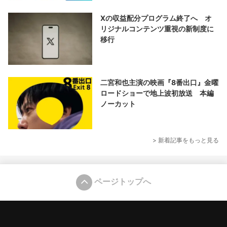
Xの収益配分プログラム終了へ オ
リジナルコンテンツ重視の新制度に
移行
二宮和也主演の映画『8番出口』金曜
ロードショーで地上波初放送 本編
ノーカット
> 新着記事をもっと見る
ページトップへ