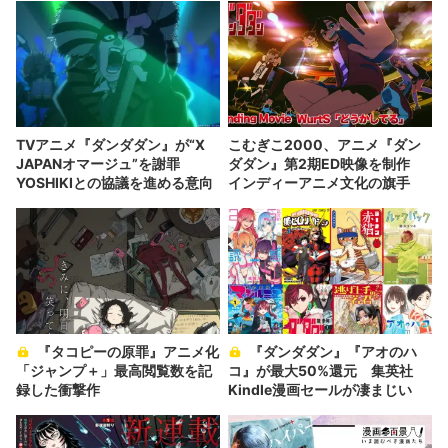
TVアニメ『ダンダダン』が“X
こむぎこ2000、アニメ『ダン
JAPANオマージュ”を謝罪
ダダン』第2期ED映像を制作
YOSHIKIとの協議を進める意向
インディーアニメ文化の旗手
『タコピーの原罪』アニメ化
『ダンダダン』『アオのハ
「ジャンプ＋」最高閲覧数を記
コ』が最大50%還元 集英社
録した衝撃作
Kindle漫画セールが凄まじい