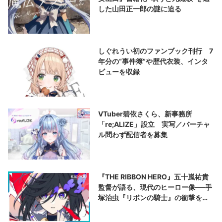
した山田正一郎の謎に迫る
しぐれうい初のファンブック刊行 7
年分の“事件簿”や歴代衣装、インタ
ビューを収録
VTuber碧依さくら、新事務所
「re;ALIZE」設立 実写／バーチャ
ル問わず配信者を募集
『THE RIBBON HERO』五十嵐祐貴
監督が語る、現代のヒーロー像──手
塚治虫『リボンの騎士』の衝撃を再
演する