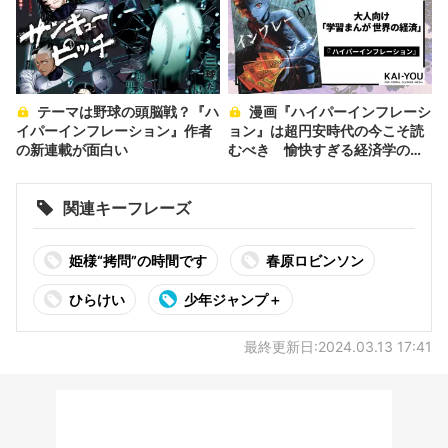
テーマは野球の頭脳戦？『ハ
漫画『ハイパーインフレーシ
イパーインフレーション』作者
ョン』は超円安時代の今こそ読
の新連載が面白い
むべき 愉快すぎる経済学の入
門書
関連キーフレーズ
姫様“拷問”の時間です
春原ロビンソン
ひらけい
少年ジャンプ＋
最終更新日:2024.03.13 17:41