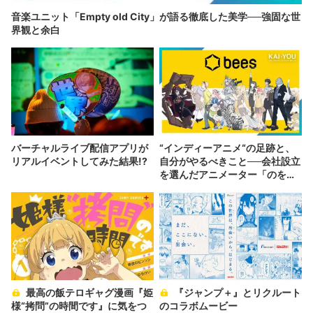
音楽ユニット「Empty old City」が語る徹底した美学──強固な世
界観と余白
バーチャルライブ配信アプリが
“インディーアニメ“の足跡と、
リアルイベントしてみた結果!?
自分がやるべきこと──会社設立
を選んだアニメーター「のを
か」の胸中
最高の飯テロギャグ漫画『姫
『ジャンプ＋』とリクルート
様“拷問”の時間です』に気をつ
のコラボムービー