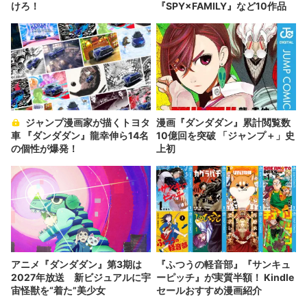
けろ！
『SPY×FAMILY』など10作品
ジャンプ漫画家が描くトヨタ
漫画『ダンダダン』累計閲覧数
車 『ダンダダン』龍幸伸ら14名
10億回を突破 「ジャンプ＋」史
の個性が爆発！
上初
アニメ『ダンダダン』第3期は
『ふつうの軽音部』『サンキュ
2027年放送 新ビジュアルに宇
ーピッチ』が実質半額！ Kindle
宙怪獣を“着た”美少女
セールおすすめ漫画紹介