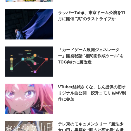
ラッパーTohji、東京ドーム公演を11
月に開催 “真”のラストライブか
「カードゲーム展開ジェネレータ
ー」開発秘話 “相関図作成ツール”を
TCG向けに魔改造
VTuber結城さくな、じん提供の初オ
リジナル曲公開 鮫升コモリもMV制
作に参加
テレ東のモキュメンタリー『魔法少
女山田』書籍化 “唄うと死ぬ歌”を遺