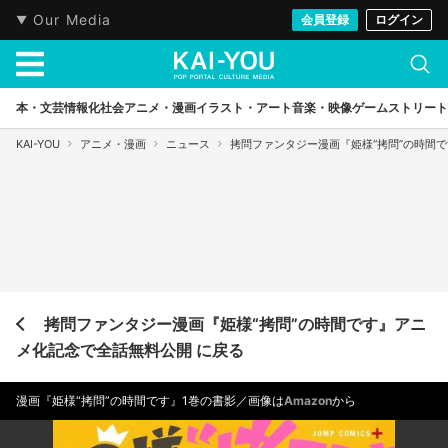
Our Media
会員登録
ログイン
本・文芸
情報化社会
アニメ・漫画
イラスト・アート
音楽・映像
ゲーム
ストリート
KAI-YOU
アニメ・漫画
ニュース
拷問ファンタジー漫画『姫様“拷問”の時間
拷問ファンタジー漫画『姫様“拷問”の時間です』アニ
メ化記念で全話無料公開 に戻る
漫画『姫様“拷問”の時間です』1巻の書影／画像は
Amazon
から