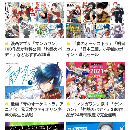
漫画アプリ「マンガワン」
『青のオーケストラ』『明日
160作品が無料公開 『灼熱カバ
カノ』『日本三國』小学館のポ
ディ』などおすすめ25選
イント還元セール
漫画『青のオーケストラ』ア
「マンガワン」祭り 『ケン
ニメ化 元天才ヴァイオリン少
ガン』『灼熱カバディ』286作
年の再生と挑戦
品が24時間限定で完全無料