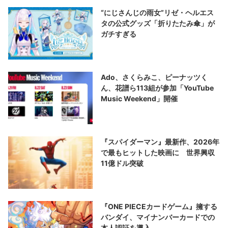
“にじさんじの雨女”リゼ・ヘルエス
タの公式グッズ「折りたたみ傘」が
ガチすぎる
Ado、さくらみこ、ピーナッツく
ん、花譜ら113組が参加「YouTube
Music Weekend」開催
『スパイダーマン』最新作、2026年
で最もヒットした映画に 世界興収
11億ドル突破
『ONE PIECEカードゲーム』擁する
バンダイ、マイナンバーカードでの
本人認証を導入