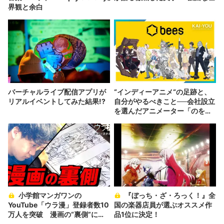
界観と余白
バーチャルライブ配信アプリが
“インディーアニメ“の足跡と、
リアルイベントしてみた結果!?
自分がやるべきこと──会社設立
を選んだアニメーター「のを
か」の胸中
小学館マンガワンの
『ぼっち・ざ・ろっく！』全
YouTube「ウラ漫」登録者数10
国の楽器店員が選ぶオススメ作
万人を突破 漫画の“裏側”に密
品1位に決定！
着