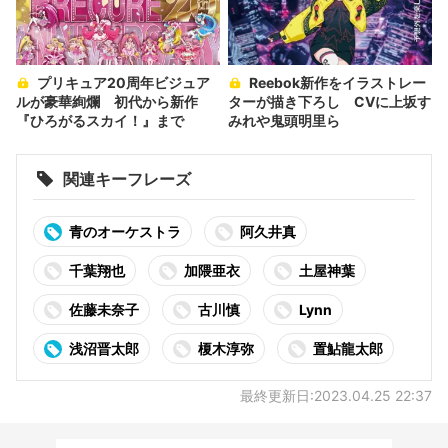
プリキュア20周年ビジュア
Reebok新作をイラストレー
ルが豪華絢爛 初代から新作
ターが描き下ろし CVに上坂す
『ひろがるスカイ！』まで
みれや鬼頭明里ら
関連キーフレーズ
青のオーケストラ
阿久井真
千葉翔也
加隈亜衣
土屋神葉
佐藤未奈子
古川慎
Lynn
浅沼晋太郎
榎木淳弥
置鮎龍太郎
最終更新日:2023.04.25 22:37