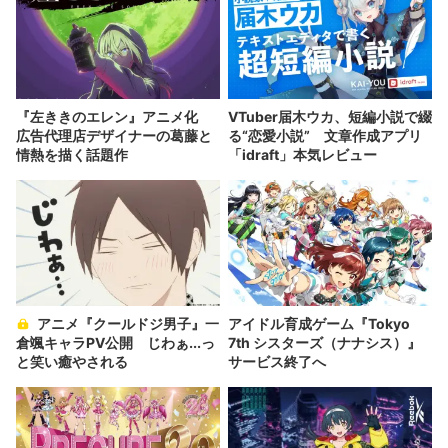
『左ききのエレン』アニメ化
VTuber届木ウカ、短編小説で綴
広告代理店デザイナーの葛藤と
る“恋愛小説” 文章作成アプリ
情熱を描く話題作
「idraft」本気レビュー
アニメ『クールドジ男子』一
アイドル育成ゲーム『Tokyo
倉颯キャラPV公開 じわぁ...っ
7th シスターズ（ナナシス）』
と笑い癒やされる
サービス終了へ