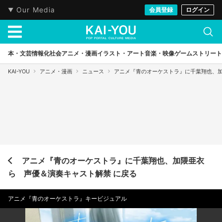
Our Media
会員登録
ログイン
本・文芸
情報化社会
アニメ・漫画
イラスト・アート
音楽・映像
ゲーム
ストリート
KAI-YOU
アニメ・漫画
ニュース
アニメ『青のオーケストラ』に千葉翔也、
アニメ『青のオーケストラ』に千葉翔也、加隈亜衣
ら 声優＆演奏キャスト解禁 に戻る
アニメ『青のオーケストラ』キービジュアル