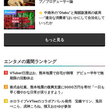
プ／プロデューサー論
中南米の“Otaku”と海賊版漫画の破局
Premium
──“違法な消費者”はいかにして合法化して
いったか
もっと見る
エンタメの週間ランキング
VTuber巳澄はお、熊本地震で自宅が倒壊 デビュー半年で無
期限の活動休止
株式会社嵐、熊本地震の復興支援に5000万円を寄付「一日も
早く穏やかな日常が戻りますよう」
ホロライブ×VTeeのコラボアパレル発売 宝鐘マリン、兎田
ぺこら、戌神ころね、猫又おかゆが参加