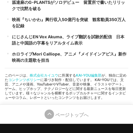
舐達麻のG-PLANTSがソロデビュー 留置所で書いたリリッ
クで沈黙を破る
映画『ちいかわ』興行収入50億円を突破 観客動員350万人
を記録
にじさんじEN Vox Akuma、ライブ翻訳を試験的配信 日本
語と中国語の字幕をリアルタイム表示
ホロライブMori Calliope、アニメ『メイドインアビス』新作
映画の主題歌を担当
このページは、
株式会社カイユウ
に所属する
KAI-YOU編集部
が、独自に定め
た
コンテンツポリシー
に基づき制作・配信しています。 KAI-YOUでは、文
芸、アニメや漫画、YouTuberやVTuber、音楽や映像、イラストやアート、
ゲーム、ヒップホップ、テクノロジーなどに関する最新ニュースを毎日更新
しています。様々なジャンルを横断するポップカルチャーに関するインタビ
ューやコラム、レポートといったコンテンツをお届けします。
ページトップへ