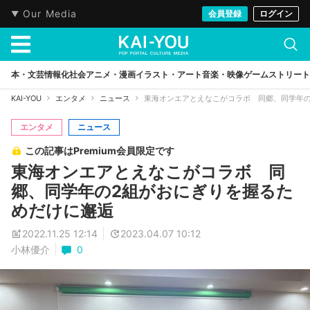
Our Media
会員登録
ログイン
本・文芸
情報化社会
アニメ・漫画
イラスト・アート
音楽・映像
ゲーム
ストリート
KAI-YOU
エンタメ
ニュース
東海オンエアとえなこがコラボ 同郷、同学年の
エンタメ
ニュース
この記事はPremium会員限定です
東海オンエアとえなこがコラボ 同
郷、同学年の2組がおにぎりを握るた
めだけに邂逅
2022.11.25 12:14
2023.04.07 10:12
小林優介
0