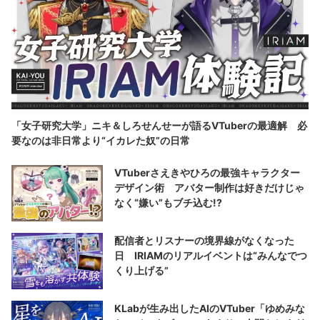
「女子研究大学」ニキ＆しろせんせーが語るVTuberの最適解 必
要なのは非日常より“イカレた奴”の日常
VTuberさえきやひろの最強キャラクター
デザイン術 アバター制作は好きだけじゃ
なく“嫌い”もブチ込む!?
配信者とリスナーの境界線がなくなった
日 IRIAMのリアルイベントは“みんなでつ
くり上げる”
KLabが生み出したAIのVTuber「ゆめみな