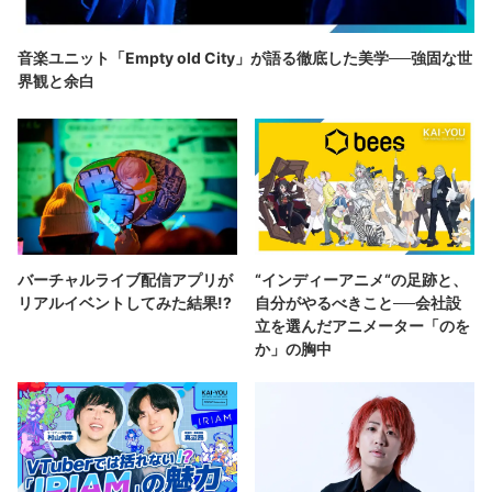
音楽ユニット「Empty old City」が語る徹底した美学──強固な世
界観と余白
バーチャルライブ配信アプリが
“インディーアニメ“の足跡と、
リアルイベントしてみた結果!?
自分がやるべきこと──会社設
立を選んだアニメーター「のを
か」の胸中