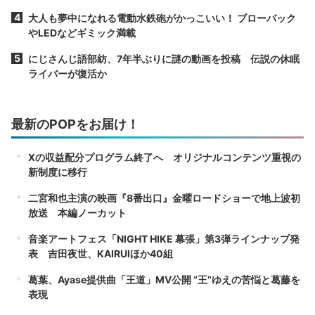
大人も夢中になれる電動水鉄砲がかっこいい！ ブローバック
やLEDなどギミック満載
にじさんじ語部紡、7年半ぶりに謎の動画を投稿 伝説の休眠
ライバーが復活か
最新のPOPをお届け！
Xの収益配分プログラム終了へ オリジナルコンテンツ重視の
新制度に移行
二宮和也主演の映画『8番出口』金曜ロードショーで地上波初
放送 本編ノーカット
音楽アートフェス「NIGHT HIKE 幕張」第3弾ラインナップ発
表 吉田夜世、KAIRUIほか40組
葛葉、Ayase提供曲「王道」MV公開 “王”ゆえの苦悩と葛藤を
表現