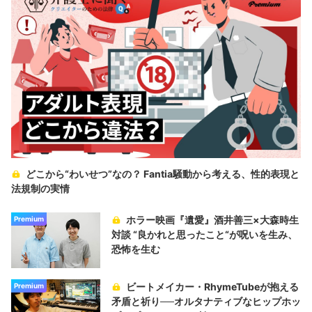
どこから“わいせつ”なの？ Fantia騒動から考える、性的表現と
法規制の実情
ホラー映画『遺愛』酒井善三×大森時生
Premium
対談 “良かれと思ったこと“が呪いを生み、
恐怖を生む
ビートメイカー・RhymeTubeが抱える
Premium
矛盾と祈り──オルタナティブなヒップホッ