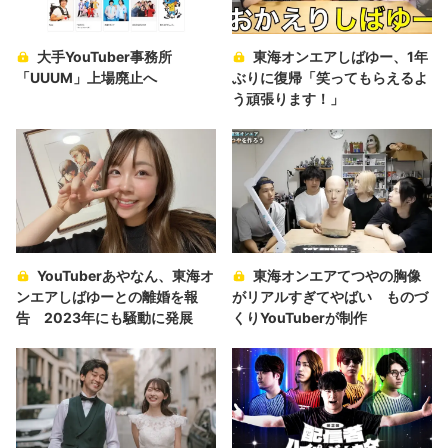
大手YouTuber事務所
東海オンエアしばゆー、1年
「UUUM」上場廃止へ
ぶりに復帰「笑ってもらえるよ
う頑張ります！」
YouTuberあやなん、東海オ
東海オンエアてつやの胸像
ンエアしばゆーとの離婚を報
がリアルすぎてやばい ものづ
告 2023年にも騒動に発展
くりYouTuberが制作