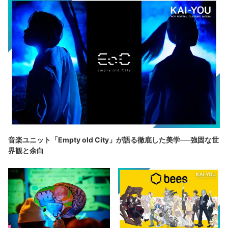
音楽ユニット「Empty old City」が語る徹底した美学──強固な世
界観と余白