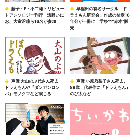
藤子・F・不二雄トリビュー
早稲田の有名サークル「ド
トアンソロジー刊行 浅野いに
ラえもん研究会」作成の検定18
お、大童澄瞳ら16名が参加
年分が一冊に 学祭で“赤本”販
売
声優 大山のぶ代さん死去
声優 小原乃梨子さん死去、
ドラえもんや『ダンガンロン
88歳 代表作に『ドラえもん』
パ』モノクマなど演じる
のび太など