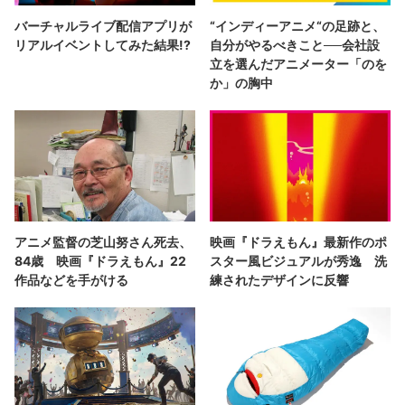
バーチャルライブ配信アプリが
“インディーアニメ“の足跡と、
リアルイベントしてみた結果!?
自分がやるべきこと──会社設
立を選んだアニメーター「のを
か」の胸中
アニメ監督の芝山努さん死去、
映画『ドラえもん』最新作のポ
84歳 映画『ドラえもん』22
スター風ビジュアルが秀逸 洗
作品などを手がける
練されたデザインに反響