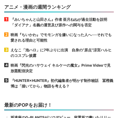
アニメ・漫画の週間ランキング
『みいちゃんと山田さん』作者 亜月ねねが過去活動を説明
「ダイアナ」名義の運営及び原作への関与を否定
映画『ちいかわ』でモモンガを嫌いになった人へ──それでも
愛される理由と可能性
えなこ「池ハロ」に7年ぶりに出演 自身の“原点”涼宮ハルヒ
のコスプレ披露
映画『閃光のハサウェイ キルケーの魔女』Prime Videoで見
放題配信決定
『HUNTER×HUNTER』初代編集者が明かす制作秘話 冨樫義
博は「描いてから」物語を考える？
最新のPOPをお届け！
舐達麻のG-PLANTSがソロデビュー 留置所で書いたリリッ