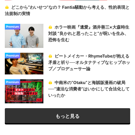
どこから“わいせつ”なの？ Fantia騒動から考える、性的表現と
法規制の実情
ホラー映画『遺愛』酒井善三×大森時生
Premium
対談 “良かれと思ったこと“が呪いを生み、
恐怖を生む
ビートメイカー・RhymeTubeが抱える
Premium
矛盾と祈り──オルタナティブなヒップホッ
プ／プロデューサー論
中南米の“Otaku”と海賊版漫画の破局
Premium
──“違法な消費者”はいかにして合法化して
いったか
もっと見る