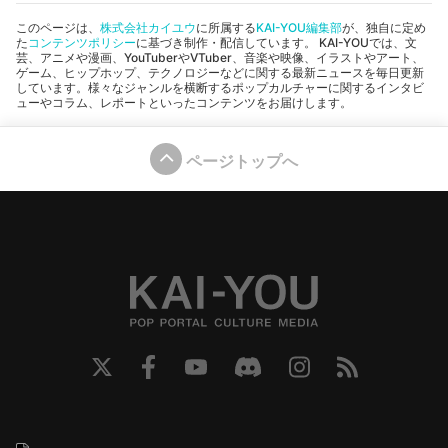
このページは、
株式会社カイユウ
に所属する
KAI-YOU編集部
が、独自に定め
た
コンテンツポリシー
に基づき制作・配信しています。 KAI-YOUでは、文
芸、アニメや漫画、YouTuberやVTuber、音楽や映像、イラストやアート、
ゲーム、ヒップホップ、テクノロジーなどに関する最新ニュースを毎日更新
しています。様々なジャンルを横断するポップカルチャーに関するインタビ
ューやコラム、レポートといったコンテンツをお届けします。
ページトップへ