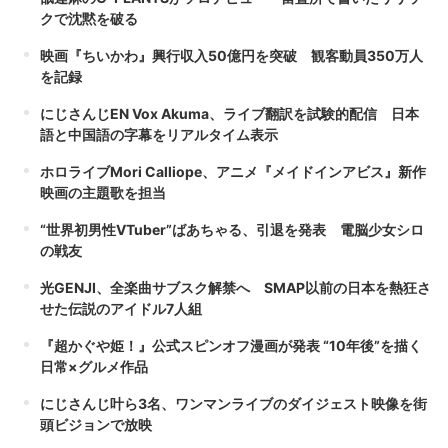
クで沈黙を破る
映画『ちいかわ』興行収入50億円を突破 観客動員350万人
を記録
にじさんじEN Vox Akuma、ライブ翻訳を試験的配信 日本
語と中国語の字幕をリアルタイム表示
ホロライブMori Calliope、アニメ『メイドインアビス』新作
映画の主題歌を担当
“世界初男性VTuber”ばあちゃる、引退を発表 電脳少女シロ
の戦友
光GENJI、全楽曲サブスク解禁へ SMAP以前の日本を熱狂さ
せた伝説のアイドル7人組
『超かぐや姫！』公式スピンオフ漫画が発表 “10年後”を描く
日常×グルメ作品
にじさんじ叶ら3名、ワンマンライブのダイジェスト映像を街
頭ビジョンで放映