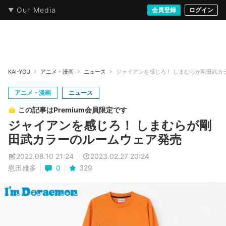
Our Media
本・文芸
情報化社会
アニメ・漫画
イラスト・アート
音楽・映像
会員登録
ゲーム
ログイン
ストリート
KAI-YOU
アニメ・漫画
ニュース
ジャイアンを感じろ！ しまむらが剛田武カ
アニメ・漫画
ニュース
この記事はPremium会員限定です
ジャイアンを感じろ！ しまむらが剛
田武カラーのルームウェア発売
2022.08.10 21:24
2023.02.27 20:24
恩田雄多
0
329