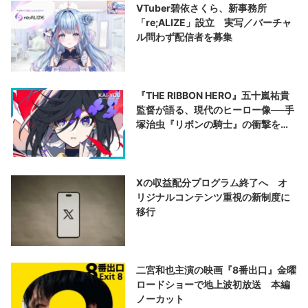
VTuber碧依さくら、新事務所
「re;ALIZE」設立 実写／バーチャ
ル問わず配信者を募集
『THE RIBBON HERO』五十嵐祐貴
監督が語る、現代のヒーロー像──手
塚治虫『リボンの騎士』の衝撃を再
演する
Xの収益配分プログラム終了へ オ
リジナルコンテンツ重視の新制度に
移行
二宮和也主演の映画『8番出口』金曜
ロードショーで地上波初放送 本編
ノーカット