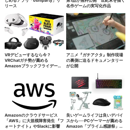
しめるアプリ「oshiparty」リ
第1話が無料公開 世紀末を描く
リース
名作ゲームの実写化作品
VRデビューするなら今？
アニメ『ガチアクタ』制作現場
VRChatガチ勢が薦める
の裏側に迫るドキュメンタリー
Amazonブラックフライデーセ
が公開
ール
Amazonのクラウドサービス
良いゲームライフは良いデバイ
「AWS」に大規模障害発生 『フ
スから──PCゲーマーが薦める
ォートナイト』やSlackに影響
Amazon「プライム感謝祭」セ