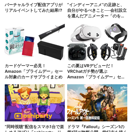
バーチャルライブ配信アプリが
“インディーアニメ“の足跡と、
リアルイベントしてみた結果!?
自分がやるべきこと──会社設立
を選んだアニメーター「のを
か」の胸中
カードゲーマー必見！
この夏はVRデビューだ！
Amazon「プライムデー」セー
VRChatガチ勢が選ぶ
ル対象のカードサプライまとめ
Amazon「プライムデー」セー
ル注目商品
“同時視聴”配信をスマホ1台で楽
ドラマ『Fallout』シーズン1の