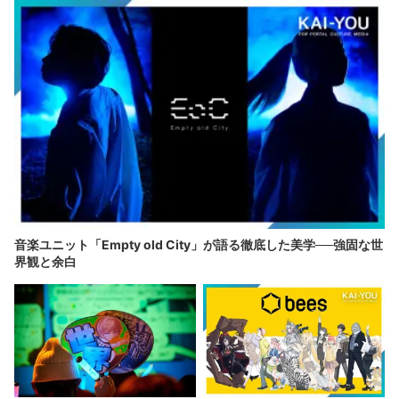
音楽ユニット「Empty old City」が語る徹底した美学──強固な世
界観と余白