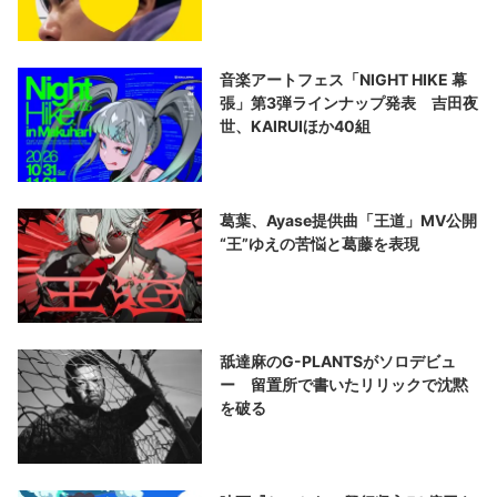
音楽アートフェス「NIGHT HIKE 幕
張」第3弾ラインナップ発表 吉田夜
世、KAIRUIほか40組
葛葉、Ayase提供曲「王道」MV公開
“王”ゆえの苦悩と葛藤を表現
舐達麻のG-PLANTSがソロデビュ
ー 留置所で書いたリリックで沈黙
を破る