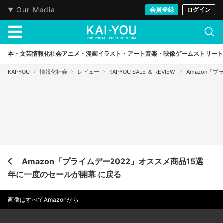
Our Media
会員登録
ログイン
本・文芸
情報化社会
アニメ・漫画
イラスト・アート
音楽・映像
ゲーム
ストリート
KAI-YOU
情報化社会
レビュー
KAI-YOU SALE ＆ REVIEW
Amazon「
Amazon「プライムデー2022」オススメ商品15選
年に一度のセールが開幕 に戻る
画像はすべてAmazonから