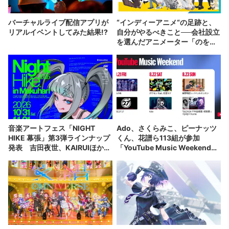
バーチャルライブ配信アプリが
“インディーアニメ“の足跡と、
リアルイベントしてみた結果!?
自分がやるべきこと──会社設立
を選んだアニメーター「のを
か」の胸中
音楽アートフェス「NIGHT
Ado、さくらみこ、ピーナッツ
HIKE 幕張」第3弾ラインナップ
くん、花譜ら113組が参加
発表 吉田夜世、KAIRUIほか
「YouTube Music Weekend」
40組
開催