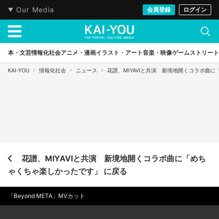
Our Media
会員登録
ログイン
本・文芸
情報化社会
アニメ・漫画
イラスト・アート
音楽・映像
ゲーム
ストリート
KAI-YOU
情報化社会
ニュース
花譜、MIYAVIと共演 新境地開くコラボ曲
花譜、MIYAVIと共演 新境地開くコラボ曲に「めち
ゃくちゃ楽しかったです」 に戻る
「Beyond META」MVカット