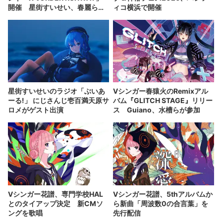
開催 星街すいせい、春麗ら出
ィコ横浜で開催
演
星街すいせいのラジオ「ぶいあ
Vシンガー春猿火のRemixアル
ーる!」 にじさんじ壱百満天原サ
バム『GLITCH STAGE』リリー
ロメがゲスト出演
ス Guiano、水槽らが参加
Vシンガー花譜、専門学校HAL
Vシンガー花譜、5thアルバムか
とのタイアップ決定 新CMソ
ら新曲「周波数0の合言葉」を
ングを歌唱
先行配信