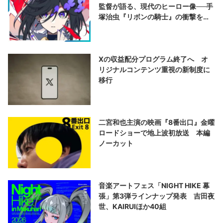
監督が語る、現代のヒーロー像──手
塚治虫『リボンの騎士』の衝撃を再
演する
Xの収益配分プログラム終了へ オ
リジナルコンテンツ重視の新制度に
移行
二宮和也主演の映画『8番出口』金曜
ロードショーで地上波初放送 本編
ノーカット
音楽アートフェス「NIGHT HIKE 幕
張」第3弾ラインナップ発表 吉田夜
世、KAIRUIほか40組