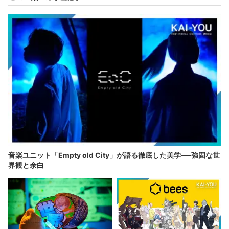
音楽ユニット「Empty old City」が語る徹底した美学──強固な世
界観と余白