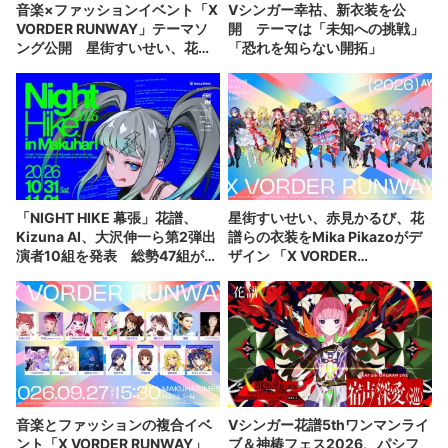
音楽×ファッションイベント「X
Vシンガー幸祜、新衣装を公
VORDER RUNWAY」テーマソ
開 テーマは「未知への挑戦」
ング公開 星街すいせい、花譜
「恐れを知らない開拓」
ら出演者が集結
「NIGHT HIKE 幕張」花譜、
星街すいせい、赤見かるび、花
Kizuna AI、大沢伸一ら第2弾出
譜らの衣装をMika Pikazoがデ
演者10組を発表 総勢47組が出
ザイン 「X VORDER
演決定
RUNWAY」キービジュアル公開
音楽とファッションの複合イベ
Vシンガー花譜5thワンマンライ
ント「X VORDER RUNWAY」
ブ＆神椿フェス2026、パシフ