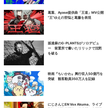
葛葉、Ayase提供曲「王道」MV公開
“王”ゆえの苦悩と葛藤を表現
舐達麻のG-PLANTSがソロデビュ
ー 留置所で書いたリリックで沈黙
を破る
映画『ちいかわ』興行収入50億円を
突破 観客動員350万人を記録
にじさんじEN Vox Akuma、ライブ