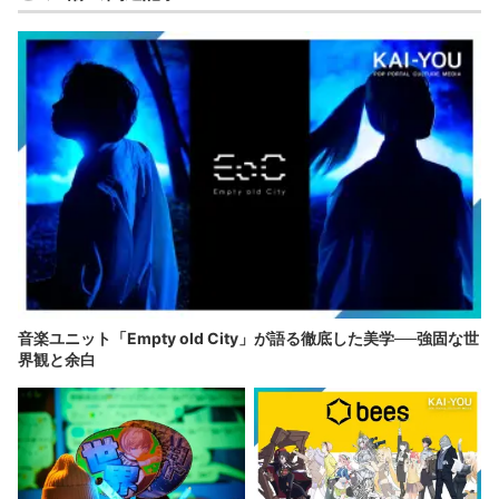
音楽ユニット「Empty old City」が語る徹底した美学──強固な世
界観と余白