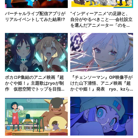
バーチャルライブ配信アプリが
“インディーアニメ“の足跡と、
リアルイベントしてみた結果!?
自分がやるべきこと──会社設立
を選んだアニメーター「のを
か」の胸中
ボカロP集結のアニメ映画『超
『チェンソーマン』OP映像手が
かぐや姫！』主題歌はryoが制
けた山下清悟、アニメ映画『超
作 仮想空間でトップを目指す
かぐや姫！』発表 ryo、kzら
配信者を描く
が楽曲提供