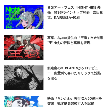
音楽アートフェス「NIGHT HIKE 幕
張」第3弾ラインナップ発表 吉田夜
世、KAIRUIほか40組
葛葉、Ayase提供曲「王道」MV公開
“王”ゆえの苦悩と葛藤を表現
舐達麻のG-PLANTSがソロデビュ
ー 留置所で書いたリリックで沈黙
を破る
映画『ちいかわ』興行収入50億円を
突破 観客動員350万人を記録