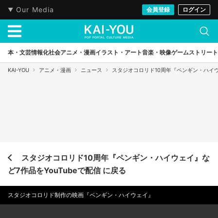
Our Media
会員登録
ログイン
本・文芸
情報化社会
アニメ・漫画
イラスト・アート
音楽・映像
ゲーム
ストリート
KAI-YOU
アニメ・漫画
ニュース
スタジオコロリド10周年『ペンギン・ハイウェ
スタジオコロリド10周年『ペンギン・ハイウェイ』な
ど7作品をYouTubeで配信 に戻る
スタジオコロリド制作の映画『ペンギン・ハイウェイ』