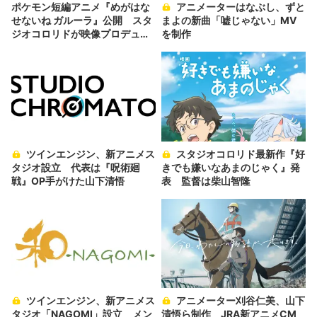
ポケモン短編アニメ『めがはな
アニメーターはなぶし、ずと
せないね ガルーラ』公開 スタ
まよの新曲「嘘じゃない」MV
ジオコロリドが映像プロデュー
を制作
ス
ツインエンジン、新アニメス
スタジオコロリド最新作『好
タジオ設立 代表は『呪術廻
きでも嫌いなあまのじゃく』発
戦』OP手がけた山下清悟
表 監督は柴山智隆
ツインエンジン、新アニメス
アニメーター刈谷仁美、山下
タジオ「NAGOMI」設立 メン
清悟ら制作 JRA新アニメCM