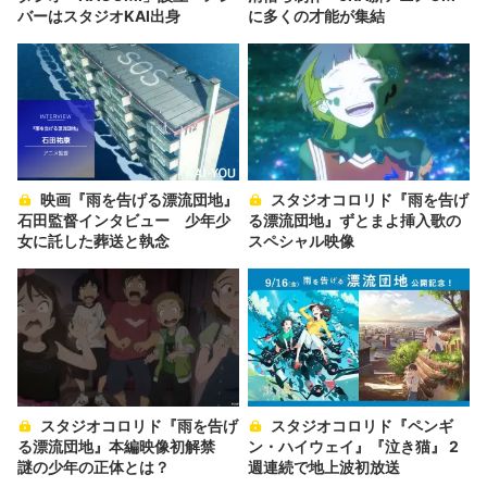
バーはスタジオKAI出身
に多くの才能が集結
映画『雨を告げる漂流団地』
スタジオコロリド『雨を告げ
石田監督インタビュー 少年少
る漂流団地』ずとまよ挿入歌の
女に託した葬送と執念
スペシャル映像
スタジオコロリド『雨を告げ
スタジオコロリド『ペンギ
る漂流団地』本編映像初解禁
ン・ハイウェイ』『泣き猫』 2
謎の少年の正体とは？
週連続で地上波初放送