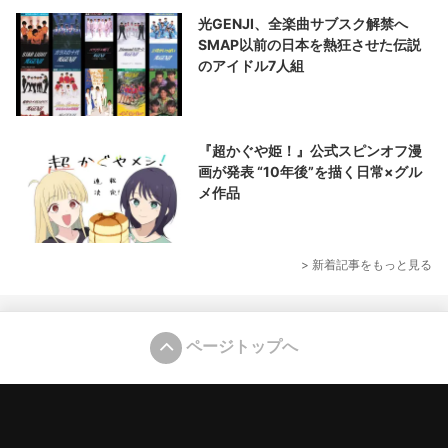
光GENJI、全楽曲サブスク解禁へ
SMAP以前の日本を熱狂させた伝説
のアイドル7人組
『超かぐや姫！』公式スピンオフ漫
画が発表 “10年後”を描く日常×グル
メ作品
> 新着記事をもっと見る
ページトップへ