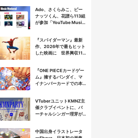
Ado、さくらみこ、ピー
ナッツくん、花譜ら113組
が参加「YouTube Music
Weekend」開催
『スパイダーマン』最新
作、2026年で最もヒット
した映画に 世界興収11
億ドル突破
『ONE PIECEカードゲー
ム』擁するバンダイ、マ
イナンバーカードでの本
人認証を導入
VTuberユニットKMNZ主
催クラブイベントに、バ
ーチャルシンガー理芽が
出演
中国出身イラストレータ
ーSheya、日本初の画集