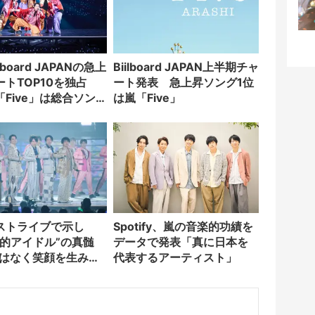
lboard JAPANの急上
Biilboard JAPAN上半期チャ
ートTOP10を独占
ート発表 急上昇ソング1位
Five」は総合ソン
は嵐「Five」
に
ストライブで示し
Spotify、嵐の音楽的功績を
民的アイドル”の真髄
データで発表「真に日本を
ではなく笑顔を生み出
代表するアーティスト」
人