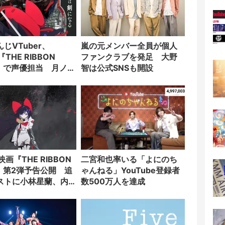
じVTuber、
嵐の元メンバー全員が個人
x『THE RIBBON
ファンクラブを発足 大野
O』で声優担当 月ノ美
智は公式SNSも開設
名が出演
ix映画『THE RIBBON
二宮和也率いる「よにのち
O』第2弾予告公開 追
ゃんねる」YouTube登録者
ストに小林星蘭、内
数500万人を達成
、新谷真弓