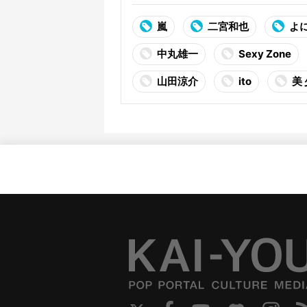
嵐
二宮和也
よ
中丸雄一
Sexy Zone
山田涼介
ito
美