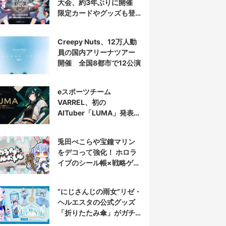
大会、約3年ぶりに開催
限定カードやグッズも登
場
Creepy Nuts、12万人動
員の国内アリーナツアー
開催 全国8都市で12公演
eスポーツチーム
VARREL、初の
AITuber「LUMA」発表
デビュー配信はマゴ選手
とコラボ
兎田ぺこらや宝鐘マリン
をデコって強化！ ホロラ
イブのシール帳×戦略ゲー
ム発売へ
“にじさんじの雨女”リゼ・
ヘルエスタの公式グッズ
「折りたたみ傘」がガチ
すぎる