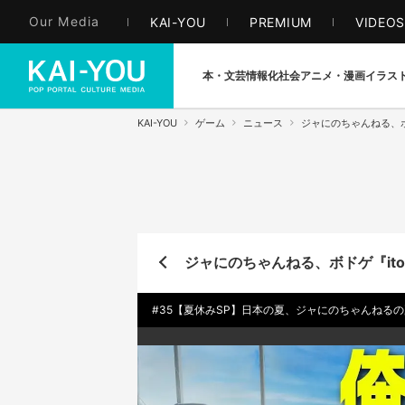
Our Media
KAI-YOU
PREMIUM
VIDEO
本・文芸
情報化社会
アニメ・漫画
イラス
KAI-YOU
ゲーム
ニュース
ジャにのちゃんねる、
ジャにのちゃんねる、ボドゲ『it
#35【夏休みSP】日本の夏、ジャにのちゃんねるの夏