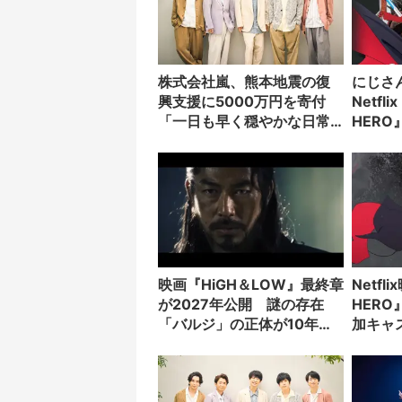
株式会社嵐、熊本地震の復
にじさん
興支援に5000万円を寄付
Netfli
「一日も早く穏やかな日常
HER
が戻りますよう」
兎ら3
映画『HiGH＆LOW』最終章
Netfl
が2027年公開 謎の存在
HER
「バルジ」の正体が10年越
加キャ
しに判明か
山昂輝