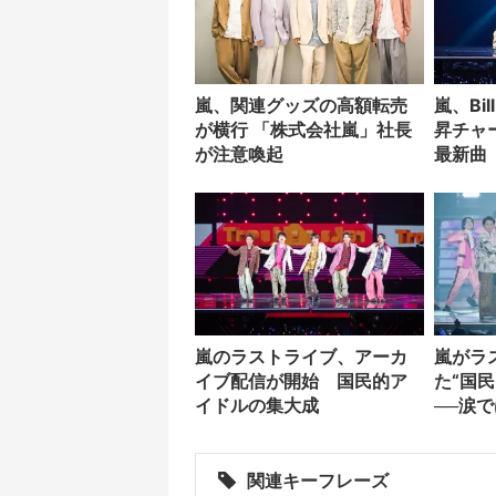
嵐、関連グッズの高額転売
嵐、Bil
が横行 「株式会社嵐」社長
昇チャ
が注意喚起
最新曲「
グ2位
嵐のラストライブ、アーカ
嵐がラ
イブ配信が開始 国民的ア
た“国
イドルの集大成
──涙
した5
関連キーフレーズ