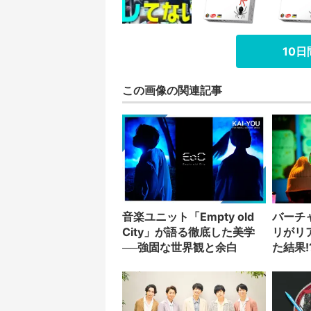
10
この画像の関連記事
音楽ユニット「Empty old
バーチ
City」が語る徹底した美学
リがリ
──強固な世界観と余白
た結果!