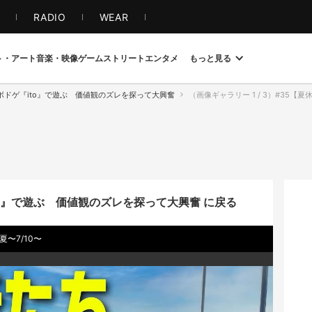
S
RADIO
WEAR
ト・アート
音楽・映像
ゲーム
ストリート
エンタメ
もっと見る
ボドゲ『ito』で遊ぶ 価値観のズレを探って大興奮
（画像ギャラリー 1 / 3）#35【
o』で遊ぶ 価値観のズレを探って大興奮 に戻る
〜7/10〜