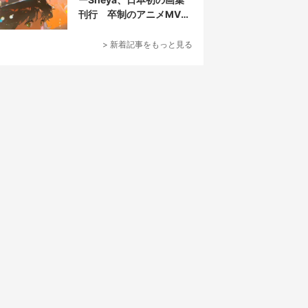
刊行 卒制のアニメMVが
話題の新鋭
> 新着記事をもっと見る