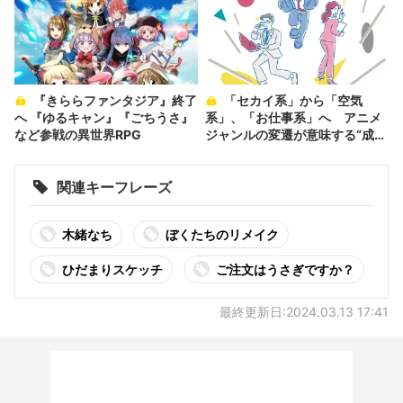
『きららファンタジア』終了
「セカイ系」から「空気
へ 『ゆるキャン』『ごちうさ』
系」、「お仕事系」へ アニメ
など参戦の異世界RPG
ジャンルの変遷が意味する“成
長”
関連キーフレーズ
木緒なち
ぼくたちのリメイク
ひだまりスケッチ
ご注文はうさぎですか？
最終更新日:2024.03.13 17:41