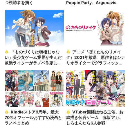
つ視聴者を描く
Poppin’Party、Argonavis
「ものづくりは特権じゃな
アニメ『ぼくたちのリメイ
い」美少女ゲーム業界が生んだ
ク』2021年放送 原作者はシナ
兼業ライターがラノベ作家にな
リオライターでグラフィックデ
るまで 木緒なちインタビュー
ザイナー
Kindleストア9周年、最大
VTuber因幡はねる主催、お
70%オフセールおすすめ漫画と
絵描き伝言ゲーム 赤坂アカ、
ラノベまとめ
しろまんたら6人参戦