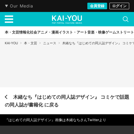
Our Media
会員登録
ログイン
本・文芸
情報化社会
アニメ・漫画
イラスト・アート
音楽・映像
ゲーム
ストリート
KAI-YOU
本・文芸
ニュース
木緒なち『はじめての同人誌デザイン』 コミケ
木緒なち『はじめての同人誌デザイン』 コミケで話題
の同人誌が書籍化 に戻る
『はじめての同人誌デザイン』画像は木緒なちさんTwitterより