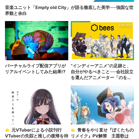
音楽ユニット「Empty old City」が語る徹底した美学──強固な世
界観と余白
バーチャルライブ配信アプリが
“インディーアニメ“の足跡と、
リアルイベントしてみた結果!?
自分がやるべきこと──会社設立
を選んだアニメーター「のを
か」の胸中
元VTuberによる小説刊行
青春をやり直せ『ぼくたちの
VTuberの失踪と推しの復帰を待
リメイク』PV解禁 主題歌は