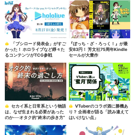
「ブシロード発表会」がすご
『ぼっち・ざ・ろっく！』が最
かった！ ホロライブなど錚々た
安83円！ 芳文社75周年Kindle
るコンテンツがTCG参戦
セールが大豊作
セカイ系と日常系という物語
VTuberのコラボ酒に勝機あ
は、なぜ生まれる必要があった
り？ 企画者が語る「読み違えて
のか──オタク的“終末の歩き方”
はいけない点」