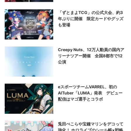
「ずとまよTCG」の公式大会、約3
年ぶりに開催 限定カードやグッズ
も登場
Creepy Nuts、12万人動員の国内ア
リーナツアー開催 全国8都市で12
公演
eスポーツチームVARREL、初の
AITuber「LUMA」発表 デビュー
配信はマゴ選手とコラボ
兎田ぺこらや宝鐘マリンをデコって
強化！ ホロライブのシール帳×戦略