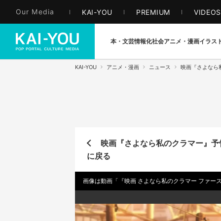
Our Media
KAI-YOU
PREMIUM
VIDEO
本・文芸
情報化社会
アニメ・漫画
イラス
KAI-YOU
アニメ・漫画
ニュース
映画『さよなら
映画『さよなら私のクラマー』予
に戻る
画像は動画「『映画 さよなら私のクラマー ファー