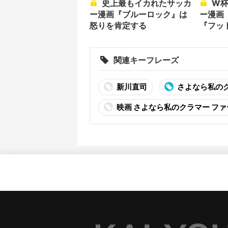
史上最もイカれたサッカ
W杯中に読みたいサッカ
ー漫画『ブルーロック』は
ー漫画
怒りを肯定する
『フッ
ン』な
関連キーフレーズ
新川直司
さよなら私の
映画 さよなら私のクラマー フ