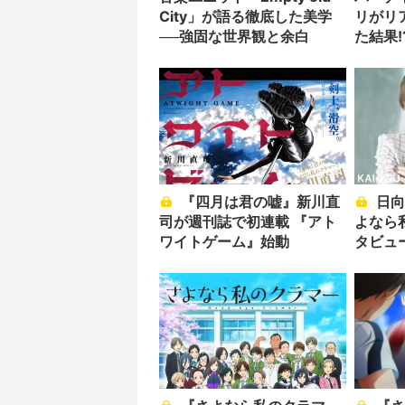
City」が語る徹底した美学
リがリ
──強固な世界観と余白
た結果!
『四月は君の嘘』新川直
日向坂46 影山優佳『さ
司が週刊誌で初連載 『アト
よなら
ワイトゲーム』始動
タビュ
カーに