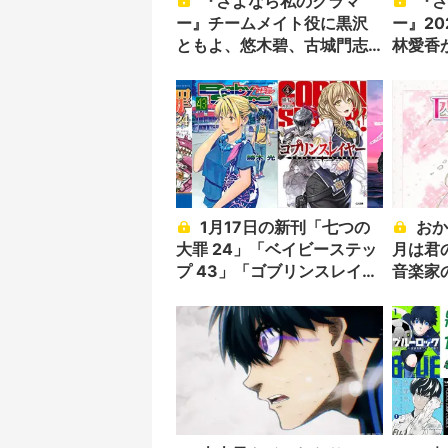
『さよなら私のクラマ
『さよなら私のクラマ
ー』チームメイト役に黒沢
ー』20
ともよ、悠木碧、古城門志
林愛香
帆
題歌
1月17日の新刊「七つの
おかしいほど泣ける『四
大罪 24」「ベイビーステッ
月は君
プ 43」「ゴブリンスレイヤ
音楽家
ー 4」「不滅のあなたへ 1」
「さよなら私のクラマー 2」
など129冊