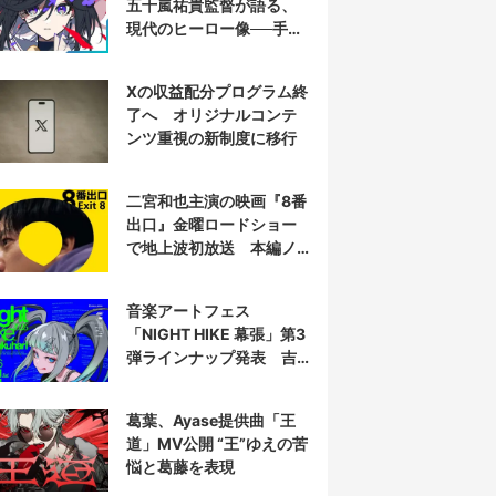
五十嵐祐貴監督が語る、
現代のヒーロー像──手塚
治虫『リボンの騎士』の
衝撃を再演する
Xの収益配分プログラム終
了へ オリジナルコンテ
ンツ重視の新制度に移行
二宮和也主演の映画『8番
出口』金曜ロードショー
で地上波初放送 本編ノ
ーカット
音楽アートフェス
「NIGHT HIKE 幕張」第3
弾ラインナップ発表 吉
田夜世、KAIRUIほか40組
葛葉、Ayase提供曲「王
道」MV公開 “王”ゆえの苦
悩と葛藤を表現