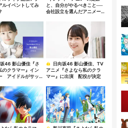
アルイベントしてみ
と、自分がやるべきこと──
?
会社設立を選んだアニメー
ター「のをか」の胸中
日向坂46 影山優佳、TV
私のクラマー』イン
アニメ『さよなら私のクラ
ー アイドルがサッ
マー』に出演 配役が決定
できること