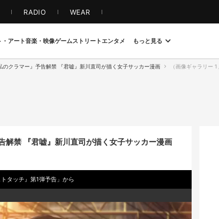
S
RADIO
WEAR
ト・アート
音楽・映像
ゲーム
ストリート
エンタメ
もっと見る
私のクラマー』予告解禁 『君嘘』新川直司が描く女子サッカー漫画
（画像ギャラリー 1 / 
告解禁 『君嘘』新川直司が描く女子サッカー漫画
ストタッチ』第1弾予告」から