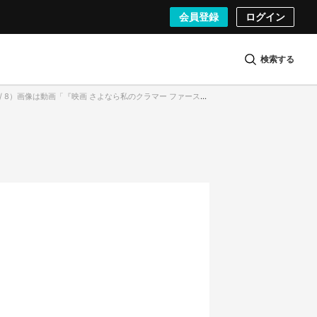
会員登録
ログイン
検索する
8）画像は動画「『映画 さよなら私のクラマー ファーストタッチ』第1弾予告」から