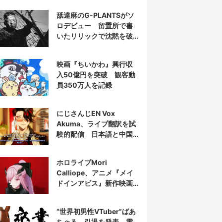
舐達麻のG-PLANTSがソ
ロデビュー 留置所で書
いたリリックで沈黙を破
る
映画『ちいかわ』興行収
入50億円を突破 観客動
員350万人を記録
にじさんじEN Vox
Akuma、ライブ翻訳を試
験的配信 日本語と中国
語の字幕をリアルタイム
表示
ホロライブMori
Calliope、アニメ『メイ
ドインアビス』新作映画
の主題歌を担当
“世界初男性VTuber”ばあ
ちゃる、引退を発表 電