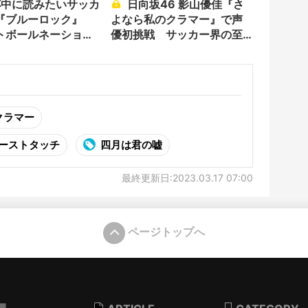
日向坂46 影山優佳『さ
『ブルーロック』
よなら私のクラマー』で声
トボールネーショ
優初挑戦 サッカー界の至
ど
宝、来る
クラマー
ァーストタッチ
四月は君の嘘
最終更新日:2023.03.17 07:00
ページトップへ