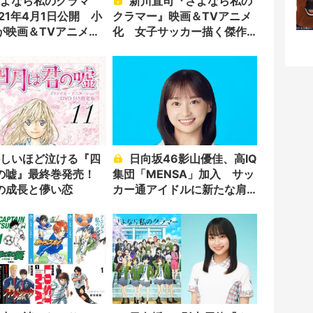
新川直司『さよなら私の
21年4月1日公開 小
クラマー』映画＆TVアニメ
が映画＆TVアニメ主
化 女子サッカー描く傑作
漫画
日向坂46影山優佳、高IQ
の嘘』最終巻発売！
集団「MENSA」加入 サッ
の成長と儚い恋
カー通アイドルに新たな肩
書き