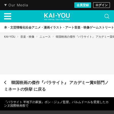
Our Media
会員登録
ログイン
本・文芸
情報化社会
アニメ・漫画
イラスト・アート
音楽・映像
ゲーム
ストリート
KAI-YOU
音楽・映像
ニュース
韓国映画の傑作『パラサイト』 アカデミー賞
韓国映画の傑作『パラサイト』 アカデミー賞6部門ノ
ミネートの快挙 に戻る
『パラサイト 半地下の家族』ポン・ジュノ監督。パルムドールを受賞したカ
ンヌ国際映画祭で