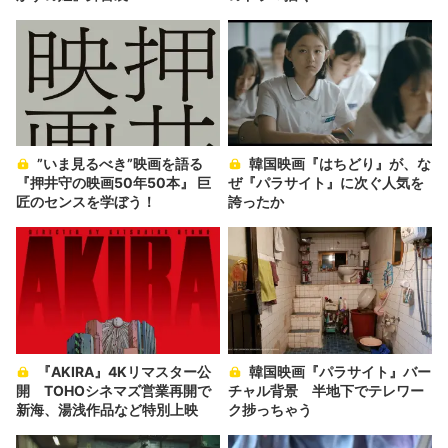
”いま見るべき”映画を語る
韓国映画『はちどり』が、な
『押井守の映画50年50本』 巨
ぜ『パラサイト』に次ぐ人気を
匠のセンスを学ぼう！
誇ったか
『AKIRA』4Kリマスター公
韓国映画『パラサイト』バー
開 TOHOシネマズ営業再開で
チャル背景 半地下でテレワー
新海、湯浅作品など特別上映
ク捗っちゃう