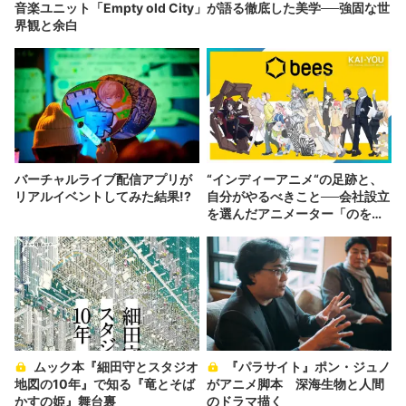
音楽ユニット「Empty old City」が語る徹底した美学──強固な世
界観と余白
バーチャルライブ配信アプリが
“インディーアニメ“の足跡と、
リアルイベントしてみた結果!?
自分がやるべきこと──会社設立
を選んだアニメーター「のを
か」の胸中
ムック本『細田守とスタジオ
『パラサイト』ポン・ジュノ
地図の10年』で知る『竜とそば
がアニメ脚本 深海生物と人間
かすの姫』舞台裏
のドラマ描く