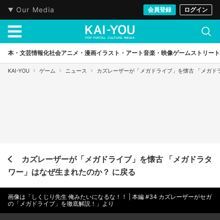
Our Media
会員登録
ログイン
本・文芸
情報化社会
アニメ・漫画
イラスト・アート
音楽・映像
ゲーム
ストリート
KAI-YOU
ゲーム
ニュース
カズレーザーが「メガドライブ」を懐古 「メガド
カズレーザーが「メガドライブ」を懐古 「メガドラタ
ワー」はなぜ生まれたのか？ に戻る
画像は「しくじり先生 俺みたいになるな！！ | 本編 #34 カズレーザーがセガ
の「メガドライブ」を徹底解説！」より