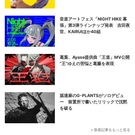
音楽アートフェス「NIGHT HIKE 幕
張」第3弾ラインナップ発表 吉田夜
世、KAIRUIほか40組
葛葉、Ayase提供曲「王道」MV公開
“王”ゆえの苦悩と葛藤を表現
舐達麻のG-PLANTSがソロデビュ
ー 留置所で書いたリリックで沈黙
を破る
> 新着記事をもっと見る