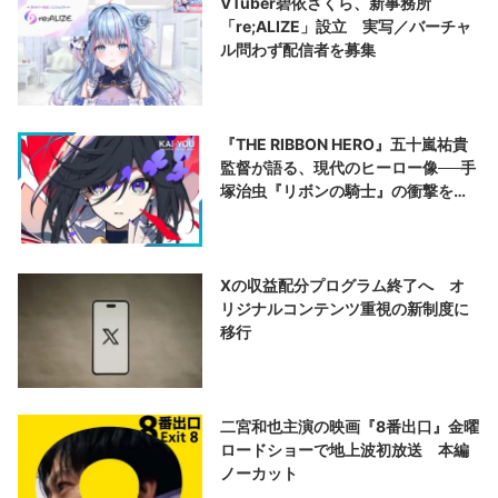
VTuber碧依さくら、新事務所
「re;ALIZE」設立 実写／バーチャ
ル問わず配信者を募集
『THE RIBBON HERO』五十嵐祐貴
監督が語る、現代のヒーロー像──手
塚治虫『リボンの騎士』の衝撃を再
演する
Xの収益配分プログラム終了へ オ
リジナルコンテンツ重視の新制度に
移行
二宮和也主演の映画『8番出口』金曜
ロードショーで地上波初放送 本編
ノーカット