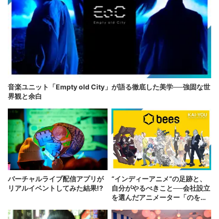
音楽ユニット「Empty old City」が語る徹底した美学──強固な世
界観と余白
バーチャルライブ配信アプリが
“インディーアニメ“の足跡と、
リアルイベントしてみた結果!?
自分がやるべきこと──会社設立
を選んだアニメーター「のを
か」の胸中