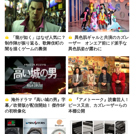
「龍が如く」はなぜ人気に？
異色肌ギャルと共演のカズレ
制作陣が振り返る、歌舞伎町の
ーザー オンエア前にド派手な
闇を描くゲームの裏側
異色肌姿が露わに
海外ドラマ『高い城の男』字
『アメトーーク』読書芸人！
幕／吹替版が配信開始！ 傑作SF
ピース又吉、カズレーザーらの
の初映像化
本棚公開