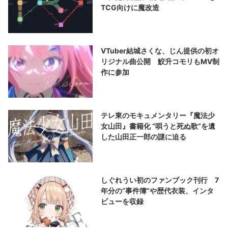
TCG向けに魔改造
VTuber結城さくな、じん提供の初オ
リジナル曲公開 鮫升コモリもMV制
作に参加
テレ東のモキュメンタリー『魔法少
女山田』書籍化 “唄うと死ぬ歌”を遺
した山田正一郎の謎に迫る
しぐれうい初のファンブック刊行 7
年分の“事件簿”や歴代衣装、インタ
ビューを収録