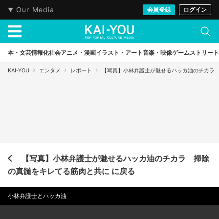
Our Media
会員登録
ログイン
本・文芸
情報化社会
アニメ・漫画
イラスト・アート
音楽・映像
ゲーム
ストリート
KAI-YOU
エンタメ
レポート
【写真】小林弁護士が魅せるハッカ油のチカラ
【写真】小林弁護士が魅せるハッカ油のチカラ 掃除
の真髄をキレてる筋肉と共に に戻る
小林弁護士とハッカ油