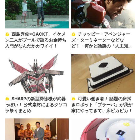
西島秀俊×GACKT、イケメ
チャッピー・アベンジャー
ン二人がプールで語るお金持ち
ズ・ターミネーターなどな
入門がなんだかカワイイ！
ど！ 何かと話題の「人工知
能」モノに注目
SHARPの新型掃除機が武器
可愛い働き者！ 話題の床拭
っぽい！ 公式素材によるクソコ
きロボット「ブラーバ」が我が
ラ祭りまとめ
家にやってきて、床ピカピカ！