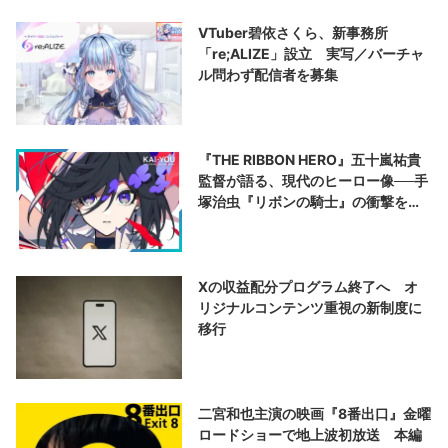
VTuber碧依さくら、新事務所
「re;ALIZE」設立 実写／バーチャ
ル問わず配信者を募集
『THE RIBBON HERO』五十嵐祐貴
監督が語る、現代のヒーロー像──手
塚治虫『リボンの騎士』の衝撃を再
演する
Xの収益配分プログラム終了へ オ
リジナルコンテンツ重視の新制度に
移行
二宮和也主演の映画『8番出口』金曜
ロードショーで地上波初放送 本編