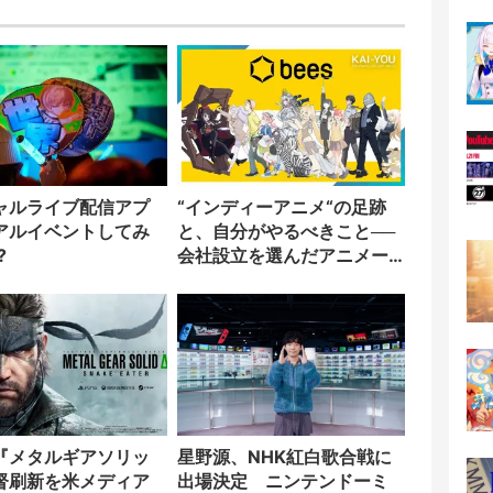
ャルライブ配信アプ
“インディーアニメ“の足跡
アルイベントしてみ
と、自分がやるべきこと──
?
会社設立を選んだアニメー
ター「のをか」の胸中
『メタルギアソリッ
星野源、NHK紅白歌合戦に
督刷新を米メディア
出場決定 ニンテンドーミ