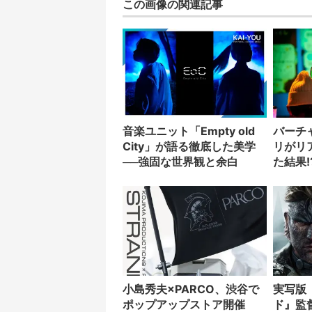
この画像の関連記事
音楽ユニット「Empty old
バーチ
City」が語る徹底した美学
リがリ
──強固な世界観と余白
た結果!
小島秀夫×PARCO、渋谷で
実写版
ポップアップストア開催
ド』監