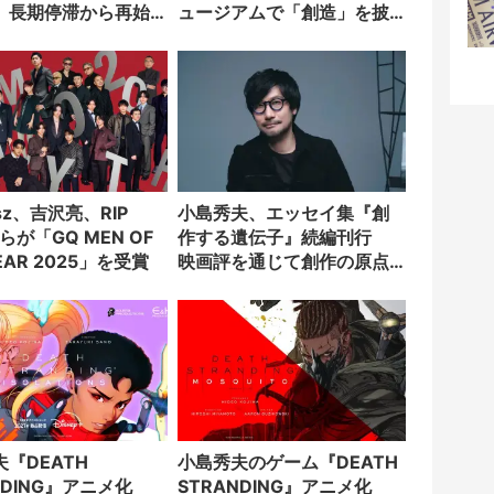
 長期停滞から再始
ュージアムで「創造」を披
露
esz、吉沢亮、RIP
小島秀夫、エッセイ集『創
Eらが「GQ MEN OF
作する遺伝子』続編刊行
YEAR 2025」を受賞
映画評を通じて創作の原点
を語る
『DEATH
小島秀夫のゲーム『DEATH
NDING』アニメ化
STRANDING』アニメ化