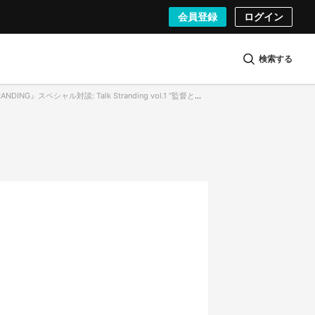
会員登録
ログイン
検索する
スペシャル対談: Talk Stranding vol.1 “監督と出演者” マッツ・ミケルセン