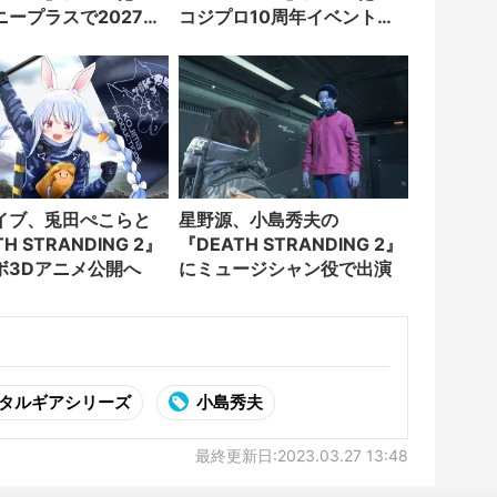
ニープラスで2027年
コジプロ10周年イベントで
信へ
新情報公開
イブ、兎田ぺこらと
星野源、小島秀夫の
H STRANDING 2』
『DEATH STRANDING 2』
ボ3Dアニメ公開へ
にミュージシャン役で出演
タルギアシリーズ
小島秀夫
最終更新日:2023.03.27 13:48