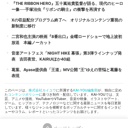
『THE RIBBON HERO』五十嵐祐貴監督が語る、現代のヒーロ
ー像──手塚治虫『リボンの騎士』の衝撃を再演する
Xの収益配分プログラム終了へ オリジナルコンテンツ重視の
新制度に移行
二宮和也主演の映画『8番出口』金曜ロードショーで地上波初
放送 本編ノーカット
音楽アートフェス「NIGHT HIKE 幕張」第3弾ラインナップ発
表 吉田夜世、KAIRUIほか40組
葛葉、Ayase提供曲「王道」MV公開 “王”ゆえの苦悩と葛藤を
表現
このページは、
株式会社カイユウ
に所属する
KAI-YOU編集部
が、独自に定め
た
コンテンツポリシー
に基づき制作・配信しています。 KAI-YOUでは、文
芸、アニメや漫画、YouTuberやVTuber、音楽や映像、イラストやアート、
ゲーム、ヒップホップ、テクノロジーなどに関する最新ニュースを毎日更新
しています。様々なジャンルを横断するポップカルチャーに関するインタビ
ューやコラム、レポートといったコンテンツをお届けします。