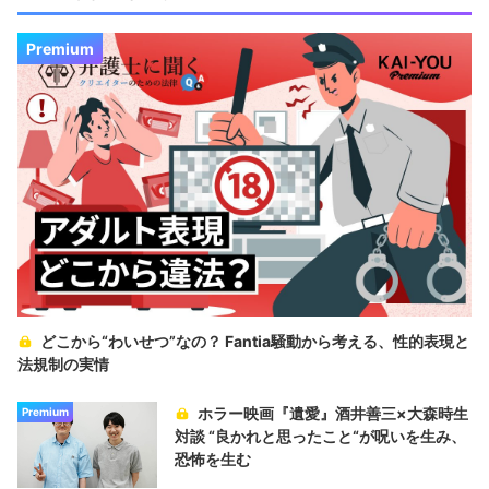
Premium
どこから“わいせつ”なの？ Fantia騒動から考える、性的表現と
法規制の実情
ホラー映画『遺愛』酒井善三×大森時生
Premium
対談 “良かれと思ったこと“が呪いを生み、
恐怖を生む