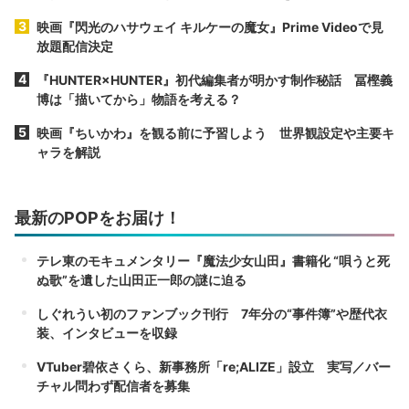
映画『閃光のハサウェイ キルケーの魔女』Prime Videoで見
放題配信決定
『HUNTER×HUNTER』初代編集者が明かす制作秘話 冨樫義
博は「描いてから」物語を考える？
映画『ちいかわ』を観る前に予習しよう 世界観設定や主要キ
ャラを解説
最新のPOPをお届け！
テレ東のモキュメンタリー『魔法少女山田』書籍化 “唄うと死
ぬ歌”を遺した山田正一郎の謎に迫る
しぐれうい初のファンブック刊行 7年分の“事件簿”や歴代衣
装、インタビューを収録
VTuber碧依さくら、新事務所「re;ALIZE」設立 実写／バー
チャル問わず配信者を募集