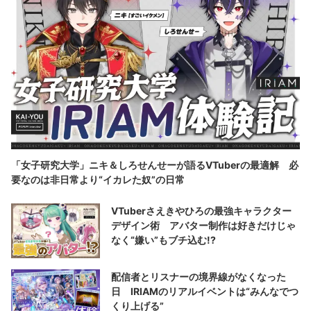
「女子研究大学」ニキ＆しろせんせーが語るVTuberの最適解 必
要なのは非日常より“イカレた奴”の日常
VTuberさえきやひろの最強キャラクター
デザイン術 アバター制作は好きだけじゃ
なく“嫌い”もブチ込む!?
配信者とリスナーの境界線がなくなった
日 IRIAMのリアルイベントは“みんなでつ
くり上げる”