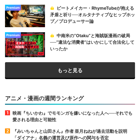
ビートメイカー・RhymeTubeが抱える
Premium
矛盾と祈り──オルタナティブなヒップホッ
プ／プロデューサー論
中南米の“Otaku”と海賊版漫画の破局
Premium
──“違法な消費者”はいかにして合法化して
いったか
もっと見る
アニメ・漫画の週間ランキング
映画『ちいかわ』でモモンガを嫌いになった人へ──それでも
愛される理由と可能性
『みいちゃんと山田さん』作者 亜月ねねが過去活動を説明
「ダイアナ」名義の運営及び原作への関与を否定