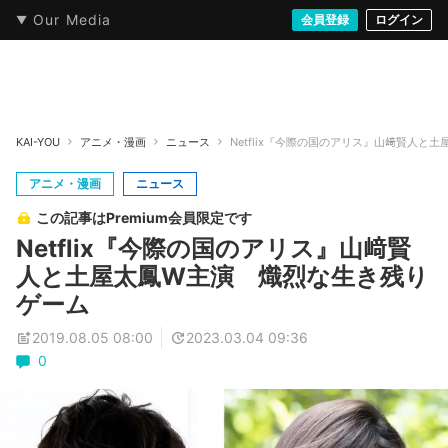
Our Media
本・文芸
情報化社会
アニメ・漫画
イラスト・アート
音楽・映像
会員登録
ゲーム
ログイン
ストリート
KAI-YOU
アニメ・漫画
ニュース
Netflix『今際の国のアリス』山﨑賢人と
アニメ・漫画
ニュース
この記事はPremium会員限定です
Netflix『今際の国のアリス』山﨑賢
人と土屋太鳳W主演 熾烈な生き残り
ゲーム
2019.08.05 08:00
2023.03.04 09:36
0