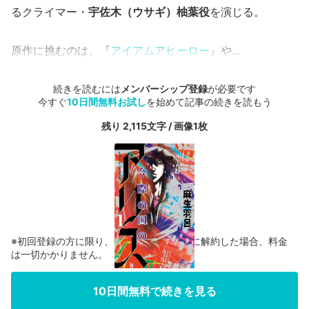
るクライマー・
宇佐木（ウサギ）柚葉役
を演じる。
原作に挑むのは、『
アイアムアヒーロー
』や...
続きを読むには
メンバーシップ登録
が必要です
今すぐ
10日間無料お試し
を始めて記事の続きを読もう
残り 2,115文字 / 画像1枚
※初回登録の方に限り、無料お試し期間中に解約した場合、料金
は一切かかりません。
10日間無料で続きを見る