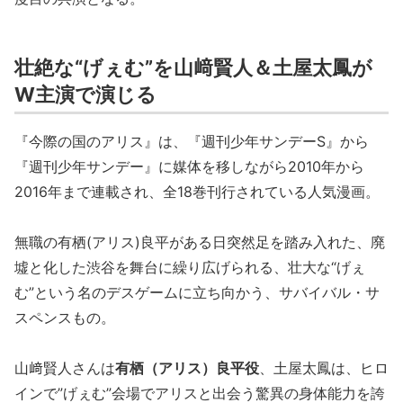
壮絶な“げぇむ”を山﨑賢人＆土屋太鳳が
W主演で演じる
『今際の国のアリス』は、『週刊少年サンデーS』から
『週刊少年サンデー』に媒体を移しながら2010年から
2016年まで連載され、全18巻刊行されている人気漫画。
無職の有栖(アリス)良平がある日突然足を踏み入れた、廃
墟と化した渋谷を舞台に繰り広げられる、壮大な“げぇ
む”という名のデスゲームに立ち向かう、サバイバル・サ
スペンスもの。
山﨑賢人さんは
有栖（アリス）良平役
、土屋太鳳は、ヒロ
インで”げぇむ”会場でアリスと出会う驚異の身体能力を誇