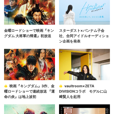
金曜ロードショーで映画『キン
スターダスト×バンナム子会
グダム 大将軍の帰還』初放送
社、合同アイドルオーディショ
ン企画を発表
映画『キングダム』3作、金
vaultroom×ZETA
曜ロードショーで連続放送 『運
DIVISIONコラボ モデルに山
命の炎』は地上波初
﨑賢人を起用