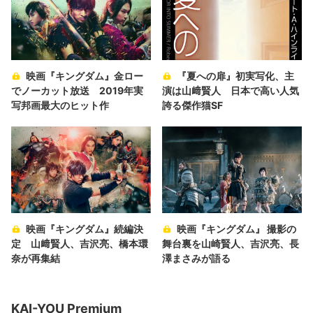
映画『キングダム』金ロー
『夏への扉』初実写化、主
でノーカット放送 2019年実
演は山﨑賢人 日本で高い人気
写邦画最大のヒット作
誇る傑作猫SF
映画『キングダム』続編決
映画『キングダム』 撮影の
定 山﨑賢人、吉沢亮、橋本環
舞台裏を山崎賢人、吉沢亮、長
奈が再集結
澤まさみが語る
KAI-YOU Premium