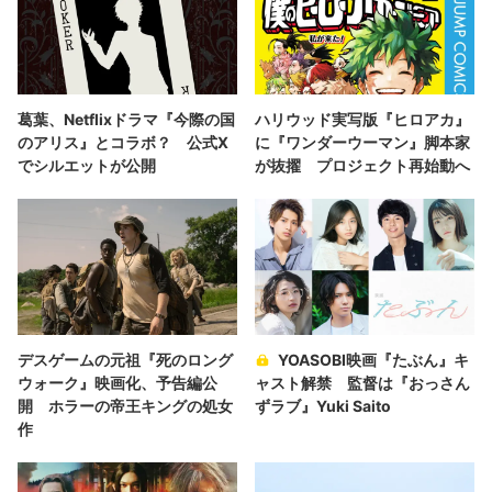
葛葉、Netflixドラマ『今際の国
ハリウッド実写版『ヒロアカ』
のアリス』とコラボ？ 公式X
に『ワンダーウーマン』脚本家
でシルエットが公開
が抜擢 プロジェクト再始動へ
デスゲームの元祖『死のロング
YOASOBI映画『たぶん』キ
ウォーク』映画化、予告編公
ャスト解禁 監督は『おっさん
開 ホラーの帝王キングの処女
ずラブ』Yuki Saito
作