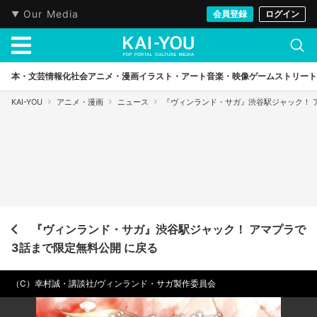
Our Media
会員登録
ログイン
本・文芸
情報化社会
アニメ・漫画
イラスト・アート
音楽・映像
ゲーム
ストリート
KAI-YOU
アニメ・漫画
ニュース
『ヴィンランド・サガ』渋谷駅ジャック！ 
『ヴィンランド・サガ』渋谷駅ジャック！ アマプラで
3話まで限定無料公開 に戻る
（C）幸村誠・講談社/ヴィンランド・サガ製作委員会