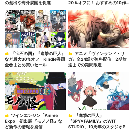
の創出や海外展開を促進
20％オフに！ おすすめの10作
品を紹介
『宝石の国』『進撃の巨人』
アニメ『ヴィンランド・サ
など最大30%オフ Kindle漫画
ガ』全24話が無料配信 2期放
全巻まとめ買いセール
送までの期間限定
ツインエンジン「Anime
『進撃の巨人』
Expo」初出展 『モノノ怪』な
『SPY×FAMILY』のWIT
ど新作の情報を発信
STUDIO、10周年のスタジオPV
公開