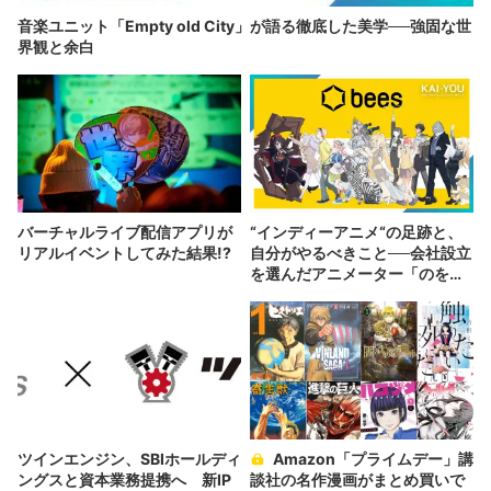
音楽ユニット「Empty old City」が語る徹底した美学──強固な世
界観と余白
バーチャルライブ配信アプリが
“インディーアニメ“の足跡と、
リアルイベントしてみた結果!?
自分がやるべきこと──会社設立
を選んだアニメーター「のを
か」の胸中
ツインエンジン、SBIホールディ
Amazon「プライムデー」講
ングスと資本業務提携へ 新IP
談社の名作漫画がまとめ買いで