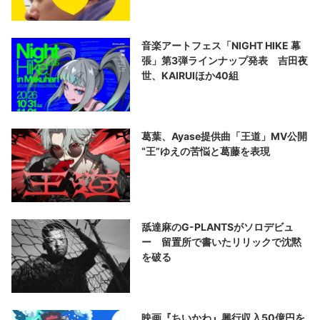
音楽アートフェス「NIGHT HIKE 幕
張」第3弾ラインナップ発表 吉田夜
世、KAIRUIほか40組
葛葉、Ayase提供曲「王道」MV公開
“王”ゆえの苦悩と葛藤を表現
舐達麻のG-PLANTSがソロデビュ
ー 留置所で書いたリリックで沈黙
を破る
映画『ちいかわ』興行収入50億円を