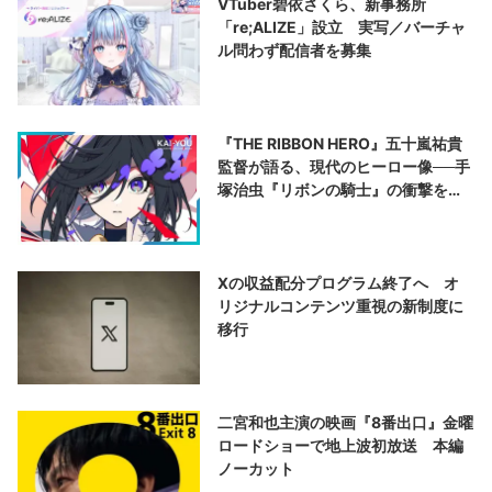
VTuber碧依さくら、新事務所
「re;ALIZE」設立 実写／バーチャ
ル問わず配信者を募集
『THE RIBBON HERO』五十嵐祐貴
監督が語る、現代のヒーロー像──手
塚治虫『リボンの騎士』の衝撃を再
演する
Xの収益配分プログラム終了へ オ
リジナルコンテンツ重視の新制度に
移行
二宮和也主演の映画『8番出口』金曜
ロードショーで地上波初放送 本編
ノーカット