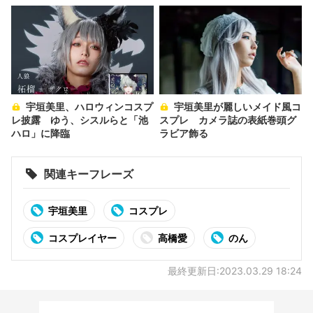
宇垣美里、ハロウィンコスプ
宇垣美里が麗しいメイド風コ
レ披露 ゆう、シスルらと「池
スプレ カメラ誌の表紙巻頭グ
ハロ」に降臨
ラビア飾る
関連キーフレーズ
宇垣美里
コスプレ
コスプレイヤー
高橋愛
のん
最終更新日:2023.03.29 18:24