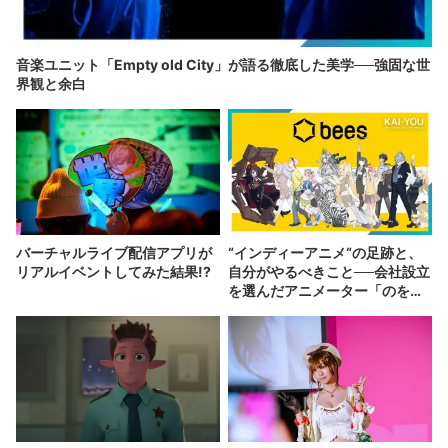
音楽ユニット「Empty old City」が語る徹底した美学──強固な世
界観と余白
バーチャルライブ配信アプリが
“インディーアニメ“の足跡と、
リアルイベントしてみた結果!?
自分がやるべきこと──会社設立
を選んだアニメーター「のを
か」の胸中