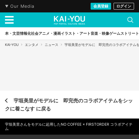
Our Media
会員登録
ログイン
本・文芸
情報化社会
アニメ・漫画
イラスト・アート
音楽・映像
ゲーム
ストリート
KAI-YOU
エンタメ
ニュース
宇垣美里がモデルに 即完売のコラボアイテム
宇垣美里がモデルに 即完売のコラボアイテムをシッ
クに着こなす に戻る
宇垣美里さんをモデルに起用したNO COFFEE × FIRSTORDER コラボアイテ
ム