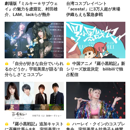
劇場版『ミルキー☆サブウェ
台湾コスプレイベント
イ』の魅力を虚淵玄、村田雄
「acosta!」に3万人超が来場
介、LAM、lackらが熱弁
伊織もえも緊急参戦
「自分が好きな自分でいられ
中国アニメ『羅小黒戦記』新
るかどうか」宇垣美里が語る“自
シリーズ放送決定 bilibiliで独
分らしさ”とコスプレ
占配信
『羅小黒戦記』追加キャスト
ハーレイ・クインのコスプレ
に斉藤壮馬ら8名 宇垣美里は
集合 宇垣美里も叶恭子も絶賛