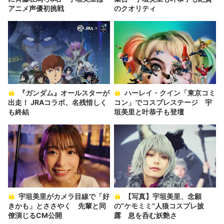
アニメ声優初挑戦
のクオリティ
『ガンダム』オールスターが
ハーレイ・クイン「東京コミ
出走！ JRAコラボ、名残惜しく
コン」でコスプレステージ 宇
も終結
垣美里と叶恭子も登壇
宇垣美里がカメラ目線で「好
【写真】宇垣美里、念願
きかも」とささやく 先輩と同
の“ケモミミ“人狼コスプレ披
僚演じるCM公開
露 息を呑む妖艶さ