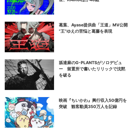
葛葉、Ayase提供曲「王道」MV公開
“王”ゆえの苦悩と葛藤を表現
舐達麻のG-PLANTSがソロデビュ
ー 留置所で書いたリリックで沈黙
を破る
映画『ちいかわ』興行収入50億円を
突破 観客動員350万人を記録