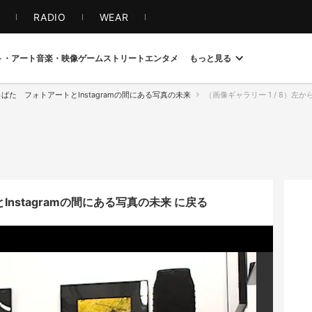
S
RADIO
WEAR
ト・アート
音楽・映像
ゲーム
ストリート
エンタメ
もっと見る
ぱた フォトアートとInstagramの間にある写真の未来
（画像ギャラリー 1 / 8）
nstagramの間にある写真の未来 に戻る