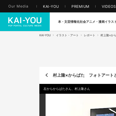
Our Media
KAI-YOU
PREMIUM
VIDEO
本・文芸
情報化社会
アニメ・漫画
イラス
KAI-YOU
イラスト・アート
レポート
村上隆×から
村上隆×からぱた フォトアートとI
左からからぱたさん、村上隆さん