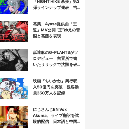
「NIGHT HIKE 幕張」第3
弾ラインナップ発表 吉
田夜世、KAIRUIほか40組
葛葉、Ayase提供曲「王
道」MV公開 “王”ゆえの苦
悩と葛藤を表現
舐達麻のG-PLANTSがソ
ロデビュー 留置所で書
いたリリックで沈黙を破
る
映画『ちいかわ』興行収
入50億円を突破 観客動
員350万人を記録
にじさんじEN Vox
Akuma、ライブ翻訳を試
験的配信 日本語と中国
語の字幕をリアルタイム