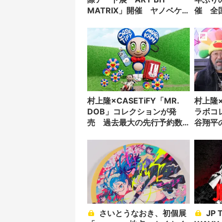
MATRIX」開催 ヤノベケン
催 全
ジ、たかくらかずきら参加
村上隆×CASETiFY「MR.
村上隆
DOB」コレクションが発
ラボコ
売 過去最大の先行予約数
谷翔平
を記録
様に
さいとうなおき、初個展
JP THE