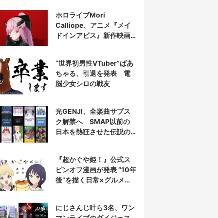
表示
ホロライブMori
Calliope、アニメ『メイ
ドインアビス』新作映画
の主題歌を担当
“世界初男性VTuber”ばあ
ちゃる、引退を発表 電
脳少女シロの戦友
光GENJI、全楽曲サブス
ク解禁へ SMAP以前の
日本を熱狂させた伝説の
アイドル7人組
『超かぐや姫！』公式ス
ピンオフ漫画が発表 “10年
後”を描く日常×グルメ作
品
にじさんじ叶ら3名、ワン
マンライブのダイジェス