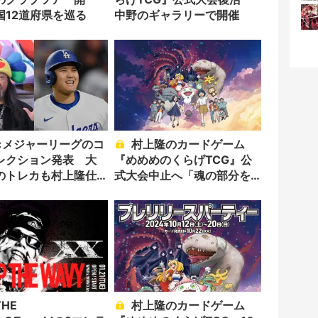
国12道府県を巡る
中野のギャラリーで開催
×メジャーリーグのコ
村上隆のカードゲーム
レクション発表 大
『めめめのくらげTCG』公
のトレカも村上隆仕
式大会中止へ「魂の部分を
入れ替える」
村上隆のカードゲーム