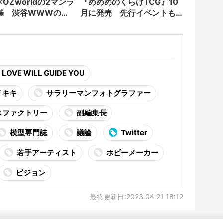
×OZworldの2マンラ
『めめめのくらげTCG』10
催 渋谷WWWのア
月に発売 先行イベントも
サリー企画
開催
LOVE WILL GUIDE YOU
イキキ
サラリーマンフォトグラファー
スファクトリー
副編集長
模型専門誌
議論
Twitter
若手アーティスト
ホビーメーカー
ビジョン
最終更新日:2023.04.21 18:12