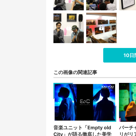
10
この画像の関連記事
音楽ユニット「Empty old
バーチ
City」が語る徹底した美学
リがリ