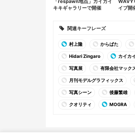
「respawn地点」カイカイ
WAVY
キキギャラリーで開催
イブ開
ニバー
関連キーフレーズ
村上隆
からぱた
Hidari Zingaro
カイカ
写真展
有限会社マック
月刊モデルグラフィックス
写真シーン
後藤繁雄
クオリティ
MOGRA