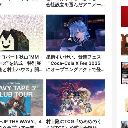
?
会社設立を選んだアニメー
ター「のをか」の胸中
×ロバート秋山“MM
星街すいせい、音楽フェス
ーズ”を結成 特別展
「Coca-Cola X Fes 2025」
隆と村上ハウス」開
にオープニングアクトで登
場
JP THE WAVY、4
村上隆のTCG『めめめのく
のクラブツアー開
らげTCG』公式大会復活