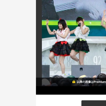
以降の画像はPremi