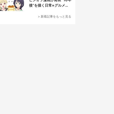
後”を描く日常×グルメ作
品
> 新着記事をもっと見る