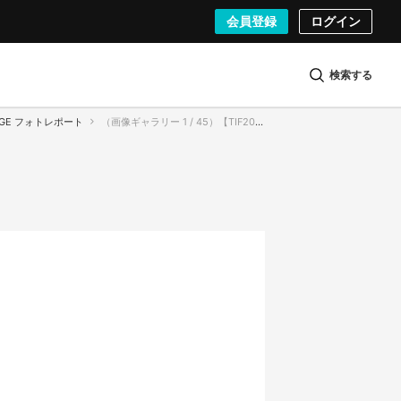
会員登録
ログイン
検索する
AGE フォトレポート
（画像ギャラリー 1 / 45）【TIF2017】i☆Ris「アイドルに負けないアイドル声優」の本気！ HOT STAGE フォトレポート