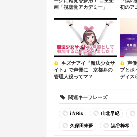
ークに錯覚を多用！ 自主企
『僕の
画「視聴覚アカデミー」
初のア
キズナアイ『魔法少女サ
声優 芹澤 優さんがラッ
イト』で声優に 京都弁の
プとボ
管理人役ってマ？
ディス
関連キーフレーズ
i☆Ris
山北早紀
久保田未夢
澁谷梓希