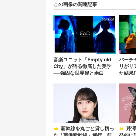
この画像の関連記事
音楽ユニット「Empty old
バーチ
City」が語る徹底した美学
リがリ
──強固な世界観と余白
た結果!
新幹線を丸ごと貸し切っ
芹澤優がネコポーズで挑
た「声優新幹線」運行 前
発的に誘