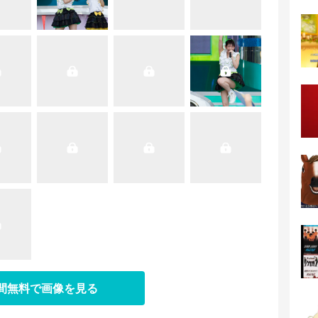
日間無料で画像を見る