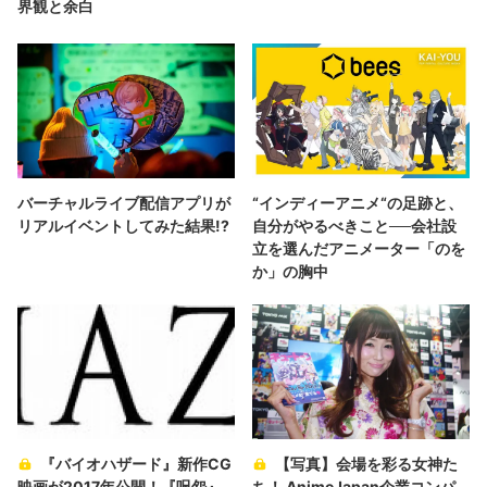
界観と余白
バーチャルライブ配信アプリが
“インディーアニメ“の足跡と、
リアルイベントしてみた結果!?
自分がやるべきこと──会社設
立を選んだアニメーター「のを
か」の胸中
『バイオハザード』新作CG
【写真】会場を彩る女神た
映画が2017年公開！『呪怨』
ち！ AnimeJapan企業コンパ