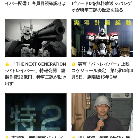
イバー配備！ 各員目視確認せよ
ピソード0を無料放送 シバシゲ
オが特車二課の歴史を語る
「THE NEXT GENERATION
実写「パトレイバー」上映
-パトレイバー-」特報公開 総
スケジュール決定 第1弾14年4
製作費22億円、特車二課が動き
月5日、劇場版15年GW
出す
実写版「機動警察パトレイ
押井監督「無能で物語を持