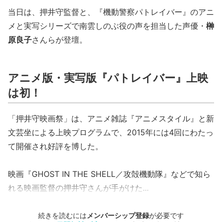
当日は、押井守監督と、『機動警察パトレイバー』のアニ
メと実写シリーズで南雲しのぶ役の声を担当した声優・
榊
原良子
さんらが登壇。
アニメ版・実写版『パトレイバー』上映
は初！
「押井守映画祭」は、アニメ雑誌『アニメスタイル』と新
文芸坐による上映プログラムで、2015年には4回にわたっ
て開催され好評を博した。
映画『GHOST IN THE SHELL／攻殻機動隊』などで知ら
れる映画監督の押井守さんが手がけた...
続きを読むには
メンバーシップ登録
が必要です