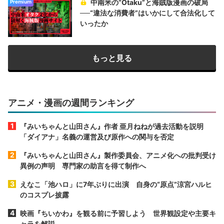
中南米の“Otaku”と海賊版漫画の破局
Premium
──“違法な消費者”はいかにして合法化して
いったか
もっと見る
アニメ・漫画の週間ランキング
『みいちゃんと山田さん』作者 亜月ねねが過去活動を説明
「ダイアナ」名義の運営及び原作への関与を否定
『みいちゃんと山田さん』製作委員会、アニメ化への批判受け
異例の声明 専門家の助言を得て制作へ
えなこ「池ハロ」に7年ぶりに出演 自身の“原点”涼宮ハルヒ
のコスプレ披露
映画『ちいかわ』を観る前に予習しよう 世界観設定や主要キ
ャラを解説