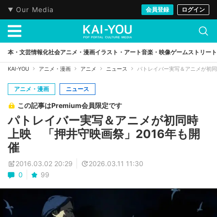
Our Media
会員登録
ログイン
本・文芸
情報化社会
アニメ・漫画
イラスト・アート
音楽・映像
ゲーム
ストリート
KAI-YOU
アニメ・漫画
アニメ
ニュース
パトレイバー実写＆アニメが初同
アニメ・漫画
ニュース
この記事はPremium会員限定です
パトレイバー実写＆アニメが初同時
上映 「押井守映画祭」2016年も開
催
2016.03.02 20:29
2026.03.11 11:30
0
99