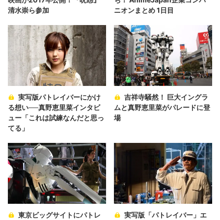
清水崇ら参加
ニオンまとめ 1日目
実写版パトレイバーにかけ
吉祥寺騒然！ 巨大イングラ
る想い──真野恵里菜インタビ
ムと真野恵里菜がパレードに登
ュー「これは試練なんだと思っ
場
てる」
東京ビッグサイトにパトレ
実写版「パトレイバー」エ