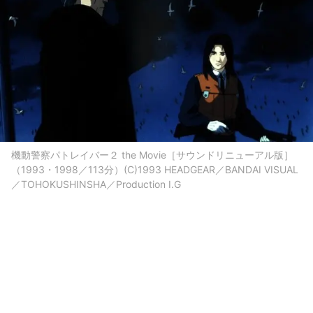
機動警察パトレイバー２ the Movie［サウンドリニューアル版］
（1993・1998／113分）(C)1993 HEADGEAR／BANDAI VISUAL
／TOHOKUSHINSHA／Production I.G