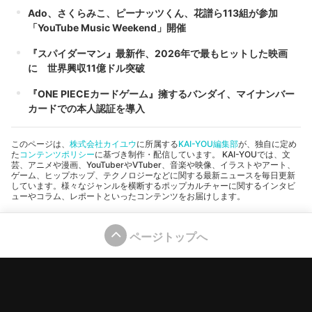
Ado、さくらみこ、ピーナッツくん、花譜ら113組が参加
「YouTube Music Weekend」開催
『スパイダーマン』最新作、2026年で最もヒットした映画
に 世界興収11億ドル突破
『ONE PIECEカードゲーム』擁するバンダイ、マイナンバー
カードでの本人認証を導入
このページは、
株式会社カイユウ
に所属する
KAI-YOU編集部
が、独自に定め
た
コンテンツポリシー
に基づき制作・配信しています。 KAI-YOUでは、文
芸、アニメや漫画、YouTuberやVTuber、音楽や映像、イラストやアート、
ゲーム、ヒップホップ、テクノロジーなどに関する最新ニュースを毎日更新
しています。様々なジャンルを横断するポップカルチャーに関するインタビ
ューやコラム、レポートといったコンテンツをお届けします。
ページトップへ