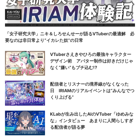
「女子研究大学」ニキ＆しろせんせーが語るVTuberの最適解 必
要なのは非日常より“イカレた奴”の日常
VTuberさえきやひろの最強キャラクター
デザイン術 アバター制作は好きだけじゃ
なく“嫌い”もブチ込む!?
配信者とリスナーの境界線がなくなった
日 IRIAMのリアルイベントは“みんなでつ
くり上げる”
KLabが生み出したAIのVTuber「ゆめみな
な」インタビュー あまりに人間らしすぎ
る配信者が語る夢