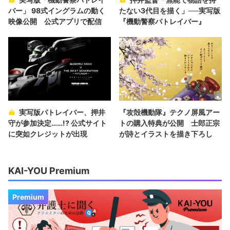
バー」 98式イングラムの動く
たない3代目を描く」──実写版
映像公開 公式アプリで配信
『機動警察パトレイバー』
実写版パトレイバー、押井
『攻殻機動隊』テクノ屏風アー
守が参加決定……!? 公式サイト
トの購入特典が公開 士郎正宗
に突如クレジットが出現
が詩とイラストを描き下ろし
KAI-YOU Premium
Premium