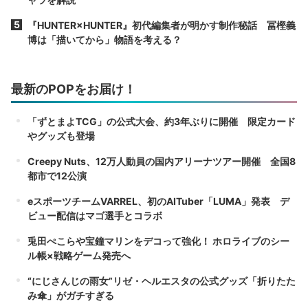
『HUNTER×HUNTER』初代編集者が明かす制作秘話 冨樫義
博は「描いてから」物語を考える？
最新のPOPをお届け！
「ずとまよTCG」の公式大会、約3年ぶりに開催 限定カード
やグッズも登場
Creepy Nuts、12万人動員の国内アリーナツアー開催 全国8
都市で12公演
eスポーツチームVARREL、初のAITuber「LUMA」発表 デ
ビュー配信はマゴ選手とコラボ
兎田ぺこらや宝鐘マリンをデコって強化！ ホロライブのシー
ル帳×戦略ゲーム発売へ
“にじさんじの雨女”リゼ・ヘルエスタの公式グッズ「折りたた
み傘」がガチすぎる