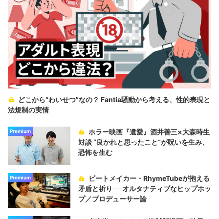
どこから“わいせつ”なの？ Fantia騒動から考える、性的表現と
法規制の実情
ホラー映画『遺愛』酒井善三×大森時生
Premium
対談 “良かれと思ったこと“が呪いを生み、
恐怖を生む
ビートメイカー・RhymeTubeが抱える
Premium
矛盾と祈り──オルタナティブなヒップホッ
プ／プロデューサー論