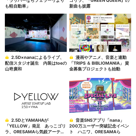
「ラッパーならフェラーリより
ゴリラ、『GREEN QUEEN』の
も軽自動車」
新曲も披露
2.5D×nanaによるライブ、
漫画やアニメ、音楽と連動
配信スタジオ誕生 内装はtoeの
「TRIPS ＆ BIBLIOMANIA」 資
山嵜廣和
金募集プロジェクトも始動
2.5DとYAMAHAが
音楽SNSアプリ「nana」
「YELLOW」発足 あっこゴリ
200万ユーザー突破記念イベン
ラ、ORESAMAら気鋭アーティ
ト ハニワ、ORESAMAら