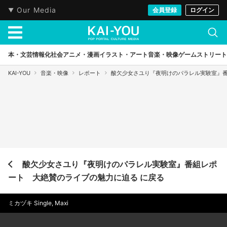
Our Media
会員登録
ログイン
本・文芸
情報化社会
アニメ・漫画
イラスト・アート
音楽・映像
ゲーム
ストリート
KAI-YOU
音楽・映像
レポート
酸欠少女さユり『夜明けのパラレル実験室』
酸欠少女さユり『夜明けのパラレル実験室』番組レポ
ート 大絶賛のライブの魅力に迫る に戻る
ミカヅキ Single, Maxi