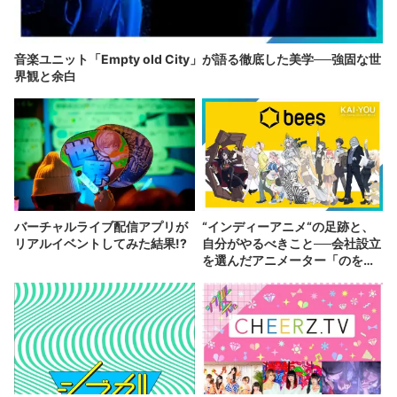
音楽ユニット「Empty old City」が語る徹底した美学──強固な世
界観と余白
バーチャルライブ配信アプリが
“インディーアニメ“の足跡と、
リアルイベントしてみた結果!?
自分がやるべきこと──会社設立
を選んだアニメーター「のを
か」の胸中