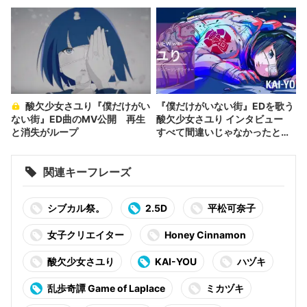
スト集結
酸欠少女さユり『僕だけがい
『僕だけがいない街』EDを歌う
ない街』ED曲のMV公開 再生
酸欠少女さユり インタビュー
と消失がループ
すべて間違いじゃなかったと信
じて
関連キーフレーズ
シブカル祭。
2.5D
平松可奈子
女子クリエイター
Honey Cinnamon
酸欠少女さユり
KAI-YOU
ハヅキ
乱歩奇譚 Game of Laplace
ミカヅキ