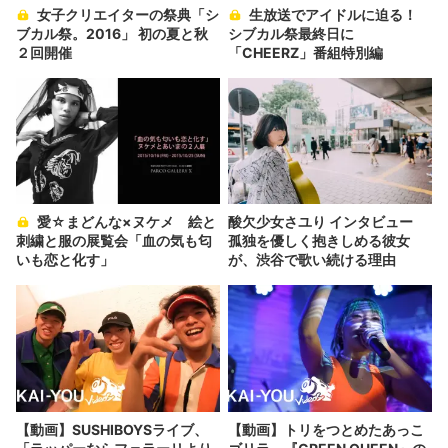
女子クリエイターの祭典「シ
生放送でアイドルに迫る！
ブカル祭。2016」 初の夏と秋
シブカル祭最終日に
２回開催
「CHEERZ」番組特別編
愛☆まどんな×ヌケメ 絵と
酸欠少女さユり インタビュー
刺繍と服の展覧会「血の気も匂
孤独を優しく抱きしめる彼女
いも恋と化す」
が、渋谷で歌い続ける理由
【動画】SUSHIBOYSライブ、
【動画】トリをつとめたあっこ