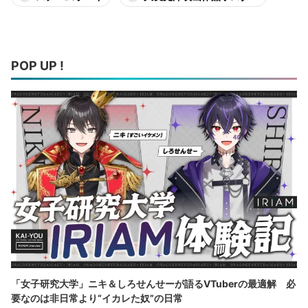
POP UP !
「女子研究大学」ニキ＆しろせんせーが語るVTuberの最適解 必
要なのは非日常より“イカレた奴”の日常