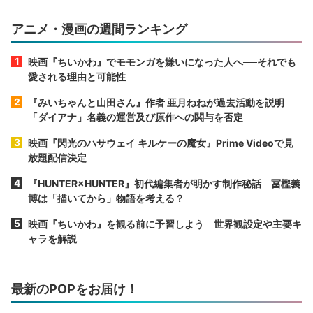
アニメ・漫画の週間ランキング
映画『ちいかわ』でモモンガを嫌いになった人へ──それでも
愛される理由と可能性
『みいちゃんと山田さん』作者 亜月ねねが過去活動を説明
「ダイアナ」名義の運営及び原作への関与を否定
映画『閃光のハサウェイ キルケーの魔女』Prime Videoで見
放題配信決定
『HUNTER×HUNTER』初代編集者が明かす制作秘話 冨樫義
博は「描いてから」物語を考える？
映画『ちいかわ』を観る前に予習しよう 世界観設定や主要キ
ャラを解説
最新のPOPをお届け！