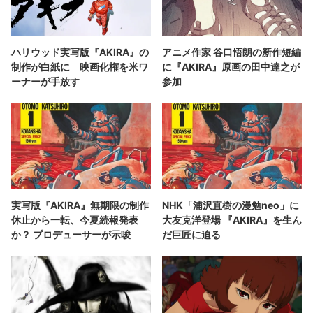
ハリウッド実写版『AKIRA』の
アニメ作家 谷口悟朗の新作短編
制作が白紙に 映画化権を米ワ
に『AKIRA』原画の田中達之が
ーナーが手放す
参加
実写版『AKIRA』無期限の制作
NHK「浦沢直樹の漫勉neo」に
休止から一転、今夏続報発表
大友克洋登場 『AKIRA』を生ん
か？ プロデューサーが示唆
だ巨匠に迫る