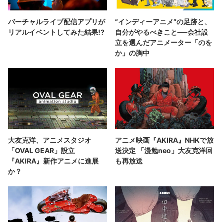
バーチャルライブ配信アプリが
“インディーアニメ“の足跡と、
リアルイベントしてみた結果!?
自分がやるべきこと──会社設
立を選んだアニメーター「のを
か」の胸中
大友克洋、アニメスタジオ
アニメ映画『AKIRA』NHKで放
「OVAL GEAR」設立
送決定 「漫勉neo」大友克洋回
『AKIRA』新作アニメに進展
も再放送
か？