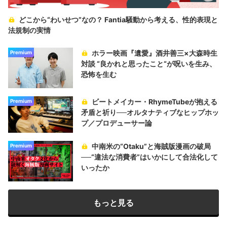
どこから“わいせつ”なの？ Fantia騒動から考える、性的表現と
法規制の実情
ホラー映画『遺愛』酒井善三×大森時生
Premium
対談 “良かれと思ったこと“が呪いを生み、
恐怖を生む
ビートメイカー・RhymeTubeが抱える
Premium
矛盾と祈り──オルタナティブなヒップホッ
プ／プロデューサー論
中南米の“Otaku”と海賊版漫画の破局
Premium
──“違法な消費者”はいかにして合法化して
いったか
もっと見る