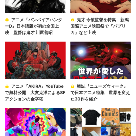
アニメ『バンパイアハンタ
鬼才 今敏監督を特集 新潟
ーD』日本語版が初の全国上
国際アニメ映画祭で『パプリ
映 監督は鬼才 川尻善昭
カ』など上映
アニメ『AKIRA』YouTube
雑誌『ニューズウィーク』
で無料公開 大友克洋によるSF
で日本アニメ特集 世界を変え
アクションの金字塔
た30作を紹介