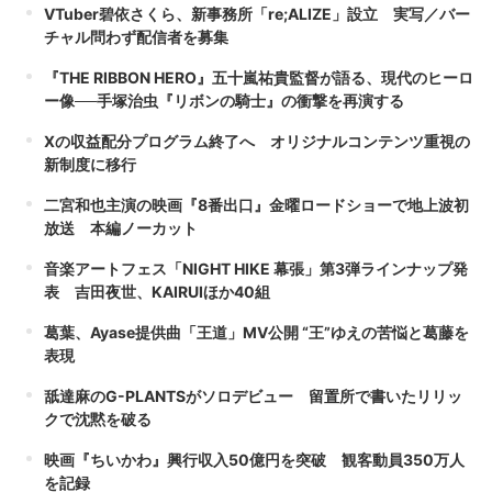
VTuber碧依さくら、新事務所「re;ALIZE」設立 実写／バー
チャル問わず配信者を募集
『THE RIBBON HERO』五十嵐祐貴監督が語る、現代のヒーロ
ー像──手塚治虫『リボンの騎士』の衝撃を再演する
Xの収益配分プログラム終了へ オリジナルコンテンツ重視の
新制度に移行
二宮和也主演の映画『8番出口』金曜ロードショーで地上波初
放送 本編ノーカット
音楽アートフェス「NIGHT HIKE 幕張」第3弾ラインナップ発
表 吉田夜世、KAIRUIほか40組
葛葉、Ayase提供曲「王道」MV公開 “王”ゆえの苦悩と葛藤を
表現
舐達麻のG-PLANTSがソロデビュー 留置所で書いたリリッ
クで沈黙を破る
映画『ちいかわ』興行収入50億円を突破 観客動員350万人
を記録