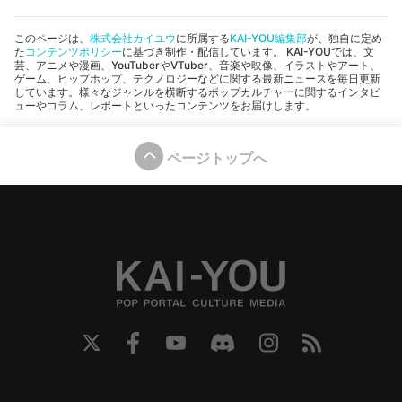
このページは、
株式会社カイユウ
に所属する
KAI-YOU編集部
が、独自に定め
た
コンテンツポリシー
に基づき制作・配信しています。 KAI-YOUでは、文
芸、アニメや漫画、YouTuberやVTuber、音楽や映像、イラストやアート、
ゲーム、ヒップホップ、テクノロジーなどに関する最新ニュースを毎日更新
しています。様々なジャンルを横断するポップカルチャーに関するインタビ
ューやコラム、レポートといったコンテンツをお届けします。
ページトップへ