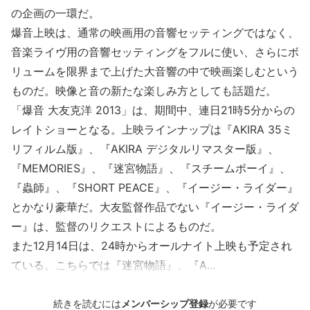
の企画の一環だ。
爆音上映は、通常の映画用の音響セッティングではなく、
音楽ライヴ用の音響セッティングをフルに使い、さらにボ
リュームを限界まで上げた大音響の中で映画楽しむという
ものだ。映像と音の新たな楽しみ方としても話題だ。
「爆音 大友克洋 2013」は、期間中、連日21時5分からの
レイトショーとなる。上映ラインナップは『AKIRA 35ミ
リフィルム版』、『AKIRA デジタルリマスター版』、
『MEMORIES』、『迷宮物語』、『スチームボーイ』、
『蟲師』、『SHORT PEACE』、『イージー・ライダー』
とかなり豪華だ。大友監督作品でない『イージー・ライダ
ー』は、監督のリクエストによるものだ。
また12月14日は、24時からオールナイト上映も予定され
ている。こちらでは『迷宮物語』、『A...
続きを読むには
メンバーシップ登録
が必要です