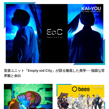
音楽ユニット「Empty old City」が語る徹底した美学──強固な世
界観と余白