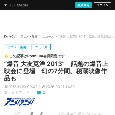
Our Media
本・文芸
情報化社会
アニメ・漫画
イラスト・アート
音楽・映像
会員登録
ゲーム
ログイン
ストリート
KAI-YOU
アニメ・漫画
ニュース
“爆音 大友克洋 2013” 話題の爆音上映
アニメ・漫画
ニュース
この記事はPremium会員限定です
“爆音 大友克洋 2013” 話題の爆音上
映会に登場 幻の7分間、秘蔵映像作
品も
2013.11.23 00:02
2026.03.11 11:30
アニメ！アニメ！
0