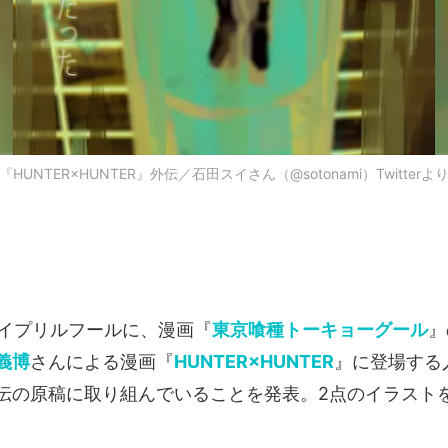
『HUNTER×HUNTER』外伝／石田スイさん（@sotonami）Twitterよ
エイプリルフールに、漫画『
東京喰種トーキョーグール
』
義博
さんによる漫画『
HUNTER×HUNTER
』に登場する
伝の原稿に取り組んでいることを発表。2点のイラスト