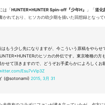
には「
HUNTER×HUNTER Spin-off『少年H』
」「
道化
書かれており、ヒソカの幼少期を描いた回想録となって
表はもう少し先になりますが、今こういう原稿をやらせ
UNTER×HUNTERのヒソカの外伝です。東京喰種の方
描かせて頂きますので、どうぞお手柔らかによろしくお
twitter.com/Esu7vVip3Z
(@sotonami)
2015, 3月 31
た未曾有のコラボにファンが沸き立っていたが、夕方に