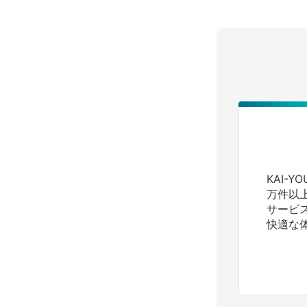
KAI-
万件以
サービ
快適な