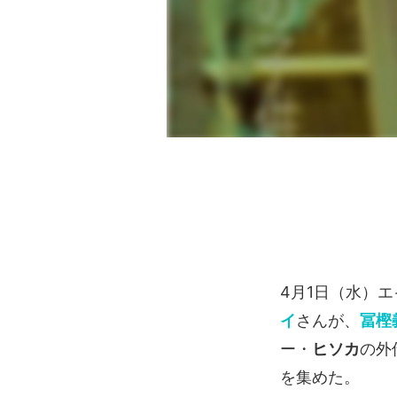
4月1日（水）
イ
さんが、
冨樫
ー・
ヒソカ
の外
を集めた。