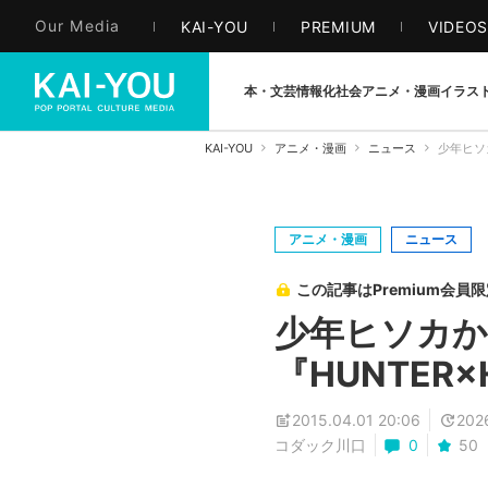
Our Media
KAI-YOU
PREMIUM
VIDEO
本・文芸
情報化社会
アニメ・漫画
イラス
KAI-YOU
アニメ・漫画
ニュース
少年ヒソ
アニメ・漫画
ニュース
この記事はPremium会員
少年ヒソカか
『HUNTER×
2015.04.01 20:06
2026
コダック川口
0
50