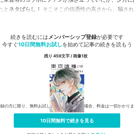
たと
ネタばらし！
そこそこの信憑性の高さから、騙された
続きを読むには
メンバーシップ登録
が必要です
今すぐ
10日間無料お試し
を始めて記事の続きを読もう
残り 459文字 / 画像1枚
登録の方に限り、無料お試し期間中に解約した場合、料金は一切かかり
10日間無料で続きを見る