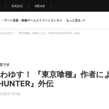
S
RADIO
WEAR
ト・アート
音楽・映像
ゲーム
ストリート
エンタメ
もっと見る
カかわゆす！ 『東京喰種』作者による『HUNTER×HUNTER』外伝
限定です
わゆす！ 『東京喰種』作者に
HUNTER』外伝
.03.11 11:30