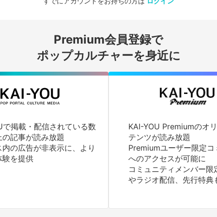
すでにアカウントをお持ちの方は
ログイン
会員登録する
Premium会員登録で
ログインする
ポップカルチャーを身近に
YOUで掲載・配信されている数
KAI-YOU Premium
上の記事が読み放題
テンツが読み放題
ス内の広告が非表示に、より
Premiumユーザー限定
体験を提供
へのアクセスが可能に
コミュニティメンバー限
やラジオ配信、先行特典