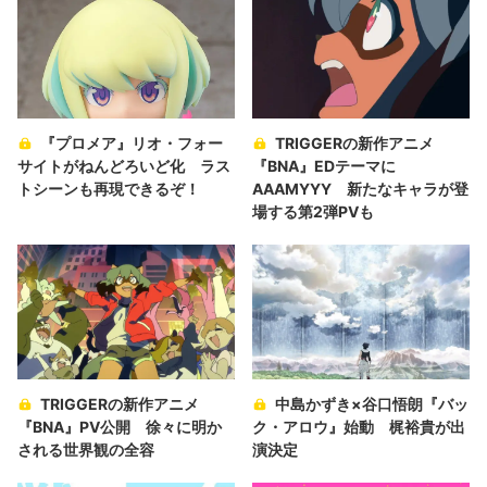
『プロメア』リオ・フォー
TRIGGERの新作アニメ
サイトがねんどろいど化 ラス
『BNA』EDテーマに
トシーンも再現できるぞ！
AAAMYYY 新たなキャラが登
場する第2弾PVも
TRIGGERの新作アニメ
中島かずき×谷口悟朗『バッ
『BNA』PV公開 徐々に明か
ク・アロウ』始動 梶裕貴が出
される世界観の全容
演決定