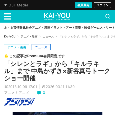
Our Media
会員登録
ログイン
本・文芸
情報化社会
アニメ・漫画
イラスト・アート
音楽・映像
ゲーム
ストリート
KAI-YOU
アニメ・漫画
ニュース
「シレンとラギ」から「キルラキル」まで 
アニメ・漫画
ニュース
この記事はPremium会員限定です
「シレンとラギ」から「キルラキ
ル」まで 中島かずき×新谷真弓トーク
ショー開催
2013.10.09 17:01
2026.03.11 11:30
アニメ！アニメ！
0