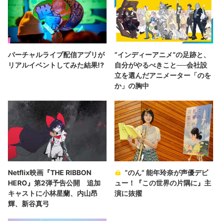
バーチャルライブ配信アプリが
“インディーアニメ“の足跡と、
リアルイベントしてみた結果!?
自分がやるべきこと──会社設
立を選んだアニメーター「のを
か」の胸中
Netflix映画『THE RIBBON
”のん” 能年玲奈が声優デビ
HERO』第2弾予告公開 追加
ュー！『この世界の片隅に』主
キャストに小林星蘭、内山昂
演に抜擢
輝、新谷真弓