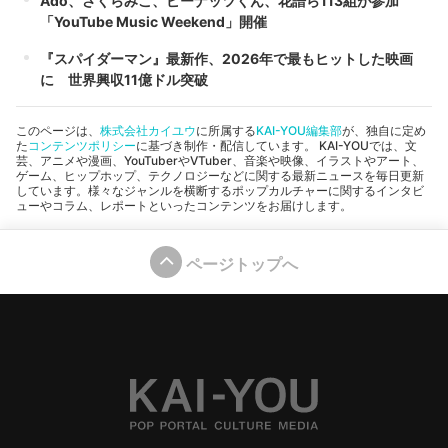
Ado、さくらみこ、ピーナッツくん、花譜ら113組が参加
「YouTube Music Weekend」開催
『スパイダーマン』最新作、2026年で最もヒットした映画
に 世界興収11億ドル突破
このページは、
株式会社カイユウ
に所属する
KAI-YOU編集部
が、独自に定め
た
コンテンツポリシー
に基づき制作・配信しています。 KAI-YOUでは、文
芸、アニメや漫画、YouTuberやVTuber、音楽や映像、イラストやアート、
ゲーム、ヒップホップ、テクノロジーなどに関する最新ニュースを毎日更新
しています。様々なジャンルを横断するポップカルチャーに関するインタビ
ューやコラム、レポートといったコンテンツをお届けします。
ページトップへ