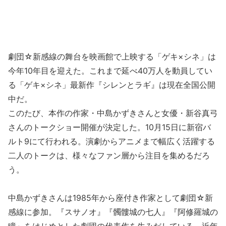
劇団☆新感線の舞台を映画館で上映する「ゲキ×シネ」は
今年10年目を迎えた。これまで延べ40万人を動員してい
る「ゲキ×シネ」最新作『シレンとラギ』は現在全国公開
中だ。
このたび、本作の作家・中島かずきさんと女優・新谷真弓
さんのトークショー開催が決定した。10月15日に新宿バ
ルト9にて行われる。演劇からアニメまで幅広く活躍する
二人のトークは、様々なファン層から注目を集めるだろ
う。
中島かずきさんは1985年から座付き作家として劇団☆新
感線に参加。『スサノオ』『髑髏城の七人』『阿修羅城の