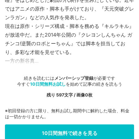
瞳』をはじめとした劇団の代表作を生みだしている。近年
ではアニメの原作・脚本も手がけており、『天元突破グレ
ンラガン』などの人気作を発表した。
現在は原作・シリーズ構成・脚本を務める『キルラキル』
が放送中だ。また2014年公開の『クレヨンしんちゃん ガ
チンコ!逆襲のロボとーちゃん』では脚本を担当してお
り、多彩な才能を見せている。
一方の新谷真...
続きを読むには
メンバーシップ登録
が必要です
今すぐ
10日間無料お試し
を始めて記事の続きを読もう
残り 597文字 / 画像0枚
※初回登録の方に限り、無料お試し期間中に解約した場合、料金
は一切かかりません。
10日間無料で続きを見る