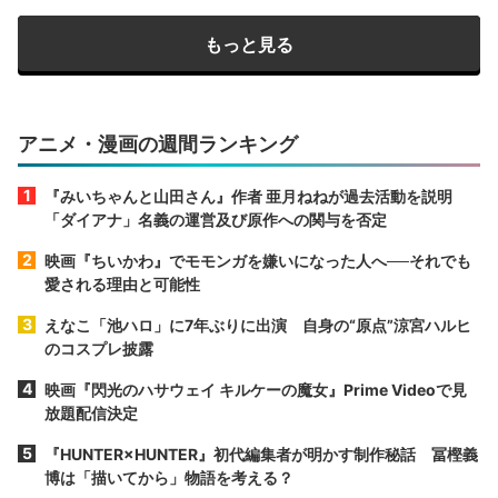
もっと見る
アニメ・漫画の週間ランキング
『みいちゃんと山田さん』作者 亜月ねねが過去活動を説明
「ダイアナ」名義の運営及び原作への関与を否定
映画『ちいかわ』でモモンガを嫌いになった人へ──それでも
愛される理由と可能性
えなこ「池ハロ」に7年ぶりに出演 自身の“原点”涼宮ハルヒ
のコスプレ披露
映画『閃光のハサウェイ キルケーの魔女』Prime Videoで見
放題配信決定
『HUNTER×HUNTER』初代編集者が明かす制作秘話 冨樫義
博は「描いてから」物語を考える？