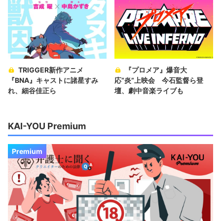
TRIGGER新作アニメ
『プロメア』爆音大
『BNA』キャストに諸星すみ
応“炎”上映会 今石監督ら登
れ、細谷佳正ら
壇、劇中音楽ライブも
KAI-YOU Premium
Premium