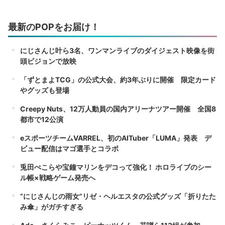
最新のPOPをお届け！
にじさんじ叶ら3名、ワンマンライブのダイジェスト映像を街
頭ビジョンで放映
「ずとまよTCG」の公式大会、約3年ぶりに開催 限定カード
やグッズも登場
Creepy Nuts、12万人動員の国内アリーナツアー開催 全国8
都市で12公演
eスポーツチームVARREL、初のAITuber「LUMA」発表 デ
ビュー配信はマゴ選手とコラボ
兎田ぺこらや宝鐘マリンをデコって強化！ ホロライブのシー
ル帳×戦略ゲーム発売へ
“にじさんじの雨女”リゼ・ヘルエスタの公式グッズ「折りたた
み傘」がガチすぎる