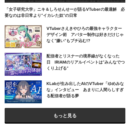
「女子研究大学」ニキ＆しろせんせーが語るVTuberの最適解 必
要なのは非日常より“イカレた奴”の日常
VTuberさえきやひろの最強キャラクター
デザイン術 アバター制作は好きだけじゃ
なく“嫌い”もブチ込む!?
配信者とリスナーの境界線がなくなった
日 IRIAMのリアルイベントは“みんなでつ
くり上げる”
KLabが生み出したAIのVTuber「ゆめみな
な」インタビュー あまりに人間らしすぎ
る配信者が語る夢
もっと見る