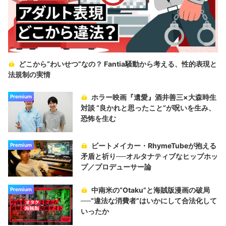
どこから“わいせつ”なの？ Fantia騒動から考える、性的表現と
法規制の実情
ホラー映画『遺愛』酒井善三×大森時生
Premium
対談 “良かれと思ったこと“が呪いを生み、
恐怖を生む
ビートメイカー・RhymeTubeが抱える
Premium
矛盾と祈り──オルタナティブなヒップホッ
プ／プロデューサー論
中南米の“Otaku”と海賊版漫画の破局
Premium
──“違法な消費者”はいかにして合法化して
いったか