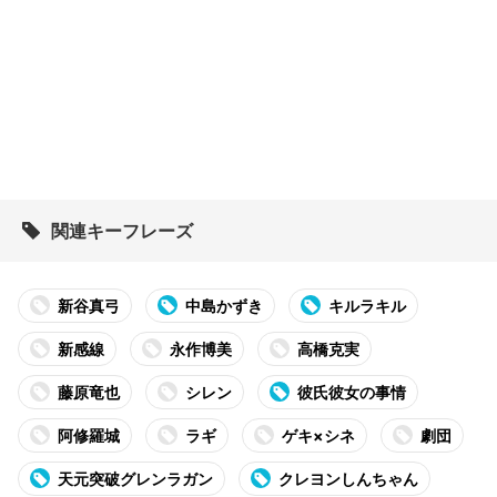
関連キーフレーズ
新谷真弓
中島かずき
キルラキル
新感線
永作博美
高橋克実
藤原竜也
シレン
彼氏彼女の事情
阿修羅城
ラギ
ゲキ×シネ
劇団
天元突破グレンラガン
クレヨンしんちゃん