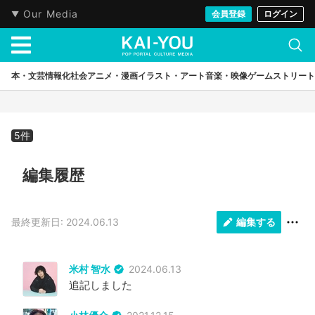
KAI-YOU
キーフレーズ
ゲーム
TRPG
Our Media
会員登録
ログイン
本・文芸
情報化社会
アニメ・漫画
イラスト・アート
音楽・映像
ゲーム
ストリート
5件
編集履歴
最終更新日: 2024.06.13
編集する
米村 智水
2024.06.13
追記しました