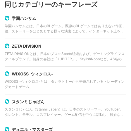
同じカテゴリーのキーフレーズ
学園ハンサム
学園ハンサムとは、日本のBLゲーム。既存のBLゲームではありえない作画、
絵、ストーリーをはじめとする様々な演出によって、インターネット上を中
心に爆発的な人気を集めた。制作は「チーム欲求腐満」。
ZETA DIVISION
ZETA DIVISIONとは、日本のプロe-Sports組織および、ゲーミングライフス
タイルブランド。前身の会社は「JUPITER」。 StylishNoobなど、46名の選
手からクリエイターまで様々なメンバーが在籍。チームは「APEX…
WIXOSS-ウィクロス-
WIXOSS -ウィクロス-とは、タカラトミーから発売されているトレーディン
グカードゲーム。
スタンミじゃぱん
スタンミじゃぱん（Stanmi Japan）は、日本のストリーマー、YouTuber、
タレント、モデル、コスプレイヤー。ゲーム配信を中心に活動し、軽妙なト
ークや企画力を活かしたコンテンツで人気を集める。Twitchを主な活動拠点
としながら、…
デュエル・マスターズ