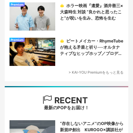
Premium
ホラー映画『遺愛』酒井善三×
大森時生 対談 “良かれと思ったこ
と“が呪いを生み、恐怖を生む
Premium
ビートメイカー・RhymeTube
が抱える矛盾と祈り──オルタナ
ティブなヒップホップ／プロデュ
ーサー論
> KAI-YOU Premiumをもっと見る
RECENT
最新のPOPをお届け！
“存在しないアニメ”のOP映像から
新規IP創出 KUROGO×講談社が