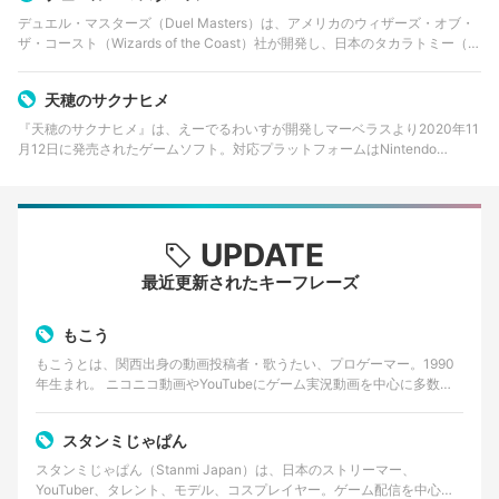
デュエル・マスターズ（Duel Masters）は、アメリカのウィザーズ・オブ・
ザ・コースト（Wizards of the Coast）社が開発し、日本のタカラトミー（旧
タカラ）によって2002年から販売されているトレーディングカードゲーム…
天穂のサクナヒメ
『天穂のサクナヒメ』は、えーでるわいすが開発しマーベラスより2020年11
月12日に発売されたゲームソフト。対応プラットフォームはNintendo
Switch、PlayStation 4、Microsoft Windows。豊穣神・サクナ…
UPDATE
最近更新されたキーフレーズ
もこう
もこうとは、関西出身の動画投稿者・歌うたい、プロゲーマー。1990
年生まれ。 ニコニコ動画やYouTubeにゲーム実況動画を中心に多数の
作品をアップし続けている。ゲーム「ポケット…
スタンミじゃぱん
スタンミじゃぱん（Stanmi Japan）は、日本のストリーマー、
YouTuber、タレント、モデル、コスプレイヤー。ゲーム配信を中心に