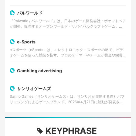
活動し、軽妙なトークや企画力を活かしたコン…
パルワールド
『Palworld / パルワールド』は、日本のゲーム開発会社・ポケットペア
が開発、販売するオープンワールド・サバイバルクラフトゲーム。
2024年1月19日にSteamおよびX…
e-Sports
eスポーツ（eSports）は、エレクトロニック・スポーツの略で、ビデ
オゲームを使った競技を指す。プロのゲーマーやチームが賞金や栄誉を
かけて対戦するものであり、観客を伴うイベントや…
Gambling advertising
サンリオゲームズ
Sanrio Games（サンリオゲームズ）は、サンリオが展開する自社パブ
リッシングによるゲームブランド。2026年4月21日に始動が発表さ
れ、同年秋に初の家庭用ゲームタイトルを世…
KEYPHRASE