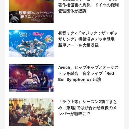
著作権侵害の判決 ドイツの権利
管理団体が提訴
初音ミク×『マジック：ザ・ギャ
ザリング』構築済みデッキ登場
新規アートを大量収録
Awich、ヒップホップとオーケス
トラを融合 音楽ライブ「Red
Bull Symphonic」出演
『ラヴ上等』シーズン2前半まと
め 第1話では顔合わせ直後のメ
ンバーが喧嘩に⁉︎