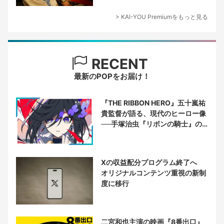
> KAI-YOU Premiumをもっと見る
RECENT
最新のPOPをお届け！
『THE RIBBON HERO』五十嵐祐
貴監督が語る、現代のヒーロー像
──手塚治虫『リボンの騎士』の
衝撃を再演する
Xの収益配分プログラム終了へ
オリジナルコンテンツ重視の新制
度に移行
二宮和也主演の映画『8番出口』