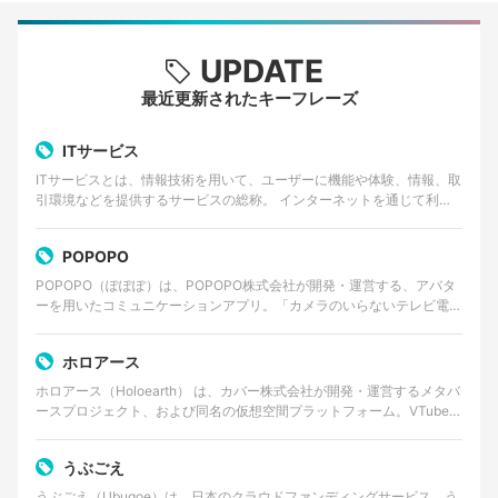
UPDATE
最近更新されたキーフレーズ
ITサービス
ITサービスとは、情報技術を用いて、ユーザーに機能や体験、情報、取
引環境などを提供するサービスの総称。 インターネットを通じて利用
するWebサービスやクラウドサービス、動画・音楽…
POPOPO
POPOPO（ぽぽぽ）は、POPOPO株式会社が開発・運営する、アバタ
ーを用いたコミュニケーションアプリ。「カメラのいらないテレビ電
話」をコンセプトに掲げ、ユーザーは顔出しをせずに…
ホロアース
ホロアース（Holoearth） は、カバー株式会社が開発・運営するメタバ
ースプロジェクト、および同名の仮想空間プラットフォーム。VTuber
グループ・ホロライブプロダクションの世…
うぶごえ
うぶごえ（Ubugoe）は、日本のクラウドファンディングサービス。う