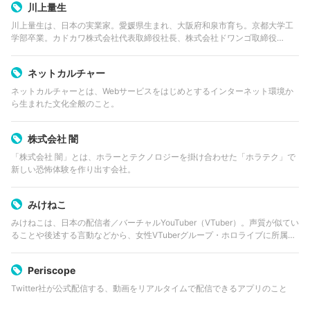
川上量生
川上量生は、日本の実業家。愛媛県生まれ、大阪府和泉市育ち。京都大学工
学部卒業。カドカワ株式会社代表取締役社長、株式会社ドワンゴ取締役
CTO、株式会社Gzブレイン取締役、株式会社ブックウォーカー取締役、株式
会社角川アスキー総合研究所取締役兼主…
ネットカルチャー
ネットカルチャーとは、Webサービスをはじめとするインターネット環境か
ら生まれた文化全般のこと。
株式会社 闇
「株式会社 闇」とは、ホラーとテクノロジーを掛け合わせた「ホラテク」で
新しい恐怖体験を作り出す会社。
みけねこ
みけねこは、日本の配信者／バーチャルYouTuber（VTuber）。声質が似てい
ることや後述する言動などから、女性VTuberグループ・ホロライブに所属し
ていた潤羽るしあさんのいわゆる“中の人”であったことが公然の事実として
知られている。…
Periscope
Twitter社が公式配信する、動画をリアルタイムで配信できるアプリのこと