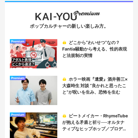
ポップカルチャーの新しい楽しみ方。
Premium
どこから“わいせつ”なの？
Fantia騒動から考える、性的表現
と法規制の実情
Premium
ホラー映画『遺愛』酒井善三×
大森時生 対談 “良かれと思ったこ
と“が呪いを生み、恐怖を生む
Premium
ビートメイカー・RhymeTube
が抱える矛盾と祈り──オルタナ
ティブなヒップホップ／プロデュ
ーサー論