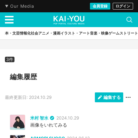
KAI-YOU
キーフレーズ
情報化社会
AI
Our Media
会員登録
ログイン
本・文芸
情報化社会
アニメ・漫画
イラスト・アート
音楽・映像
ゲーム
ストリート
3件
編集履歴
最終更新日: 2024.10.29
編集する
米村 智水
2024.10.29
画像をいれてみる