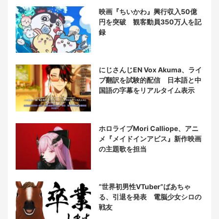
映画『ちいかわ』興行収入50億
円を突破 観客動員350万人を記
録
にじさんじEN Vox Akuma、ライ
ブ翻訳を試験的配信 日本語と中
国語の字幕をリアルタイム表示
ホロライブMori Calliope、アニ
メ『メイドインアビス』新作映画
の主題歌を担当
“世界初男性VTuber”ばあちゃ
る、引退を発表 電脳少女シロの
戦友