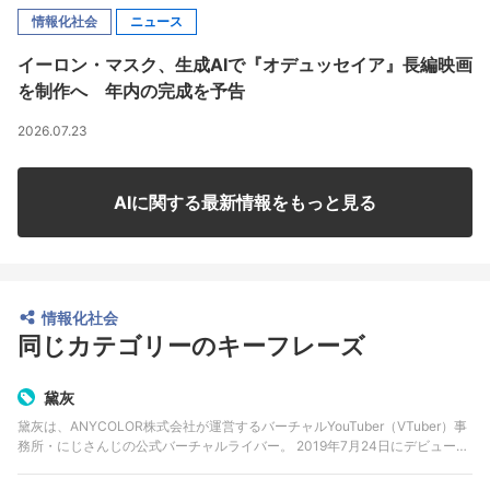
情報化社会
ニュース
イーロン・マスク、生成AIで『オデュッセイア』長編映画
を制作へ 年内の完成を予告
2026.07.23
AIに関する最新情報をもっと見る
情報化社会
同じカテゴリーのキーフレーズ
黛灰
黛灰は、ANYCOLOR株式会社が運営するバーチャルYouTuber（VTuber）事
務所・にじさんじの公式バーチャルライバー。 2019年7月24日にデビュー。
2022年7月28日をもって活動を終了する。 公式プロフィールは「類い稀な…