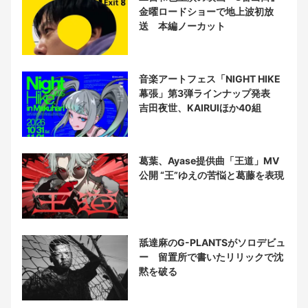
金曜ロードショーで地上波初放
送 本編ノーカット
音楽アートフェス「NIGHT HIKE
幕張」第3弾ラインナップ発表
吉田夜世、KAIRUIほか40組
葛葉、Ayase提供曲「王道」MV
公開 “王”ゆえの苦悩と葛藤を表現
舐達麻のG-PLANTSがソロデビュ
ー 留置所で書いたリリックで沈
黙を破る