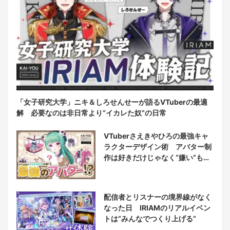
「女子研究大学」ニキ＆しろせんせーが語るVTuberの最適
解 必要なのは非日常より“イカレた奴”の日常
VTuberさえきやひろの最強キャ
ラクターデザイン術 アバター制
作は好きだけじゃなく“嫌い”もブ
チ込む!?
配信者とリスナーの境界線がなく
なった日 IRIAMのリアルイベン
トは“みんなでつくり上げる”