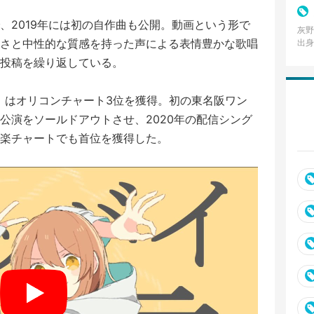
曲を
、2019年には初の自作曲も公開。動画という形で
灰野
さと中性的な質感を持った声による表情豊かな歌唱
出身
フリ
投稿を繰り返している。
る。
層から」はオリコンチャート3位を獲得。初の東名阪ワン
公演をソールドアウトさせ、2020年の配信シング
楽チャートでも首位を獲得した。