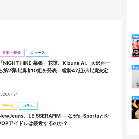
Pre
音楽・映像
ニュース
「NIGHT HIKE 幕張」花譜、Kizuna AI、大沢伸一
Pre
ら第2弾出演者10組を発表 総勢47組が出演決定
026.07.24
Pre
ゲーム
コラム
NewJeans、LE SSERAFIM──なぜe-SportsとK-
POPアイドルは接近するのか？