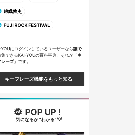
錦織敦史
FUJI ROCK FESTIVAL
AI-YOUにログインしているユーザーなら
誰で
編集できるKAI-YOUの百科事典、それが「
キ
フレーズ
」です。
キーフレーズ機能をもっと知る
POP UP !
気になるが “わかる” 💡