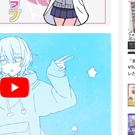
「
V
レ