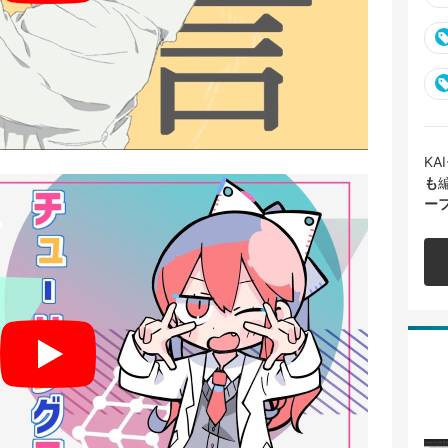
K
も
ー