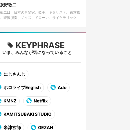
発表…
灰野敬二
敬二は、日本の音楽家、歌手、ギタリスト。東京都
。即興演奏、ノイズ、ドローン、サイケデリック、
ージャズなどを横断する前衛音楽家として知られ
長年にわたりソロ活動のほか、…
KEYPHRASE
いま、みんなが気になっていること
にじさんじ
ホロライブEnglish
Ado
KMNZ
Netflix
KAMITSUBAKI STUDIO
米津玄師
GEZAN