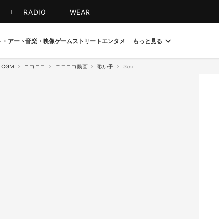
S
RADIO
WEAR
ト・アート
音楽・映像
ゲーム
ストリート
エンタメ
もっと見る
CGM
ニコニコ
ニコニコ動画
歌い手
Sou