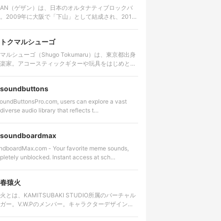
ZAN（ゲザン）は、日本のオルタナティブロックバ
。2009年に大阪で「下山」として結成され、2012
動拠点を東京へ移した。 ノイズロック、パンク、
ケデリックロッ…
トクマルシューゴ
マルシューゴ（Shugo Tokumaru）は、東京都出身
楽家。アコースティックギターや玩具をはじめとす
種多様な楽器・非楽器を用い、緻密な多重録音によ
験的なポップミ…
soundbuttons
oundButtonsPro.com, users can explore a vast
diverse audio library that reflects t…
soundboardmax
ndboardMax.com - Your favorite meme sounds,
letely unblocked. Instant access at sch…
春猿火
火とは、KAMITSUBAKI STUDIO所属のバーチャル
ガー。V.W.Pのメンバー。キャラクターデザインは
トレーター・穂竹藤丸。 カバー曲とオリジナル楽