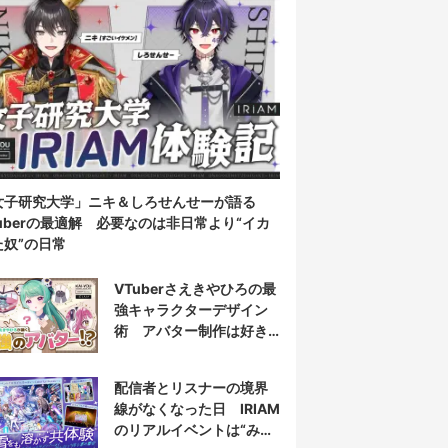
女子研究大学」ニキ＆しろせんせーが語る
Tuberの最適解 必要なのは非日常より“イカ
た奴”の日常
VTuberさえきやひろの最
強キャラクターデザイン
術 アバター制作は好き
だけじゃなく“嫌い”もブチ
込む!?
配信者とリスナーの境界
線がなくなった日 IRIAM
のリアルイベントは“みん