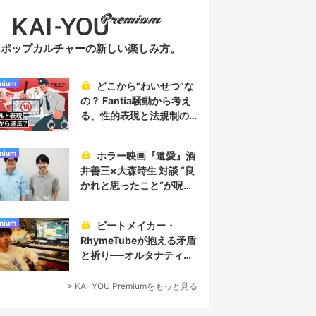
ポップカルチャーの新しい楽しみ方。
mium
どこから“わいせつ”な
の？ Fantia騒動から考え
る、性的表現と法規制の
実情
mium
ホラー映画『遺愛』酒
井善三×大森時生 対談 “良
かれと思ったこと“が呪い
を生み、恐怖を生む
mium
ビートメイカー・
RhymeTubeが抱える矛盾
と祈り──オルタナティブ
なヒップホップ／プロデ
ューサー論
> KAI-YOU Premiumをもっと見る