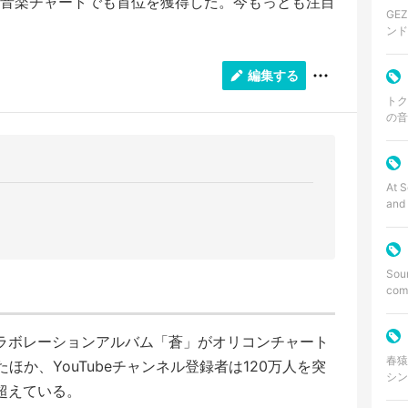
音楽チャートでも首位を獲得した。今もっとも注目
GE
ンド
年に活
サイ
編集する
トク
の音
る多
る実
At S
and 
Sou
comp
したコラボレーションアルバム「蒼」がオリコンチャート
春猿
ほか、YouTubeチャンネル登録者は120万人を突
シン
を超えている。
イラス