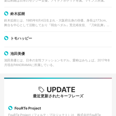
栗山莉緒は日本のセクシー女優。アイデアポケット専属。マインズ所属。
鈴木拡樹
鈴木拡樹とは、1985年6月4日生まれ・大阪府出身の俳優。身長は173cm。
舞台を中心として活動しており『弱虫ペダル』荒北靖友役、『刀剣乱舞』三
日月宗近役、『K』伏見猿比古役、『仮面ライダーディケイド』剣立カズマ役
等を務めている。 …
トモハッピー
池田美優
池田美優とは、日本の女性ファッションモデル。愛称はみちょぱ。2017年8
月現在PANORAMAに所属している。
UPDATE
最近更新されたキーフレーズ
FouRTe Project
FouRTe Project（フォルテ・プロジェクト）は、株式会社FouRTe