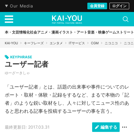
Our Media
会員登録
ログイン
本・文芸
情報化社会
アニメ・漫画
イラスト・アート
音楽・映像
ゲーム
ストリート
KAI-YOU
キーフレーズ
エンタメ
ITサービス
CGM
ニコニコ
ニコニ
KEYPHRASE
ユーザー記者
ゆーざーきしゃ
「ユーザー記者」とは、話題の出来事や事件についてのレ
ポート・取材・体験・記録をするなど、まるで本物の「記
者」のような鋭い取材をし、人々に対してニュース性のあ
ると思われる記事を投稿するユーザーの事を言う。
最終更新日: 2017.03.31
編集する