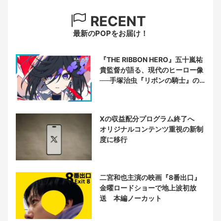
RECENT
最新のPOPをお届け！
『THE RIBBON HERO』五十嵐祐
貴監督が語る、現代のヒーロー像
──手塚治虫『リボンの騎士』の
衝撃を再演する
Xの収益配分プログラム終了へ
オリジナルコンテンツ重視の新制
度に移行
二宮和也主演の映画『8番出口』
金曜ロードショーで地上波初放
送 本編ノーカット