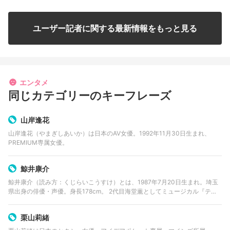
ユーザー記者に関する最新情報をもっと見る
エンタメ
同じカテゴリーのキーフレーズ
山岸逢花
山岸逢花（やまぎしあいか）は日本のAV女優。1992年11月30日生まれ、
PREMIUM専属女優。
鯨井康介
鯨井康介（読み方：くじらいこうすけ）とは、1987年7月20日生まれ。埼玉
県出身の俳優・声優。身長178cm。 2代目海堂薫としてミュージカル『テニ
スの王子様』（テニミュ）や朝ドラ『花子とアン』等に出演。2016年8月か
らはテレビドラ…
栗山莉緒