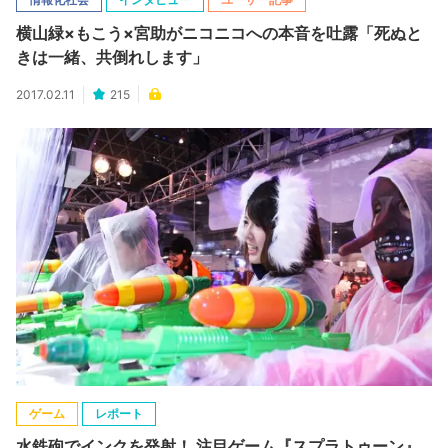
横山緑×もこう×宮助がニコニコへの本音を吐露「死ぬと
きは一緒、共倒れします」
2017.02.11
215
ゲーム
レポート
水鉄砲でインクを発射！ 注目ゲーム『スプラトゥーン』