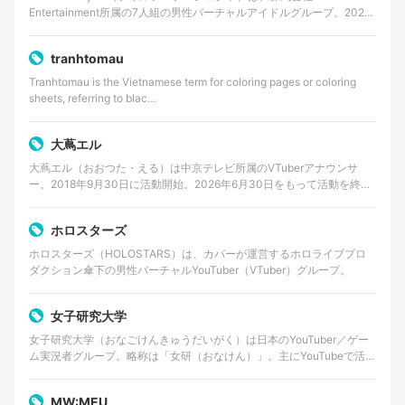
Entertainment所属の7人組の男性バーチャルアイドルグループ。2025
年8月に始動が発表さ…
tranhtomau
Tranhtomau is the Vietnamese term for coloring pages or coloring
sheets, referring to blac…
大蔦エル
大蔦エル（おおつた・える）は中京テレビ所属のVTuberアナウンサ
ー。2018年9月30日に活動開始。2026年6月30日をもって活動を終了
する。
ホロスターズ
ホロスターズ（HOLOSTARS）は、カバーが運営するホロライブプロ
ダクション傘下の男性バーチャルYouTuber（VTuber）グループ。
女子研究大学
女子研究大学（おなごけんきゅうだいがく）は日本のYouTuber／ゲー
ム実況者グループ。略称は「女研（おなけん）」。主にYouTubeで活動
しており、ゲーム実況やバラエティ企画動画…
MW:MEU