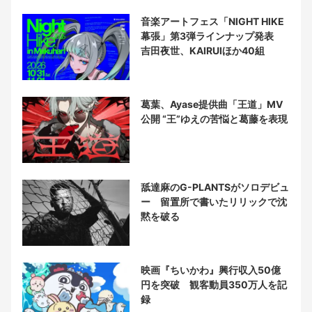
音楽アートフェス「NIGHT HIKE
幕張」第3弾ラインナップ発表
吉田夜世、KAIRUIほか40組
葛葉、Ayase提供曲「王道」MV
公開 “王”ゆえの苦悩と葛藤を表現
舐達麻のG-PLANTSがソロデビュ
ー 留置所で書いたリリックで沈
黙を破る
映画『ちいかわ』興行収入50億
円を突破 観客動員350万人を記
録