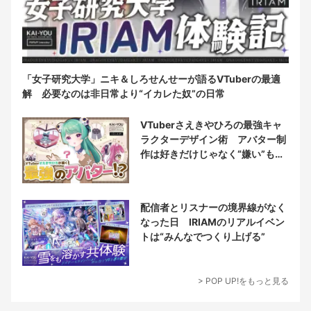
「女子研究大学」ニキ＆しろせんせーが語るVTuberの最適
解 必要なのは非日常より“イカレた奴”の日常
VTuberさえきやひろの最強キャ
ラクターデザイン術 アバター制
作は好きだけじゃなく“嫌い”もブ
チ込む!?
配信者とリスナーの境界線がなく
なった日 IRIAMのリアルイベン
トは“みんなでつくり上げる”
> POP UP!をもっと見る