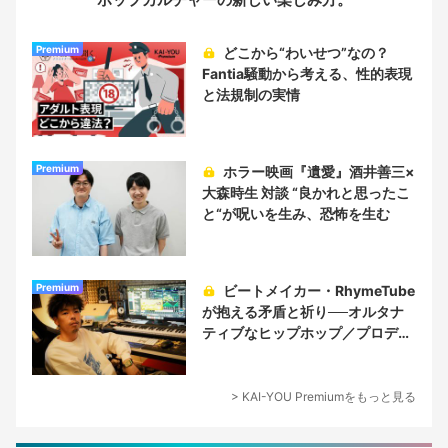
Premium
どこから“わいせつ”なの？
Fantia騒動から考える、性的表現
と法規制の実情
Premium
ホラー映画『遺愛』酒井善三×
大森時生 対談 “良かれと思ったこ
と“が呪いを生み、恐怖を生む
Premium
ビートメイカー・RhymeTube
が抱える矛盾と祈り──オルタナ
ティブなヒップホップ／プロデュ
ーサー論
> KAI-YOU Premiumをもっと見る