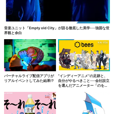
音楽ユニット「Empty old City」が語る徹底した美学──強固な世
界観と余白
バーチャルライブ配信アプリが
“インディーアニメ“の足跡と、
リアルイベントしてみた結果!?
自分がやるべきこと──会社設立
を選んだアニメーター「のを
か」の胸中