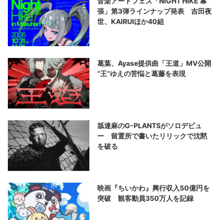
音楽アートフェス「NIGHT HIKE 幕
張」第3弾ラインナップ発表 吉田夜
世、KAIRUIほか40組
葛葉、Ayase提供曲「王道」MV公開
“王”ゆえの苦悩と葛藤を表現
舐達麻のG-PLANTSがソロデビュ
ー 留置所で書いたリリックで沈黙
を破る
映画『ちいかわ』興行収入50億円を
突破 観客動員350万人を記録