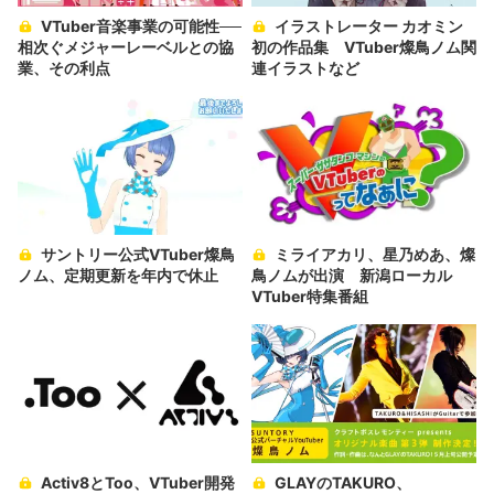
VTuber音楽事業の可能性──
イラストレーター カオミン
相次ぐメジャーレーベルとの協
初の作品集 VTuber燦鳥ノム関
業、その利点
連イラストなど
サントリー公式VTuber燦鳥
ミライアカリ、星乃めあ、燦
ノム、定期更新を年内で休止
鳥ノムが出演 新潟ローカル
VTuber特集番組
Activ8とToo、VTuber開発
GLAYのTAKURO、