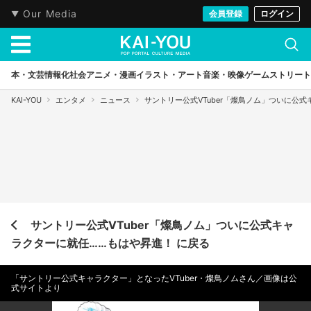
Our Media
会員登録
ログイン
本・文芸
情報化社会
アニメ・漫画
イラスト・アート
音楽・映像
ゲーム
ストリート
KAI-YOU
エンタメ
ニュース
サントリー公式VTuber「燦鳥ノム」ついに公
サントリー公式VTuber「燦鳥ノム」ついに公式キャ
ラクターに就任……もはや昇進！ に戻る
「サントリー公式キャラクター」となったVTuber・燦鳥ノムさん／画像は公
式サイトより