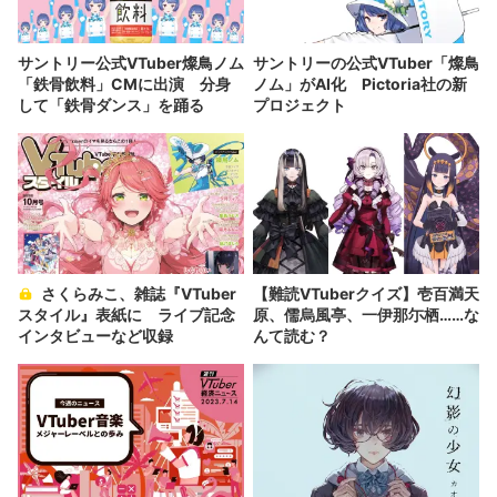
サントリー公式VTuber燦鳥ノム
サントリーの公式VTuber「燦鳥
「鉄骨飲料」CMに出演 分身
ノム」がAI化 Pictoria社の新
して「鉄骨ダンス」を踊る
プロジェクト
さくらみこ、雑誌『VTuber
【難読VTuberクイズ】壱百満天
スタイル』表紙に ライブ記念
原、儒烏風亭、一伊那尓栖……な
インタビューなど収録
んて読む？