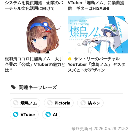
システムを提供開始 企業のバ
VTuber「燦鳥ノム」に楽曲提
ーチャル文化活用に向けて
供 ギターはHISASHI
根羽清ココロに燦鳥ノム 大手
サントリーのバーチャル
企業の「公式」VTuberの魅力と
YouTuber「燦鳥ノム」 ヤスダ
は？
スズヒトがデザイン
関連キーフレーズ
燦鳥ノム
Pictoria
紡ネン
VTuber
AI
最終更新日:2026.05.28 21:52