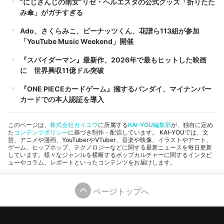
“にじさんじの雨女”リゼ・ヘルエスタの公式グッズ「折りたた
み傘」がガチすぎる
Ado、さくらみこ、ピーナッツくん、花譜ら113組が参加
「YouTube Music Weekend」開催
『スパイダーマン』最新作、2026年で最もヒットした映画
に 世界興収11億ドル突破
『ONE PIECEカードゲーム』擁するバンダイ、マイナンバー
カードでの本人認証を導入
このページは、
株式会社カイユウ
に所属する
KAI-YOU編集部
が、独自に定め
た
コンテンツポリシー
に基づき制作・配信しています。 KAI-YOUでは、文
芸、アニメや漫画、YouTuberやVTuber、音楽や映像、イラストやアート、
ゲーム、ヒップホップ、テクノロジーなどに関する最新ニュースを毎日更新
しています。様々なジャンルを横断するポップカルチャーに関するインタビ
ューやコラム、レポートといったコンテンツをお届けします。
ページトップへ