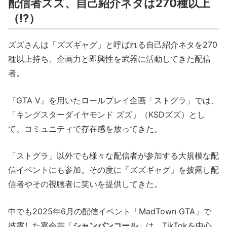
配信者ズズ、自己紹介ネタは270種以上
（!?）
ズズさんは「ズズギャグ」と呼ばれる自己紹介ネタを270
種以上持ち、企画力と即興性を武器に活動してきた配信
者。
『GTA V』を用いたロールプレイ企画「ストグラ」では、
「キングスターダイヤモンド ズズ」（KSDズズ）とし
て、コミュニティで存在感を放ってきた。
「ストグラ」以外でも様々な配信者が参加する大規模な配
信イベントにも参加。その度に「ズズギャグ」を披露し配
信者やその視聴者に笑いを提供してきた。
中でも2025年6月の配信イベント「MadTown GTA」で
披露した宴会芸「
シャンパンコール
」は、TikTokを中心