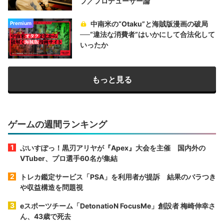
プ／プロデューサー論
中南米の“Otaku”と海賊版漫画の破局
Premium
──“違法な消費者”はいかにして合法化して
いったか
もっと見る
ゲームの週間ランキング
ぶいすぽっ！黒刃アリヤが『Apex』大会を主催 国内外の
VTuber、プロ選手60名が集結
トレカ鑑定サービス「PSA」を利用者が提訴 結果のバラつき
や収益構造を問題視
eスポーツチーム「DetonatioN FocusMe」創設者 梅崎伸幸さ
ん、43歳で死去