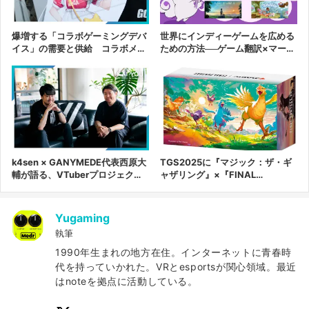
く。
爆増する「コラボゲーミングデバ
世界にインディーゲームを広める
イス」の需要と供給 コラボメー
ための方法──ゲーム翻訳×マーケ
カーが語る、ゲーム市場の現在地
ティング会社の代表が語る
k4sen × GANYMEDE代表西原大
TGS2025に『マジック：ザ・ギ
輔が語る、VTuberプロジェクト
ャザリング』×『FINAL
「UltraLMTM」で成し遂げる未
FANTASY』特別展示 限定ノベ
来
ルティも配布
Yugaming
執筆
1990年生まれの地方在住。インターネットに青春時
代を持っていかれた。VRとesportsが関心領域。最近
はnoteを拠点に活動している。