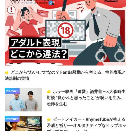
どこから“わいせつ”なの？ Fantia騒動から考える、性的表現と
法規制の実情
ホラー映画『遺愛』酒井善三×大森時生
Premium
対談 “良かれと思ったこと“が呪いを生み、
恐怖を生む
ビートメイカー・RhymeTubeが抱える
Premium
矛盾と祈り──オルタナティブなヒップホッ