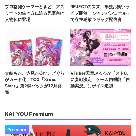
プロ格闘ゲーマーときど、アス
REJECTのズズ、単独お笑いラ
リートの生き方に迫る児童向け
イブ開催 「シャンパンコール」
人物伝に登場
で存在感放つギャグ配信者
甘結もか、赤見かるび、どぐら
VTuber天鬼ぷるるが『スト6』
がカード化 TCG『Xross
に参戦決定 ゲーム内機能「自
Stars』第2弾パックが12月発
動実況」にボイス追加
売
KAI-YOU Premium
Premium