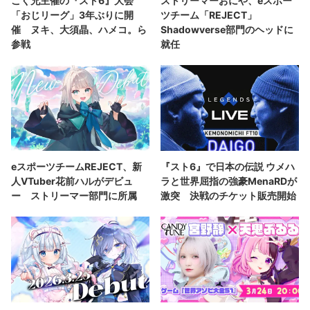
こく兄主催の『スト6』大会
ストリーマーおにや、eスポー
「おじリーグ」3年ぶりに開
ツチーム「REJECT」
催 ヌキ、大須晶、ハメコ。ら
Shadowverse部門のヘッドに
参戦
就任
eスポーツチームREJECT、新
『スト6』で日本の伝説 ウメハ
人VTuber花前ハルがデビュ
ラと世界屈指の強豪MenaRDが
ー ストリーマー部門に所属
激突 決戦のチケット販売開始