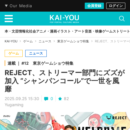
Our Media
会員登録
ログイン
本・文芸
情報化社会
アニメ・漫画
イラスト・アート
音楽・映像
ゲーム
ストリート
KAI-YOU
ゲーム
ニュース
東京ゲームショウ特集
REJECT、ストリーマ
ゲーム
ニュース
連載 ｜ #12 東京ゲームショウ特集
REJECT、ストリーマー部門にズズが
加入 “シャンパンコール”で一世を風
靡
2025.09.25 15:30
0
82
Yugaming