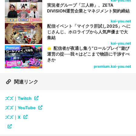
kai-you.net
実況者グループ「三人称」、ZETA
DIVISION運営企業とマネジメント契約締結
kai-you.net
配信イベント「マイクラ肝試し2025」へに
じさんじ、ホロライブから人気声優まで大
集結
kai-you.net
配信者が夜通し集う“ロールプレイ”遊び
Premium
運営の掟──我々はどこまで物語に干渉すべ
きか
premium.kai-you.net
関連リンク
ズズ｜Twitch
ズズ｜YouTube
ズズ｜X