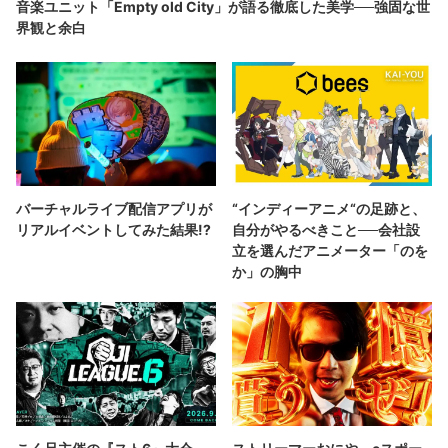
音楽ユニット「Empty old City」が語る徹底した美学──強固な世
界観と余白
バーチャルライブ配信アプリが
“インディーアニメ“の足跡と、
リアルイベントしてみた結果!?
自分がやるべきこと──会社設
立を選んだアニメーター「のを
か」の胸中