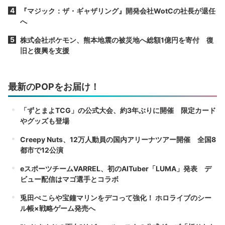
『マジック：ザ・ギャザリング』開発会社WotCの社長が退任
へ
株式会社ポケモン、熊本地震の被災地へ総額1億円を寄付 復
旧と復興を支援
最新のPOPをお届け！
「ずとまよTCG」の公式大会、約3年ぶりに開催 限定カード
やグッズも登場
Creepy Nuts、12万人動員の国内アリーナツアー開催 全国8
都市で12公演
eスポーツチームVARREL、初のAITuber「LUMA」発表 デ
ビュー配信はマゴ選手とコラボ
兎田ぺこらや宝鐘マリンをデコって強化！ ホロライブのシー
ル帳×戦略ゲーム発売へ