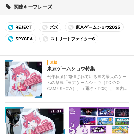
関連キーフレーズ
REJECT
ズズ
東京ゲームショウ2025
SPYGEA
ストリートファイター6
連載
東京ゲームショウ特集
例年秋頃に開催されている国内最大のゲー
ムの祭典「東京ゲームショウ（TOKYO
GAME SHOW）」（通称・TGS）。 国内外
から大手メーカー、個人開発者、周辺機器
メーカー、グッズメーカー、ディベロッパ
ー、パブリッシャーなど、ゲームに関連す
る企業が集結する年に一度のゲーム見本
市。 TGS開催前の事前情報や注目タイトル
の関連記事、会場である幕張メッセで各ブ
ースを取材したレポートなどを公開してい