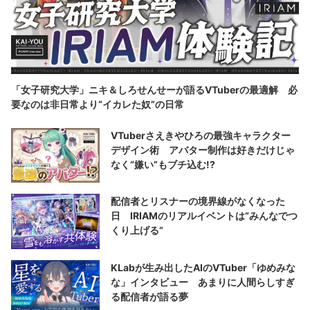
「女子研究大学」ニキ＆しろせんせーが語るVTuberの最適解 必
要なのは非日常より“イカレた奴”の日常
VTuberさえきやひろの最強キャラクター
デザイン術 アバター制作は好きだけじゃ
なく“嫌い”もブチ込む!?
配信者とリスナーの境界線がなくなった
日 IRIAMのリアルイベントは“みんなでつ
くり上げる”
KLabが生み出したAIのVTuber「ゆめみな
な」インタビュー あまりに人間らしすぎ
る配信者が語る夢