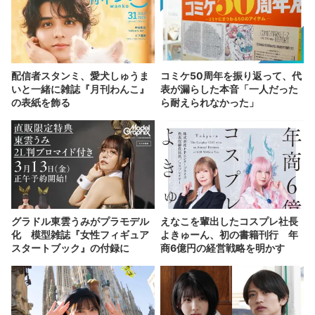
配信者スタンミ、愛犬しゅうま
コミケ50周年を振り返って、代
いと一緒に雑誌『月刊わんこ』
表が漏らした本音「一人だった
の表紙を飾る
ら耐えられなかった」
グラドル東雲うみがプラモデル
えなこを輩出したコスプレ社長
化 模型雑誌『女性フィギュア
よきゅーん、初の書籍刊行 年
スタートブック』の付録に
商6億円の経営戦略を明かす