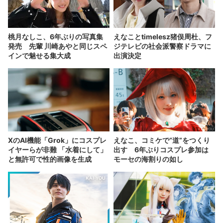
桃月なしこ、6年ぶりの写真集
えなことtimelesz猪俣周杜、フ
発売 先輩 川崎あやと同じスペ
ジテレビの社会派警察ドラマに
インで魅せる集大成
出演決定
XのAI機能「Grok」にコスプレ
えなこ、コミケで“道”をつくり
イヤーらが非難 「水着にして」
出す 6年ぶりコスプレ参加は
と無許可で性的画像を生成
モーセの海割りの如し