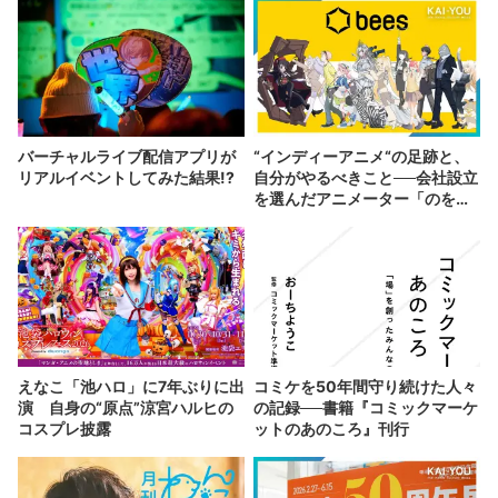
バーチャルライブ配信アプリが
“インディーアニメ“の足跡と、
リアルイベントしてみた結果!?
自分がやるべきこと──会社設立
を選んだアニメーター「のを
か」の胸中
えなこ「池ハロ」に7年ぶりに出
コミケを50年間守り続けた人々
演 自身の“原点”涼宮ハルヒの
の記録──書籍『コミックマーケ
コスプレ披露
ットのあのころ』刊行