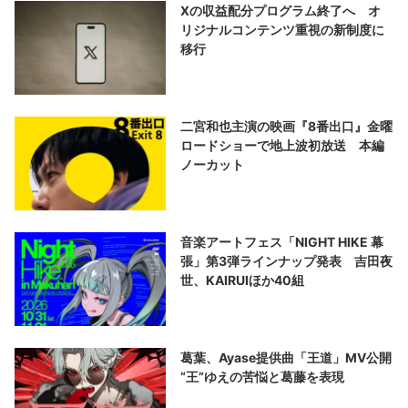
Xの収益配分プログラム終了へ オ
リジナルコンテンツ重視の新制度に
移行
二宮和也主演の映画『8番出口』金曜
ロードショーで地上波初放送 本編
ノーカット
音楽アートフェス「NIGHT HIKE 幕
張」第3弾ラインナップ発表 吉田夜
世、KAIRUIほか40組
葛葉、Ayase提供曲「王道」MV公開
“王”ゆえの苦悩と葛藤を表現