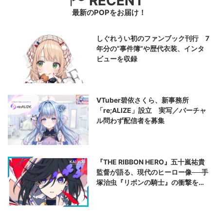
RECENT
最新のPOPをお届け！
しぐれうい初のファンブック刊行 7
年分の“事件簿”や歴代衣装、インタ
ビューを収録
VTuber碧依さくら、新事務所
「re;ALIZE」設立 実写／バーチャ
ル問わず配信者を募集
『THE RIBBON HERO』五十嵐祐貴
監督が語る、現代のヒーロー像──手
塚治虫『リボンの騎士』の衝撃を再
演する