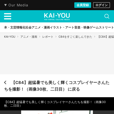
Our Media
会員登録
ログイン
本・文芸
情報化社会
アニメ・漫画
イラスト・アート
音楽・映像
ゲーム
ストリート
KAI-YOU
アニメ・漫画
レポート
C84をすごく楽しんできた
【C84】超
【C84】超猛暑でも美しく輝くコスプレイヤーさんた
ちを撮影！（画像30枚、二日目） に戻る
【C84】超猛暑でも美しく輝くコスプレイヤーさんたちを撮影！（画像30
枚、二日目）