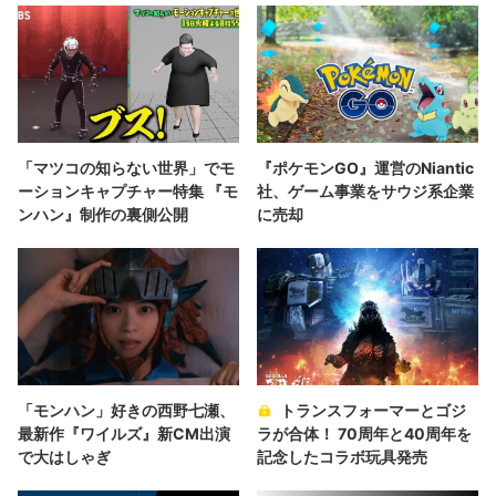
「マツコの知らない世界」でモ
『ポケモンGO』運営のNiantic
ーションキャプチャー特集 『モ
社、ゲーム事業をサウジ系企業
ンハン』制作の裏側公開
に売却
「モンハン」好きの西野七瀬、
トランスフォーマーとゴジ
最新作『ワイルズ』新CM出演
ラが合体！ 70周年と40周年を
で大はしゃぎ
記念したコラボ玩具発売