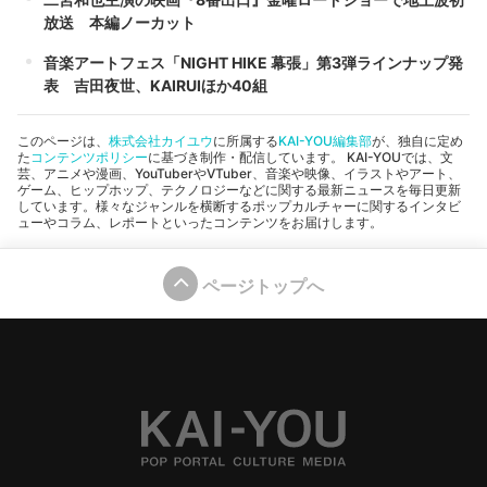
放送 本編ノーカット
音楽アートフェス「NIGHT HIKE 幕張」第3弾ラインナップ発
表 吉田夜世、KAIRUIほか40組
このページは、
株式会社カイユウ
に所属する
KAI-YOU編集部
が、独自に定め
た
コンテンツポリシー
に基づき制作・配信しています。 KAI-YOUでは、文
芸、アニメや漫画、YouTuberやVTuber、音楽や映像、イラストやアート、
ゲーム、ヒップホップ、テクノロジーなどに関する最新ニュースを毎日更新
しています。様々なジャンルを横断するポップカルチャーに関するインタビ
ューやコラム、レポートといったコンテンツをお届けします。
ページトップへ