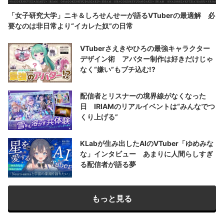
「女子研究大学」ニキ＆しろせんせーが語るVTuberの最適解 必
要なのは非日常より“イカレた奴”の日常
VTuberさえきやひろの最強キャラクター
デザイン術 アバター制作は好きだけじゃ
なく“嫌い”もブチ込む!?
配信者とリスナーの境界線がなくなった
日 IRIAMのリアルイベントは“みんなでつ
くり上げる”
KLabが生み出したAIのVTuber「ゆめみな
な」インタビュー あまりに人間らしすぎ
る配信者が語る夢
もっと見る