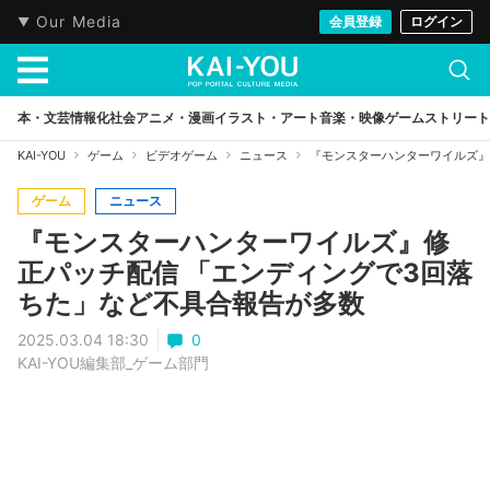
Our Media
会員登録
ログイン
本・文芸
情報化社会
アニメ・漫画
イラスト・アート
音楽・映像
ゲーム
ストリート
KAI-YOU
ゲーム
ビデオゲーム
ニュース
『モンスターハンターワイルズ』
ゲーム
ニュース
『モンスターハンターワイルズ』修
正パッチ配信 「エンディングで3回落
ちた」など不具合報告が多数
2025.03.04 18:30
0
KAI-YOU編集部_ゲーム部門