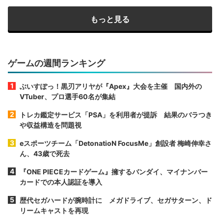
もっと見る
ゲームの週間ランキング
ぶいすぽっ！黒刃アリヤが『Apex』大会を主催 国内外の
VTuber、プロ選手60名が集結
トレカ鑑定サービス「PSA」を利用者が提訴 結果のバラつき
や収益構造を問題視
eスポーツチーム「DetonatioN FocusMe」創設者 梅崎伸幸さ
ん、43歳で死去
『ONE PIECEカードゲーム』擁するバンダイ、マイナンバー
カードでの本人認証を導入
歴代セガハードが腕時計に メガドライブ、セガサターン、ド
リームキャストを再現