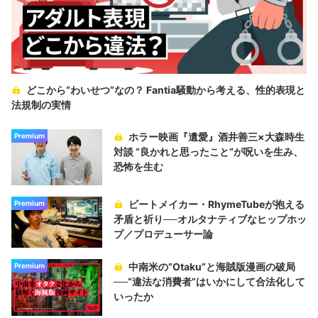
どこから“わいせつ”なの？ Fantia騒動から考える、性的表現と
法規制の実情
ホラー映画『遺愛』酒井善三×大森時生
Premium
対談 “良かれと思ったこと“が呪いを生み、
恐怖を生む
ビートメイカー・RhymeTubeが抱える
Premium
矛盾と祈り──オルタナティブなヒップホッ
プ／プロデューサー論
中南米の“Otaku”と海賊版漫画の破局
Premium
──“違法な消費者”はいかにして合法化して
いったか