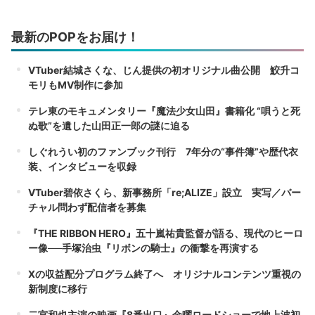
最新のPOPをお届け！
VTuber結城さくな、じん提供の初オリジナル曲公開 鮫升コ
モリもMV制作に参加
テレ東のモキュメンタリー『魔法少女山田』書籍化 “唄うと死
ぬ歌”を遺した山田正一郎の謎に迫る
しぐれうい初のファンブック刊行 7年分の“事件簿”や歴代衣
装、インタビューを収録
VTuber碧依さくら、新事務所「re;ALIZE」設立 実写／バー
チャル問わず配信者を募集
『THE RIBBON HERO』五十嵐祐貴監督が語る、現代のヒーロ
ー像──手塚治虫『リボンの騎士』の衝撃を再演する
Xの収益配分プログラム終了へ オリジナルコンテンツ重視の
新制度に移行
二宮和也主演の映画『8番出口』金曜ロードショーで地上波初