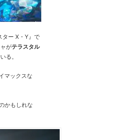
ター X・Y』で
シャが
テラスタル
ている。
イマックスな
るのかもしれな