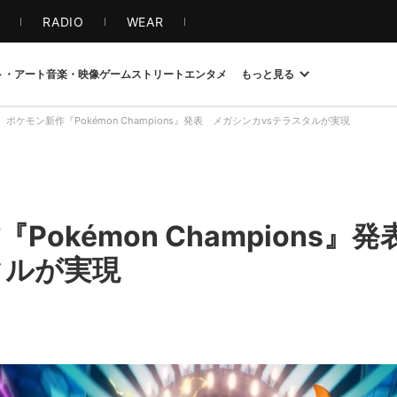
S
RADIO
WEAR
ト・アート
音楽・映像
ゲーム
ストリート
エンタメ
もっと見る
ポケモン新作『Pokémon Champions』発表 メガシンカvsテラスタルが実現
Pokémon Champions』
タルが実現