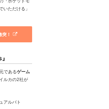
の『ポケットモ
でいただける」
激突！
s』
発元である
ゲーム
イルカの2社が
ュアルバト