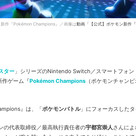
『Pokémon Champions』／画像は
動画「【公式】ポケモン新作『Pok
スター
」シリーズのNintendo Switch／スマートフォン
け新作ゲーム『
Pokémon Champions
（ポケモンチャンピ
hampions』は、「
ポケモンバトル
」にフォーカスしたタ
ンの代表取締役／最高執行責任者の
宇都宮崇人
さんによ