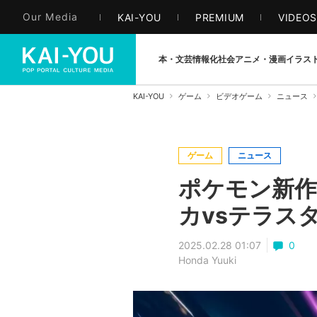
Our Media
KAI-YOU
PREMIUM
VIDEO
本・文芸
情報化社会
アニメ・漫画
イラス
KAI-YOU
ゲーム
ビデオゲーム
ニュース
ゲーム
ニュース
ポケモン新作『
カvsテラス
2025.02.28 01:07
0
Honda Yuuki