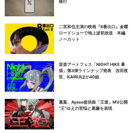
移行
二宮和也主演の映画『8番出口』金曜
ロードショーで地上波初放送 本編
ノーカット
音楽アートフェス「NIGHT HIKE 幕
張」第3弾ラインナップ発表 吉田夜
世、KAIRUIほか40組
葛葉、Ayase提供曲「王道」MV公開
“王”ゆえの苦悩と葛藤を表現