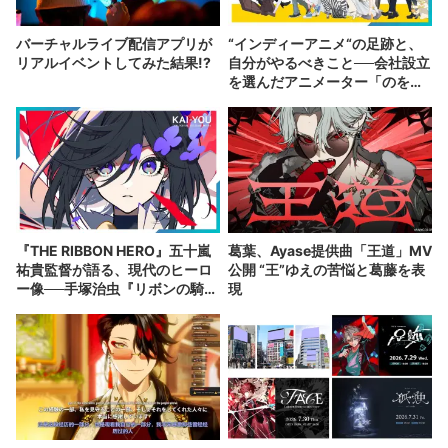
バーチャルライブ配信アプリが
“インディーアニメ“の足跡と、
リアルイベントしてみた結果!?
自分がやるべきこと──会社設立
を選んだアニメーター「のを
か」の胸中
『THE RIBBON HERO』五十嵐
葛葉、Ayase提供曲「王道」MV
祐貴監督が語る、現代のヒーロ
公開 “王”ゆえの苦悩と葛藤を表
ー像──手塚治虫『リボンの騎
現
士』の衝撃を再演する