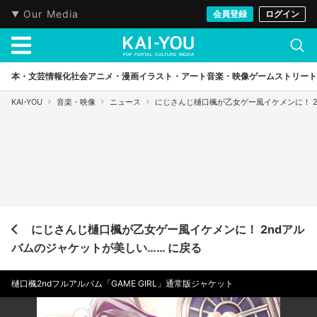
Our Media
会員登録
ログイン
本・文芸
情報化社会
アニメ・漫画
イラスト・アート
音楽・映像
ゲーム
ストリート
KAI-YOU
音楽・映像
ニュース
にじさんじ樋口楓が乙女ゲー風イケメンに！ 2
にじさんじ樋口楓が乙女ゲー風イケメンに！ 2ndアル
バムのジャケットが美しい…… に戻る
樋口楓2ndフルアルバム「GAME GIRL」通常版ジャケット