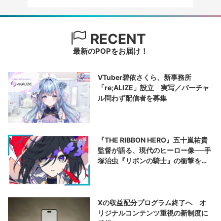
RECENT
最新のPOPをお届け！
VTuber碧依さくら、新事務所
「re;ALIZE」設立 実写／バーチャ
ル問わず配信者を募集
『THE RIBBON HERO』五十嵐祐貴
監督が語る、現代のヒーロー像──手
塚治虫『リボンの騎士』の衝撃を再
演する
Xの収益配分プログラム終了へ オ
リジナルコンテンツ重視の新制度に