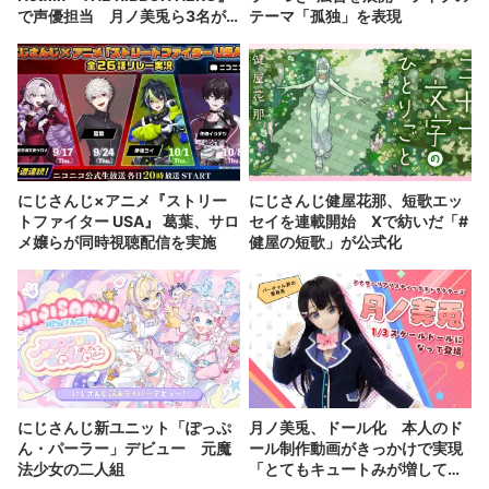
で声優担当 月ノ美兎ら3名が
テーマ「孤独」を表現
出演
にじさんじ×アニメ『ストリー
にじさんじ健屋花那、短歌エッ
トファイター USA』 葛葉、サロ
セイを連載開始 Xで紡いだ「#
メ嬢らが同時視聴配信を実施
健屋の短歌」が公式化
にじさんじ新ユニット「ぽっぷ
月ノ美兎、ドール化 本人のド
ん・パーラー」デビュー 元魔
ール制作動画がきっかけで実現
法少女の二人組
「とてもキュートみが増して