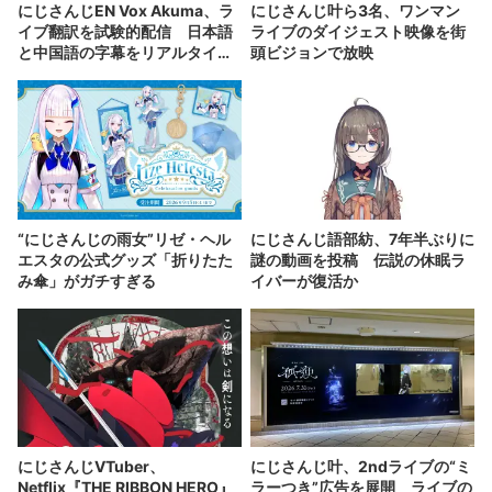
にじさんじEN Vox Akuma、ラ
にじさんじ叶ら3名、ワンマン
イブ翻訳を試験的配信 日本語
ライブのダイジェスト映像を街
と中国語の字幕をリアルタイム
頭ビジョンで放映
表示
“にじさんじの雨女”リゼ・ヘル
にじさんじ語部紡、7年半ぶりに
エスタの公式グッズ「折りたた
謎の動画を投稿 伝説の休眠ラ
み傘」がガチすぎる
イバーが復活か
にじさんじVTuber、
にじさんじ叶、2ndライブの“ミ
Netflix『THE RIBBON HERO』
ラーつき”広告を展開 ライブの