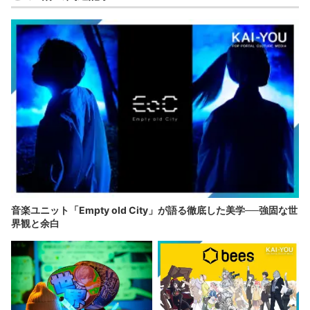
音楽ユニット「Empty old City」が語る徹底した美学──強固な世
界観と余白